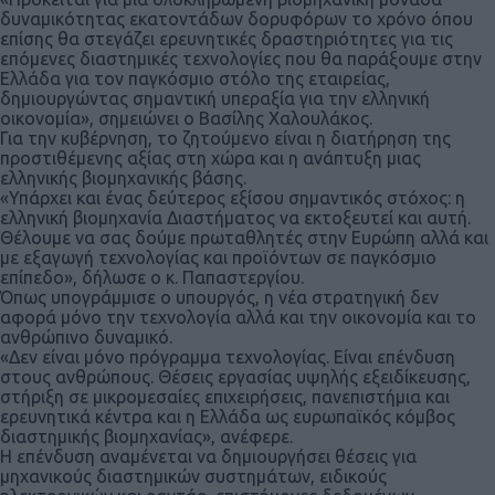
δυναμικότητας εκατοντάδων δορυφόρων το χρόνο όπου
επίσης θα στεγάζει ερευνητικές δραστηριότητες για τις
επόμενες διαστημικές τεχνολογίες που θα παράξουμε στην
Ελλάδα για τον παγκόσμιο στόλο της εταιρείας,
δημιουργώντας σημαντική υπεραξία για την ελληνική
οικονομία», σημειώνει ο Βασίλης Χαλουλάκος.
Για την κυβέρνηση, το ζητούμενο είναι η διατήρηση της
προστιθέμενης αξίας στη χώρα και η ανάπτυξη μιας
ελληνικής βιομηχανικής βάσης.
«Υπάρχει και ένας δεύτερος εξίσου σημαντικός στόχος: η
ελληνική βιομηχανία Διαστήματος να εκτοξευτεί και αυτή.
Θέλουμε να σας δούμε πρωταθλητές στην Ευρώπη αλλά και
με εξαγωγή τεχνολογίας και προϊόντων σε παγκόσμιο
επίπεδο», δήλωσε ο κ. Παπαστεργίου.
Όπως υπογράμμισε ο υπουργός, η νέα στρατηγική δεν
αφορά μόνο την τεχνολογία αλλά και την οικονομία και το
ανθρώπινο δυναμικό.
«Δεν είναι μόνο πρόγραμμα τεχνολογίας. Είναι επένδυση
στους ανθρώπους. Θέσεις εργασίας υψηλής εξειδίκευσης,
στήριξη σε μικρομεσαίες επιχειρήσεις, πανεπιστήμια και
ερευνητικά κέντρα και η Ελλάδα ως ευρωπαϊκός κόμβος
διαστημικής βιομηχανίας», ανέφερε.
Η επένδυση αναμένεται να δημιουργήσει θέσεις για
μηχανικούς διαστημικών συστημάτων, ειδικούς