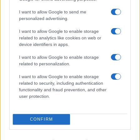
έχει και μπόνους.
I want to allow Google to send me
Reply
0
personalized advertising.
I want to allow Google to enable storage
related to analytics like cookies on web or
KN1
(@kn1)
Member
#736544
device identifiers in apps.
28 Ιουνίου 2026 20:20
Η Ελλάδα είναι μια από τις 4 χώρες στην Ευρώπη που εχει δικούς
I want to allow Google to enable storage
της δορυφόρους. Υπάρχουν χώρες μεγάλες που δεν έχουν.
related to personalization.
Ήδη παράγουμε δικούς μας μικρούς δορυφόρους με ελληνική
I want to allow Google to enable storage
τεχνολογία. Τα τελευταία χρόνια έχουμε δημιουργήσει ένα
related to security, including authentication
πλέγμα 17 μικροδορυφόρων και 3 κανονικού μεγέθους.
functionality and fraud prevention, and other
Υπάρχουν συμφωνίες και για άλλους με καινοτόμες τεχνολογίες.
user protection.
Αυτοί οι δορυφόροι μας χρησιμοποιούνται στη μεταφορά
δεδομένων / επικοινωνιών για το ελληνικό κράτος πχ στρατός
και παρατήρησης για ελέγχους συνόρων μεχρι οικολογικούς
CONFIRM
λόγους. Μάλιστα είμαστε η πρώτη χώρα στον κόσμο με
θερμικούς δορυφόρους ενταγμένους στο σύστημα πυρόσβεσης.
Επιπλέον συμμετέχουν και σε συστήματα ευρωπαϊκά για