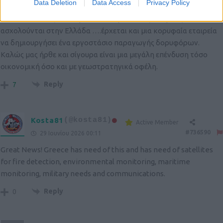
Data Deletion
Data Access
Privacy Policy
μεταφορά δεδομένων.
Μέσα σε αυτό εξελισσόμενο τοπίο με πολλές εταιρείες να
ασχολούνται στην Ελλάδα ….έρχεται και μια κορυφαία εταιρεία
να δημιουργήσει ένα εργοστάσιο παραγωγής δορυφόρων.
Καλώς μας ήρθε και σίγουρα είναι μια μεγάλη επένδυση τόσο
οικονομική όσο και με γεωστρατηγικά οφέλη.
Reply
7
Kosta81
(@kosta81)
Active Member
#736590
29 Ιουνίου 2026 00:11
Great News! Greece has need of this and has need of satellites
for fire detection, environmental monitoring, maritime
monitoring, military needs and communications.
Reply
0