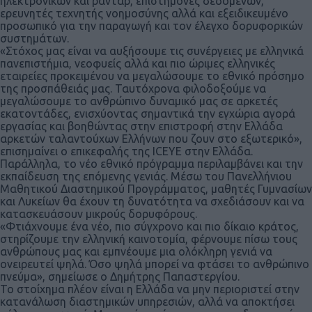
ηλεκτρονικών και ραντάρ, επιστήμονες δεδομένων,
ερευνητές τεχνητής νοημοσύνης αλλά και εξειδικευμένο
προσωπικό για την παραγωγή και τον έλεγχο δορυφορικών
συστημάτων.
«Στόχος μας είναι να αυξήσουμε τις συνέργειες με ελληνικά
πανεπιστήμια, νεοφυείς αλλά και πιο ώριμες ελληνικές
εταιρείες προκειμένου να μεγαλώσουμε το εθνικό πρόσημο
της προσπάθειάς μας. Ταυτόχρονα φιλοδοξούμε να
μεγαλώσουμε το ανθρώπινο δυναμικό μας σε αρκετές
εκατοντάδες, ενισχύοντας σημαντικά την εγχώρια αγορά
εργασίας και βοηθώντας στην επιστροφή στην Ελλάδα
αρκετών ταλαντούχων Ελλήνων που ζουν στο εξωτερικό»,
επισημαίνει ο επικεφαλής της ICEYE στην Ελλάδα.
Παράλληλα, το νέο εθνικό πρόγραμμα περιλαμβάνει και την
εκπαίδευση της επόμενης γενιάς. Μέσω του Πανελλήνιου
Μαθητικού Διαστημικού Προγράμματος, μαθητές Γυμνασίων
και Λυκείων θα έχουν τη δυνατότητα να σχεδιάσουν και να
κατασκευάσουν μικρούς δορυφόρους.
«Φτιάχνουμε ένα νέο, πιο σύγχρονο και πιο δίκαιο κράτος,
στηρίζουμε την ελληνική καινοτομία, φέρνουμε πίσω τους
ανθρώπους μας και εμπνέουμε μια ολόκληρη γενιά να
ονειρευτεί ψηλά. Όσο ψηλά μπορεί να φτάσει το ανθρώπινο
πνεύμα», σημείωσε ο Δημήτρης Παπαστεργίου.
Το στοίχημα πλέον είναι η Ελλάδα να μην περιοριστεί στην
κατανάλωση διαστημικών υπηρεσιών, αλλά να αποκτήσει