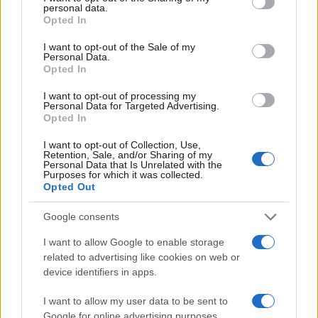
milestone with both symbolic and practical significance for the
personal data.
grant or deny consent to Google and its third-party tags to
country.
Opted In
use your data for below specified purposes in below Google
Speaking at the “
Greece
in Orbit – Greece in Space: The Next
consent section.
I want to opt-out of the Sale of my
Day” event, Greek Prime Minister Kyriakos Mitsotakis said
Personal Data.
Opted In
astronaut candidate Adrianos Golemis is expected to travel to
space within the next two year.
I want to opt-out of processing my
Personal Data for Targeted Advertising.
The news and very positive for our expansion in Space. slowly
Opted In
slowly we do things that before where just dreams.
I want to opt-out of Collection, Use,
Regards
Retention, Sale, and/or Sharing of my
Personal Data that Is Unrelated with the
Greek Aegean
Purposes for which it was collected.
Opted Out
Reply
6
Google consents
I want to allow Google to enable storage
Andreas
(@andreas)
Active Member
related to advertising like cookies on web or
#736525
28 Ιουνίου 2026 16:22
device identifiers in apps.
Στην Ελλάδα; Τουλάχιστον 8.000 σφραγίδες! Θα οργιάσει πάλι το
I want to allow my user data to be sent to
Δημόσιο. Και αν τους κάνουμε να βαρεθούν και να φύγουν θα
Google for online advertising purposes.