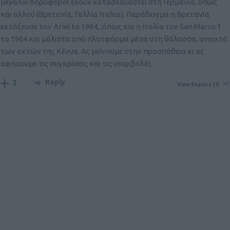
μεγάλοι δορυφόροι έχουν κατασκευαστεί στη Γερμανία, όπως
και αλλού (Βρετανία, Γαλλία Ιταλία). Παράδειγμα η Βρετανία
εκτόξευσε τον Ariel to 1964, ;όπως και η Ιταλία τον San Marco 1
το 1964 και μάλιστα από πλατφόρμα μέσα στη θάλασσα, ανοιχτά
των ακτών της Κένυα. Ας μείνουμε στην προσπάθεια κι ας
αφήσουμε τις συγκρίσεις και τις υπερβολές.
Reply
2
View Replies
(1)