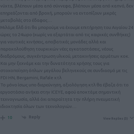
νύχτα, βλέπουν μέσα από σύννεφα, βλέπουν μέσα από καπνό, δεν
επηρεάζονται από βροχή, μπορούν να εντοπίζουν μικρές
μεταβολές στο έδαφος…
Μιλάμε δλδ ότι θα μπορούμε να έχουμε επιτήρηση του Αιγαίου 24
ώρες το 24ωρο (χωρίς να εξαρτάται από τις καιρικές συνθήκες)
για ναυτικές κινήσεις, αποβατικές μονάδες αλλά και
παρακολούθηση τουρκικών νέες εγκαταστάσεις, νέους
διαδρόμους, συγκέντρωση υλικού, μετακινήσεις αρμάτων κοκ.
Και μην ξεχνάμε και την δυνατότητα χρήσης τους για
στοχοποίηση όπλων μεγάλου βεληνεκούς σε συνδιασμό με τις
FDI HN, Bergamini, Rafale κτλ
Το μόνο ίσως υπο διερεύνηση, αξιολόγηση κτλ θα έβαζα ότι το
εργοστάσιο ανήκει στην ICEYE, αφού αποκτάμε σημαντική
τεχνογνωσία, αλλά όχι απαραίτητα την πλήρη πνευματική
ιδιοκτησία όλων των τεχνολογιών…
Reply
10
View Replies
(3)