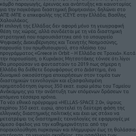
κόμβο παραγωγής, έρευνας και ανάπτυξης και καινοτομίας
για την παγκόσμια διαστημική βιομηχανία», δηλώνει στο
ΑΠΕ-ΜΠΕ ο επικεφαλής της ICEYE στην Ελλάδα, Βασίλης
Χαλουλάκος.
Η επιλογή της Ελλάδας δεν αφορά μόνο τη γεωγραφική
θέση της χώρας, αλλά συνδέεται με τη νέα διαστημική
στρατηγική που παρουσιάστηκε από το υπουργείο
Ψηφιακής Διακυβέρνησης και Τεχνητής Νοημοσύνης,
παρουσία του πρωθυπουργού, στο πλαίσιο του
προγράμματος «Greece in Orbit – Η Ελλάδα σε Τροχιά». Κατά
την παρουσίαση, ο Κυριάκος Μητσοτάκης τόνισε ότι λίγοι
θα μπορούσαν να φανταστούν το 2019 πως σήμερα η
Ελλάδα θα διέθετε δορυφόρους στο Διάστημα, ένα
δυναμικό οικοσύστημα επιχειρήσεων στον τομέα των
διαστημικών τεχνολογιών και εξασφαλισμένη
χρηματοδότηση ύψους 350 εκατ. ευρώ μέσω του Ταμείου
Ανάκαμψης για την ανάπτυξη των επόμενων δράσεων τα
επόμενα τέσσερα χρόνια.
Το νέο εθνικό πρόγραμμα «HELLAS-SPACE 2.0», ύψους
περίπου 350 εκατ. ευρώ, αποτελεί τη δεύτερη φάση της
ελληνικής διαστημικής πολιτικής και έχει ως στόχο να
μετατρέψει τις διαστημικές τεχνολογίες σε εφαρμογές με
άμεσο όφελος για την καθημερινότητα: από την
παρακολούθηση πυρκαγιών και πλημμυρών έως τη θαλάσσια
επιτήρηση, τη γεωργία ακριβείας, την ασφάλεια των