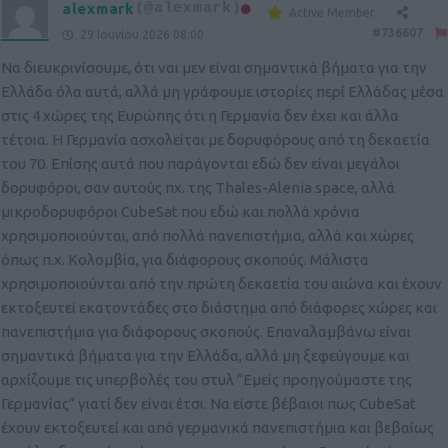
alexmark
(@alexmark)
Active Member
#736607
29 Ιουνίου 2026 08:00
Να διευκρινίσουμε, ότι ναι μεν είναι σημαντικά βήματα για την
Ελλάδα όλα αυτά, αλλά μη γράφουμε ιστορίες περί Ελλάδας μέσα
στις 4 χώρες της Ευρώπης ότι η Γερμανία δεν έχει και άλλα
τέτοια. Η Γερμανία ασχολείται με δορυφόρους από τη δεκαετία
του 70. Επίσης αυτά που παράγονται εδώ δεν είναι μεγάλοι
δορυφόροι, σαν αυτούς πχ. της Thales-Alenia space, αλλά
μικροδορυφόροι CubeSat που εδώ και πολλά χρόνια
χρησιμοποιούνται, από πολλά πανεπιστήμια, αλλά και χώρες
όπως π.χ. Κολομβία, για διάφορους σκοπούς. Μάλιστα
χρησιμοποιούνται από την πρώτη δεκαετία του αιώνα και έχουν
εκτοξευτεί εκατοντάδες στο διάστημα από διάφορες χώρες και
πανεπιστήμια για διάφορους σκοπούς. Επαναλαμβάνω είναι
σημαντικά βήματα για την Ελλάδα, αλλά μη ξεφεύγουμε και
αρχίζουμε τις υπερβολές του στυλ “Εμείς προηγούμαστε της
Γερμανίας” γιατί δεν είναι έτσι. Να είστε βέβαιοι πως CubeSat
έχουν εκτοξευτεί και από γερμανικά πανεπιστήμια και βεβαίως