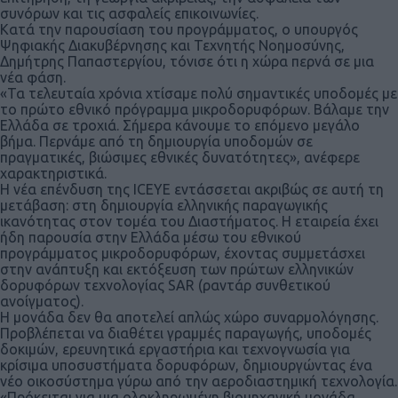
συνόρων και τις ασφαλείς επικοινωνίες.
Κατά την παρουσίαση του προγράμματος, ο υπουργός
Ψηφιακής Διακυβέρνησης και Τεχνητής Νοημοσύνης,
Δημήτρης Παπαστεργίου, τόνισε ότι η χώρα περνά σε μια
νέα φάση.
«Τα τελευταία χρόνια χτίσαμε πολύ σημαντικές υποδομές με
το πρώτο εθνικό πρόγραμμα μικροδορυφόρων. Βάλαμε την
Ελλάδα σε τροχιά. Σήμερα κάνουμε το επόμενο μεγάλο
βήμα. Περνάμε από τη δημιουργία υποδομών σε
πραγματικές, βιώσιμες εθνικές δυνατότητες», ανέφερε
χαρακτηριστικά.
Η νέα επένδυση της ICEYE εντάσσεται ακριβώς σε αυτή τη
μετάβαση: στη δημιουργία ελληνικής παραγωγικής
ικανότητας στον τομέα του Διαστήματος. Η εταιρεία έχει
ήδη παρουσία στην Ελλάδα μέσω του εθνικού
προγράμματος μικροδορυφόρων, έχοντας συμμετάσχει
στην ανάπτυξη και εκτόξευση των πρώτων ελληνικών
δορυφόρων τεχνολογίας SAR (ραντάρ συνθετικού
ανοίγματος).
Η μονάδα δεν θα αποτελεί απλώς χώρο συναρμολόγησης.
Προβλέπεται να διαθέτει γραμμές παραγωγής, υποδομές
δοκιμών, ερευνητικά εργαστήρια και τεχνογνωσία για
κρίσιμα υποσυστήματα δορυφόρων, δημιουργώντας ένα
νέο οικοσύστημα γύρω από την αεροδιαστημική τεχνολογία.
«Πρόκειται για μια ολοκληρωμένη βιομηχανική μονάδα