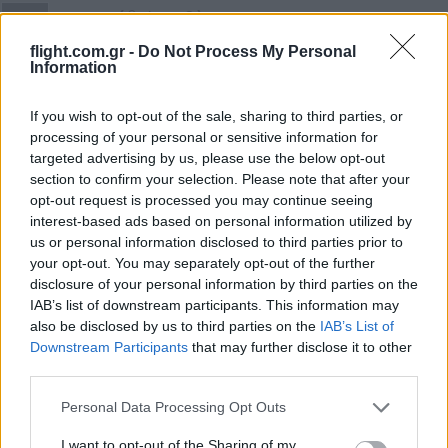
stepa2
(@stepa2)
Active Member
#736516
28 Ιουνίου 2026 14:00
flight.com.gr -
Do Not Process My Personal
Information
Αντε με το καλο να δουμε και cape Souda bay ,στην χωρα, σαν
χωρο εκτοξευσης και εκμεταλλευσης δορυφορων.
If you wish to opt-out of the sale, sharing to third parties, or
Reply
processing of your personal or sensitive information for
5
targeted advertising by us, please use the below opt-out
section to confirm your selection. Please note that after your
opt-out request is processed you may continue seeing
Greek.Aegean
(@greek-aegean)
Member
interest-based ads based on personal information utilized by
us or personal information disclosed to third parties prior to
#736524
28 Ιουνίου 2026 16:19
your opt-out. You may separately opt-out of the further
disclosure of your personal information by third parties on the
And also in the news: Andrianos Golemis to Become the
IAB’s list of downstream participants. This information may
First Ever Greek Astronaut
also be disclosed by us to third parties on the
IAB’s List of
https://greekreporter.com/2026/06/26/first-greek-austronaut-
Downstream Participants
that may further disclose it to other
third parties.
adrianos-golemis/
The Greek government has announced plans to send a Greek
Please note that this website/app uses one or more Google
Personal Data Processing Opt Outs
services and may gather and store information including but
astronaut into space within the next two years, marking a
not limited to your visit or usage behaviour. You may click to
I want to opt-out of the Sharing of my