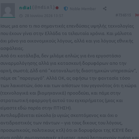
ndial
(@ndial)
Noble Member
#736515
28 Ιουνίου 2026 13:57
Ισως μια απο τι πιο σημαντικές επενδύσεις υψηλής τεχνολογίας
που έχουν γίνει στην Ελλάδα τα τελευταία χρόνια. Και μάλιστα
όχι μόνο για οικονομικούς λόγους, αλλά και για λόγους εθνικής
ασφάλειας.
Από ότι κατάλαβα, δεν μιλάμε απλώς για ένα εργοστάσιο
συναρμολόγησης αλλά για κατασκευή δορυφόρων απο την
αρχή, σωστά; Δλδ από “καταναλωτής διαστημικών υπηρεσιών”,
πάμε σε “παραγωγό”. Αλλά ΟΚ, ας αφήσω την φαντασία τόσο
των λαικιστών, όσο και των απίστων του γεγονότος ότι η χώρα
(τεχνολογικά και βιομηχανικά) προοδεύει, και πάμε στην
στρατιωτική εφαρμογή αυτού του εγχειρήματος (μιας και
είμαστε εδώ παρέα στην ΠΤΗΣΗ).
Αντιλαμβάνεται εύκολα (ο υγιώς σκεπτόμενος και όχι ο
αντιδραστικός των πάντων – για τους δικους του λόγους,
προσωπικούς, πολιτικους κτλ) ότι οι δορυφόροι της ICEYE δεν
είναι απλές φωτογραφικές κάμερες, αφού λειτουργούν ημέρα και