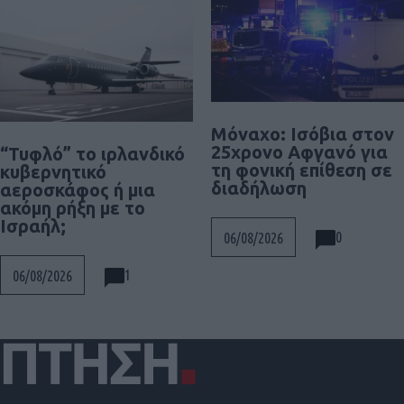
Μόναχο: Ισόβια στον
25χρονο Αφγανό για
“Τυφλό” το ιρλανδικό
τη φονική επίθεση σε
κυβερνητικό
διαδήλωση
αεροσκάφος ή μια
ακόμη ρήξη με το
Ισραήλ;
0
06/08/2026
1
06/08/2026