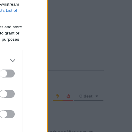
 downstream
B’s List of
er and store
to grant or
ed purposes
o comment
Oldest
ember
 εκατ. ανά πύραυλο(!), για ένα απόθεμα που σε