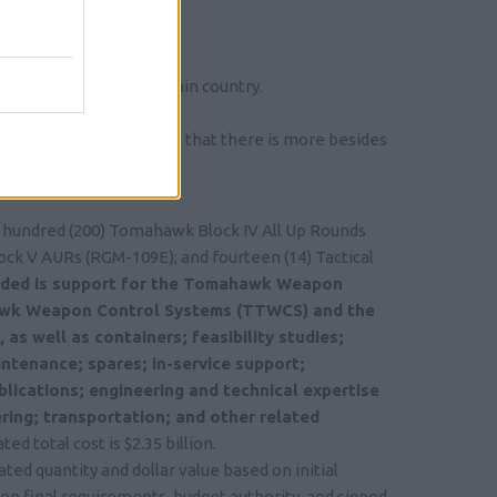
system bought by a certain country.
d that is all.
out taking into account that there is more besides
missiles.
 hundred (200) Tomahawk Block IV All Up Rounds
ck V AURs (RGM-109E); and fourteen (14) Tactical
uded is support for the Tomahawk Weapon
hawk Weapon Control Systems (TTWCS) and the
as well as containers; feasibility studies;
ntenance; spares; in-service support;
lications; engineering and technical expertise
ring; transportation; and other related
d total cost is $2.35 billion.
ted quantity and dollar value based on initial
 on final requirements, budget authority, and signed