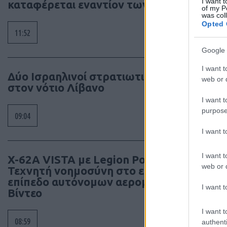
I want t
καταφέρεται εναντίον των ΜΜΕ
of my P
was col
Opted 
11:52
Google 
I want t
Δύο Ισραηλινοί στρατιωτικοί νεκροί
web or d
στον νότιο Λίβανο
I want t
purpose
09:04
I want 
I want t
X-62A VISTA με Legion Pod:
web or d
Τεχνητή νοημοσύνη στο επόμενο
επίπεδο αυτόνομων αερομαχιών –
I want t
Βίντεο
I want t
08:59
authenti