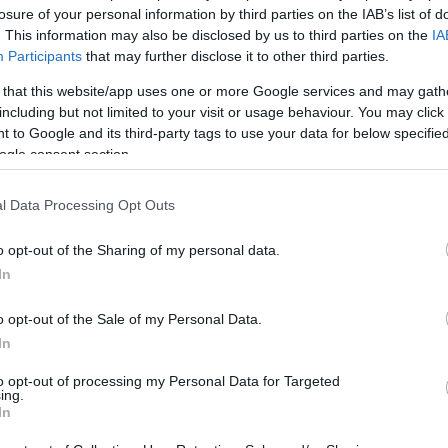
losure of your personal information by third parties on the IAB’s list of
. This information may also be disclosed by us to third parties on the
IA
Participants
that may further disclose it to other third parties.
 that this website/app uses one or more Google services and may gath
including but not limited to your visit or usage behaviour. You may click 
 to Google and its third-party tags to use your data for below specifi
ogle consent section.
l Data Processing Opt Outs
Login
o opt-out of the Sharing of my personal data.
Please login t
In
o opt-out of the Sale of my Personal Data.
6
COMMENTS
In
to opt-out of processing my Personal Data for Targeted
ing.
komninos79
(@komninos79)
Active M
In
19 Ιανουαρίου 2024 18:53
Κάνοντας μιας απλή διαίρεση, υπολογίζεται σε… σχεδόν 60