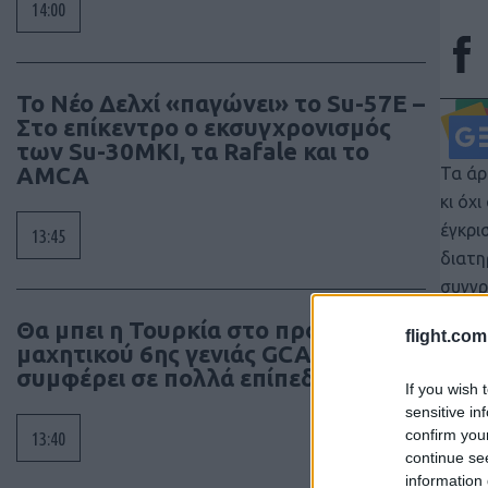
14:00
Το Νέο Δελχί «παγώνει» το Su-57E –
Στο επίκεντρο ο εκσυγχρονισμός
των Su-30MKI, τα Rafale και το
AMCA
Τα άρ
κι όχ
έγκρι
13:45
διατη
συγγρ
Θα μπει η Τουρκία στο πρόγραμμα
flight.com
μαχητικού 6ης γενιάς GCAP; Γιατί τη
συμφέρει σε πολλά επίπεδα
If you wish 
sensitive in
confirm you
13:40
continue se
information 