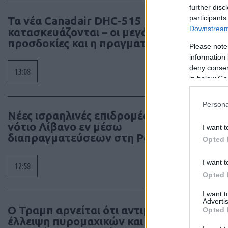
further disc
participants
Τα νέα Canadair DHC-515
Downstream 
κατασκευάζονται – οι μεγάλες
προσδοκίες και η πραγματικότητα
Please note
information 
deny consent
13:08
in below Go
Persona
Νέες ισραηλινές επιδρομές στον
νότιο Λίβανο εν μέσω
I want t
διαπραγματεύσεων στη Ρώμη
Opted 
I want t
12:58
Opted 
I want 
Advertis
Ο Τραμπ αρνείται ότι αντιμετωπίζει
Opted 
έλλειψη πυρομαχικών και