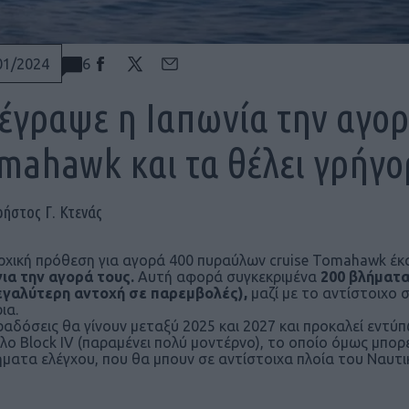
6
01/2024
έγραψε η Ιαπωνία την αγο
mahawk και τα θέλει γρήγο
ρήστος Γ. Κτενάς
ρχική πρόθεση για αγορά 400 πυραύλων cruise Tomahawk έκα
ια την αγορά τους.
Αυτή αφορά συγκεκριμένα
200 βλήματα 
εγαλύτερη αντοχή σε παρεμβολές),
μαζί με το αντίστοιχο 
ια.
ραδόσεις θα γίνουν μεταξύ 2025 και 2027 και προκαλεί εντύπ
λο Block IV (παραμένει πολύ μοντέρνο), το οποίο όμως μπο
ματα ελέγχου, που θα μπουν σε αντίστοιχα πλοία του Ναυτι