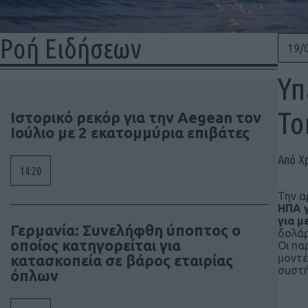
Ροή Ειδήσεων
19/
Υπ
To
Ιστορικό ρεκόρ για την Aegean τον
Ιούλιο με 2 εκατομμύρια επιβάτες
Από Χ
14:20
Την α
ΗΠΑ γ
για μ
Γερμανία: Συνελήφθη ύποπτος ο
δολάρ
οποίος κατηγορείται για
Οι πα
κατασκοπεία σε βάρος εταιρίας
μοντέ
συστή
όπλων