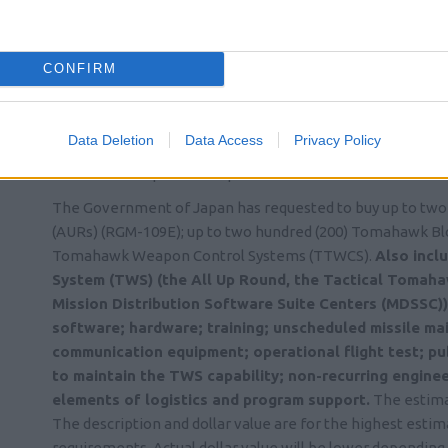
CIK
(@cik)
Active Member
19 Ιανουαρίου 2024 23:12
CONFIRM
Same old story, every time, about the price of a weapons 
Take the number(s) of the weapons system(s) and divide, an
Then, comment about the price, being too expensive, with
Data Deletion
Data Access
Privacy Policy
the 400 missiles. Also, this is not 2004.
This is what Japan has requested. It is a lot more than 400 
The Government of Japan has requested to buy up to two
(AURs) (RGM-109E); up to two hundred (200) Tomahawk Blo
Tomahawk Weapon Control Systems (TTWCS).
Also incl
System (TWS) (the All Up Round, the Tactical Toma
Mission Distribution Software Suite Centers (MDSSC)), 
software; hardware; training; unscheduled missile mai
communication equipment; operational flight test; pub
to maintain the TWS capability; non-recurring enginee
elements of logistics and program support.
The estimate
The description and dollar value are for the highest estima
requirements. Actual dollar value will be lower depending