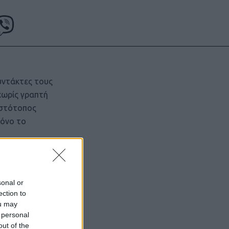
υντάκτες τους
χωρίς γραπτή
ιστότοπος
μόνο το
sonal or
ection to
ou may
 personal
out of the