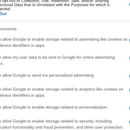
o opt-out of Collection, Use, Retention, Sale, and/or Sharing
ersonal Data that Is Unrelated with the Purposes for which it
καιρό πολέμου μπορεί να διαρκέσει μερικές μέρες. Οι τ
lected.
Out
φτάσει σε διαστημικά επίπεδα. Όσοι έχουν φτιάξει πολεμ
ένοπλες δυνάμεις και να πολεμήσουν. Οι υπόλοιποι θα υπ
για να φτιάξουν στρατό μερικών εβδομάδων και μετά για ν
consents
μεταχειρισμένα οπλικά συστήματα δεξιά και αριστερά…
o allow Google to enable storage related to advertising like cookies on
evice identifiers in apps.
Reply
1
o allow my user data to be sent to Google for online advertising
s.
iskander
(@iskander)
Member
19 Ιανουαρίου 2024 21:10
to allow Google to send me personalized advertising.
Παντελώς απαρχαιωμένος πυραύλος , υποηχητικος και με
o allow Google to enable storage related to analytics like cookies on
πλακα με τοσα λεφτα θα εφτιαχνε τριπλασιο αποθεμα.Ηδη ε
evice identifiers in apps.
ειναι απλα οι ”δημοσιες” σχεσεις.Μεχρι και η Ελλαδα αν 
του tomahawk.Για αγορες ”διπλωματιας΄΄
o allow Google to enable storage related to personalization.
Reply
2
o allow Google to enable storage related to security, including
cation functionality and fraud prevention, and other user protection.