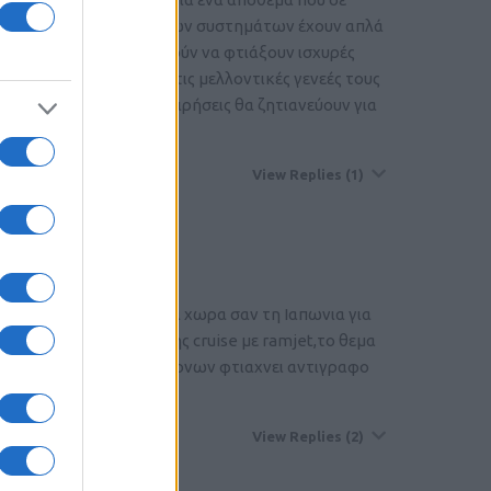
ιμές των σημερινών οπλικών συστημάτων έχουν απλά
ική βιομηχανία θα μπορούν να φτιάξουν ισχυρές
ονομεύσουν οικονομικά τις μελλοντικές γενεές τους
α συνεχίσουν τις επιχειρήσεις θα ζητιανεύουν για
View Replies
(1)
 προβλεψιμη τροχια.Μια χωρα σαν τη Ιαπωνια για
χει για τα μαχητικα της cruise με ramjet,το θεμα
μαζεψει ενα team επιστημονων φτιαχνει αντιγραφο
View Replies
(2)