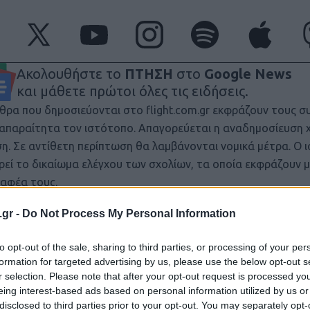
Ακολουθήστε το
ΠΤΗΣΗ
στο
Google News
και μάθετε πρώτοι όλες τις ειδήσεις.
θρα που δημοσιεύονται στο flight.com.gr εκφράζουν τους σ
ι απαραίτητα τον ιστότοπο. Απαγορεύεται η αναδημοσίευση 
ση. Σε αντίθετη περίπτωση θα λαμβάνονται νομικά μέτρα. Ο 
ρεί το δικαίωμα ελέγχου των σχολίων, τα οποία εκφράζουν 
αφέα τους.
.gr -
Do Not Process My Personal Information
to opt-out of the sale, sharing to third parties, or processing of your per
formation for targeted advertising by us, please use the below opt-out s
r selection. Please note that after your opt-out request is processed y
eing interest-based ads based on personal information utilized by us or
disclosed to third parties prior to your opt-out. You may separately opt-