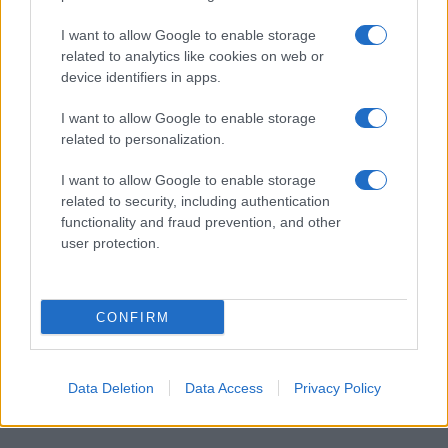
Noble Member
#
10 Μαΐου 2025 20:32
I want to allow Google to enable storage
related to analytics like cookies on web or
Ή μεγάλη μας δύναμη είναι το M113 αν γίνει το σωστό φτιάξιμο 
device identifiers in apps.
το παιχνίδι
Reply
I want to allow Google to enable storage
0
related to personalization.
I want to allow Google to enable storage
vasilis70
(@vasilis70)
Active Member
related to security, including authentication
#
11 Μαΐου 2025 13:27
functionality and fraud prevention, and other
user protection.
Η πολυτυπία είναι μονόδρομος ετσι και αλλιώς, ακόμα και εις βά
οικονομιών κλίμακος, αν λάβουμε υπόψιν τις αρκετά διαφορετικ
ανάγκες και επιχειρησιακά περιβάλλοντα, της μικρής μας πολυμ
CONFIRM
μας χώρας.
Βέβαια η ύπαρξη οικονομιών έυρους σε τμήματα παραγωγής, συ
χρήσης μπορεί να καλύψει κάποιες σχετικές απώλειες.
Data Deletion
Data Access
Privacy Policy
Reply
0