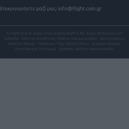
Επικοινωνήστε μαζί μας:
info@flight.com.gr
Το flight.com.gr ανήκει στην εταιρεία ΙΚΑΡΟΣ ΙΚΕ. Έδρα: Μεσογείων 321,
Χαλάνδρι · Εκδότης-Διευθυντής: Φαίδων Καραϊωσηφίδης · Αρχισυντάκτης:
Χρήστος Κτενάς · Υπεύθυνος Ύλης: Γιάννης Ρέκκας · Εμπορικά θέματα:
Χριστόφορος Χαντιώνας · Διοίκηση: Αριάδνη Καραϊωσηφίδη.