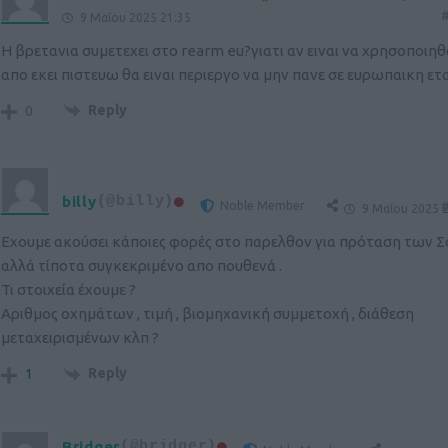
#
9 Μαΐου 2025 21:35
Η βρετανια συμετεχει στο rearm eu?γιατι αν ειναι να χρησοποιη
απο εκει πιστευω θα ειναι περιεργο να μην πανε σε ευρωπαικη ετ
Reply
0
billy
(@billy)
Noble Member
#
9 Μαΐου 2025 2
Εχουμε ακούσει κάποιες φορές στο παρελθον για πρόταση των 
αλλά τίποτα συγκεκριμένο απο πουθενά .
Τι στοιχεία έχουμε ?
Αριθμος οχημάτων , τιμή , βιομηχανική συμμετοχή , διάθεση
μεταχειρισμένων κλπ ?
Reply
1
Bridger
(@bridger)