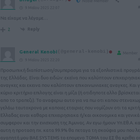
Noble Member
#
9 Μαΐου 2025 22:07
Να είχαμε να λέγαμε…
Reply
2
General Kenobi
(@general-kenobi)
Member
#
9 Μαΐου 2025 22:20
Προσωπική διαπίστωση/συμπερασμα για τα εξοπλιστικά προγρ
της Ελλάδας. Είναι δυο ειδών: εκείνα που καλύπτουν επιχειρησια
αναγκες και εκεινα που καλύπτουν επικοινωνιακες αναγκες. Και γ
κύριο κριτήριο επιλογης είναι η μίζα (ή οτιδηποτε αλλο βρίσκετα
απο το τραπεζι). Το αναφερω αυτο για να πω οτι καπου στεναχωρ
γελάω ταυτοχρονα με καποιες εταιριες που νομίζουν οτι τα κριτή
Ελλαδας ειναι καθαρα επιχειρησιακα ή/και οικονομικα και γενικά
συμφερον και την ενισχυση της Άμυνας. Αν εγω ήμουν Υπ.Εθ.Α. κ
αυτη η προταση πχ. κατα 99.9% θα πεταγα τη σκούφια μου που λε
αγαπητή μου ΒΑΕ SYSTEMS το επομενο ΤΟΜΑ του ΕΣ θα κριθει οχ