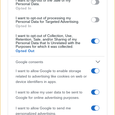
I want to opt-out of the Sale of my
μακροπρόθεσμα.
Personal Data.
Opted In
Αν είναι λοιπόν να δώσουμε λεφτά για ΤΟΜΑ ας τα δώσουμε εκεί κ
φτηνιάρικες αλλά τελικά πανάκριβες επιλογές τύπου παπάκια.
I want to opt-out of processing my
Ειδάλλως ας τα δώσουμε αλλού. Το Ισραήλ έχει και πολύ καλύτε
Personal Data for Targeted Advertising.
Opted In
και πολύ περισσότερο χρήσιμα πράγματα να αγοράσουμε.
I want to opt-out of Collection, Use,
Reply
1
Retention, Sale, and/or Sharing of my
Personal Data that Is Unrelated with the
Purposes for which it was collected.
Opted Out
denmeenimerosan
(@denmeenimerosan)
Google consents
Noble Member
#
10 Μαΐου 2025 20:24
I want to allow Google to enable storage
Αυτοί δεν κάνουν ΠΟΤΕ προτάσεις αν δεν είναι σίγουροι ότι τα λε
related to advertising like cookies on web or
στο e-banking,ούτε γειά δεν λένε
device identifiers in apps.
Reply
0
I want to allow my user data to be sent to
Google for online advertising purposes.
I want to allow Google to send me
denmeenimerosan
(@denmeenimerosan)
personalized advertising.