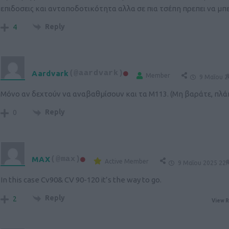
επιδοσεις και ανταποδοτικότητα αλλα σε πια τσέπη πρεπει να μπε
Reply
4
Aardvark
(@aardvark)
Member
#
9 Μαΐου 2
Μόνο αν δεχτούν να αναβαθμίσουν και τα Μ113. (Μη βαράτε, πλά
Reply
0
MAX
(@max)
Active Member
#
9 Μαΐου 2025 22:
In this case Cv90& CV 90-120 it’s the way to go.
Reply
2
View R