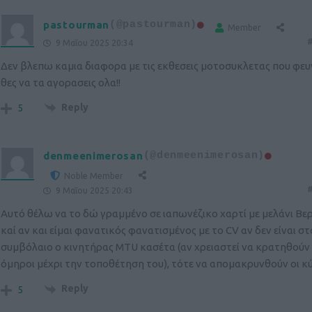
pastourman
(@pastourman)
Member
#
9 Μαΐου 2025 20:34
Δεν βλεπω καμια διαφορα με τις εκθεσεις μοτοσυκλετας που φευ
θες να τα αγορασεις ολα!!
Reply
5
denmeenimerosan
(@denmeenimerosan)
Noble Member
#
9 Μαΐου 2025 20:43
Αυτό θέλω να το δώ γραμμένο σε ιαπωνέζικο χαρτί με μελάνι Βε
καί αν και είμαι φανατικός φανατισμένος με το CV αν δεν είναι στ
συμβόλαιο ο κινητήρας ΜΤU κασέτα (αν χρειαστεί να κρατηθούν 
όμηροι μέχρι την τοποθέτηση του), τότε να απομακρυνθούν οι κύ
Reply
5