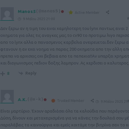
Manos5
(@manos5)
Active Member
#
9 Μαΐου 2025 21:00
Δεν ξερω αν η τιμη του ειναι χαμηλοτερη του lynx παντως ειναι 
οχηματα για ολες τις αναγκες μας.το cv90 το προτιμω λιγο περι
απο το lynx αλλα ο πεινασμενος καρβελια ονειρευεται.δεν ξερω α
φτανουν η αν εχει νοημα να παρεις 200 οχηματα απο την αλλη α
πρεπει να αρχισεις.οχι βεβαια απο τα παπακια!!Αν υπαρξει χρημ
και διαγωνισμος πεδιον δοξης λαμπρον. Ας κερδισει ο καλυτερος
Reply
8
A.K.
(@a-k)
Trusted Member
#
9 Μαΐου 2025 21
Είναι μαρτύριο. Έχουν αραδιάσει όλα τα καλούδια που παράγοντ
Δύση, δίνουν και μεταχειρισμένα για να κάνεις την δουλειά σου μέ
παραλάβεις τα καινούργια και εμείς κοιτάμε την βιτρίνα σαν το 