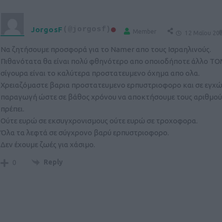
JorgosF
(@jorgosf)
Member
#
12 Μαΐου 202
Να ζητήσουμε προσφορά για το Namer απο τους Ισραηλινούς.
Πιθανότατα θα είναι πολύ φθηνότερο απο οποιοδήποτε άλλο ΤΟ
σίγουρα είναι το καλύτερα προστατευμενο όχημα απο ολα.
Χρειαζόμαστε βαρια προστατευμενο ερπυστριοφορο και σε εγχώ
παραγωγή ώστε σε βάθος χρόνου να αποκτήσουμε τους αριθμού
πρέπει.
Ούτε ευρώ σε εκσυγχρονισμους ούτε ευρώ σε τροχοφορα.
Όλα τα λεφτά σε σύγχρονο βαρύ ερπυστριοφορο.
Δεν έχουμε ζωές για χάσιμο.
Reply
0