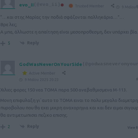
evo_ii
(@evo_ii)
Trusted Member
#
9 Μαΐου 
“…και στης Μαρίας την ποδιά σφάζονται παλληκάρια…”…
Βρε λες;
Α μπα, άλλωστε η απαίτηση είναι μεσοπροθεσμη, δεν υπάρχει βί
Reply
5
GodWasNeverOnYourSide
(@godwasneveronyou
Active Member
#
9 Μαΐου 2025 20:23
Χιλιες φορες 150 νεα ΤΟΜΑ παρα 500 αναβαθμισμενα M-113.
Μονη επιφυλαξη γι`αυτο το ΤΟΜΑ ειναι το πολυ μεγαλο διαμετρ
πυροβολου που θα εχει μικρη αναχορηγια και και δεν ειμαι σιγου
θα αντιμετωπισει πεζικο επισης.
Reply
2
View R