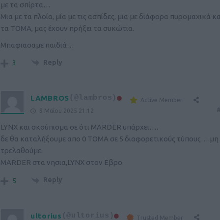
με τα σπίρτα…
Μια με τα πλοία, μία με τις ασπίδες, μια με διάφορα πυρομαχικά κ
τα ΤΟΜΑ, μας έχουν πρήξει τα συκώτια.
Μπαφιασαμε παιδιά…
Reply
3
LAMBROS
(@lambros)
Active Member
#
9 Μαΐου 2025 21:12
LYNX και σκούπισμα σε ότι MARDER υπάρχει….
δε θα καταλήξουμε απο 0 ΤΟΜΑ σε 5 διαφορετικούς τύπους….μη
τρελαθούμε.
ΜARDER στα νησια,LYNX στον Εβρο.
Reply
5
ultorius
(@ultorius)
Trusted Member