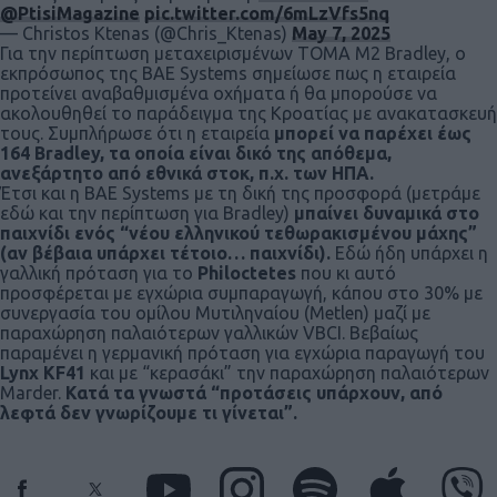
@PtisiMagazine
pic.twitter.com/6mLzVfs5nq
— Christos Ktenas (@Chris_Ktenas)
May 7, 2025
Για την περίπτωση μεταχειρισμένων ΤΟΜΑ M2 Bradley, ο
εκπρόσωπος της BAE Systems σημείωσε πως η εταιρεία
προτείνει αναβαθμισμένα οχήματα ή θα μπορούσε να
ακολουθηθεί το παράδειγμα της Κροατίας με ανακατασκευή
τους. Συμπλήρωσε ότι η εταιρεία
μπορεί να παρέχει έως
164 Bradley, τα οποία είναι δικό της απόθεμα,
ανεξάρτητο από εθνικά στοκ, π.χ. των ΗΠΑ.
Έτσι και η BAE Systems με τη δική της προσφορά (μετράμε
εδώ και την περίπτωση για Bradley)
μπαίνει δυναμικά στο
παιχνίδι ενός “νέου ελληνικού τεθωρακισμένου μάχης”
(αν βέβαια υπάρχει τέτοιο… παιχνίδι).
Εδώ ήδη υπάρχει η
γαλλική πρόταση για το
Philoctetes
που κι αυτό
προσφέρεται με εγχώρια συμπαραγωγή, κάπου στο 30% με
συνεργασία του ομίλου Μυτιληναίου (Metlen) μαζί με
παραχώρηση παλαιότερων γαλλικών VBCI. Bεβαίως
παραμένει η γερμανική πρόταση για εγχώρια παραγωγή του
Lynx KF41
και με “κερασάκι” την παραχώρηση παλαιότερων
Marder.
Κατά τα γνωστά “προτάσεις υπάρχουν, από
λεφτά δεν γνωρίζουμε τι γίνεται”.