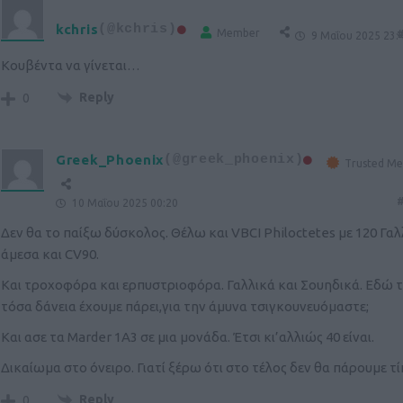
kchris
(@kchris)
Member
#
9 Μαΐου 2025 23:
Κουβέντα να γίνεται…
Reply
0
Greek_Phoenix
(@greek_phoenix)
Trusted M
#
10 Μαΐου 2025 00:20
Δεν θα το παίξω δύσκολος. Θέλω και VBCI Philoctetes με 120 Γαλ
άμεσα και CV90.
Και τροχοφόρα και ερπυστριοφόρα. Γαλλικά και Σουηδικά. Εδώ τ
τόσα δάνεια έχουμε πάρει,για την άμυνα τσιγκουνευόμαστε;
Και ασε τα Marder 1A3 σε μια μονάδα. Έτσι κι’αλλιώς 40 είναι.
Δικαίωμα στο όνειρο. Γιατί ξέρω ότι στο τέλος δεν θα πάρουμε τί
Reply
0