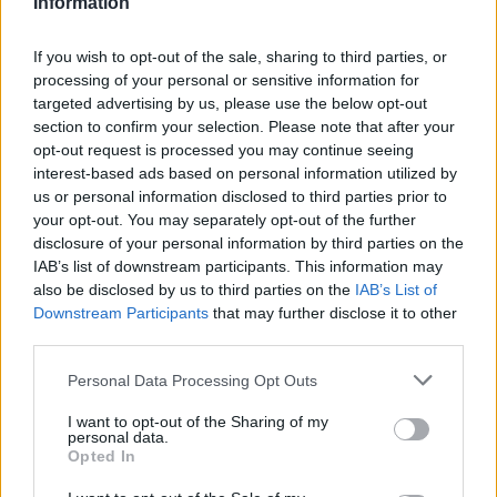
Information
Evangelos Mytilinaios reacted to this post.
If you wish to opt-out of the sale, sharing to third parties, or
Reply
0
processing of your personal or sensitive information for
targeted advertising by us, please use the below opt-out
section to confirm your selection. Please note that after your
dimitrov
(@dimitrov)
opt-out request is processed you may continue seeing
Active Member
interest-based ads based on personal information utilized by
#
10 Μαΐου 2025 12:11
us or personal information disclosed to third parties prior to
Τα παπάκια για να γίνουν κάτι σαν ΤΟΜΑ θέλουν 3 εκ το κομμάτι
your opt-out. You may separately opt-out of the further
πάει 1μιση δις για 500 οχήματα που θα είναι κάτι σαν ΤΟΜΑ.
disclosure of your personal information by third parties on the
IAB’s list of downstream participants. This information may
Πόσο πάνε τα Lynx KF41, Philoctetes και CV90 για να έχεις πραγμ
also be disclosed by us to third parties on the
IAB’s List of
υπερσύγχρονα ΤΟΜΑ με συμπαραγωγή στην Ελλάδα και βάσιμη ε
Downstream Participants
that may further disclose it to other
να μείνει η γραμμή ανοιχτή και για άλλους πελάτες;
third parties.
Θαρρώ πως ο ΕΣ είχε υπολογίσει 2,2 δις για τον ελάχιστο απαιτο
αριθμό νέων ΤΟΜΑ ενώ οι εταιρείες προσφέρουν και καλά μεταχ
Please note that this website/app uses one or more Google
Personal Data Processing Opt Outs
services and may gather and store information including but
για να συμπληρωθούν οι αριθμοί.
not limited to your visit or usage behaviour. You may click to
I want to opt-out of the Sharing of my
Πέρα από το γεγονός πως σε καλύτερες μέρες μπορούμε νέες παρ
personal data.
grant or deny consent to Google and its third-party tags to
αλλά και τσούρνεμα περισσότερων μεταχειρισμένων.
Opted In
use your data for below specified purposes in below Google
Όπως είπε και το ΓΕΣ η καλύτερη επιλογή είναι τα νέα οχήματα
consent section.