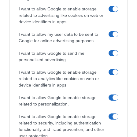
I want to allow Google to enable storage
Δύο ισραηλινοί στρατιωτικοί νεκροί
related to advertising like cookies on web or
στον νότιο Λίβανο
device identifiers in apps.
I want to allow my user data to be sent to
09:04
Google for online advertising purposes.
I want to allow Google to send me
personalized advertising.
X-62A VISTA με Legion Pod: Τεχνητή
νοημοσύνη στο επόμενο επίπεδο
I want to allow Google to enable storage
αυτόνομων αερομαχιών – Βίντεο
related to analytics like cookies on web or
device identifiers in apps.
08:59
I want to allow Google to enable storage
related to personalization.
I want to allow Google to enable storage
Ιράν και Ομάν: συμφώνησαν για νέο
related to security, including authentication
δρομολόγιο πλοίων που θέλουν να
functionality and fraud prevention, and other
διασχίσουν τα Στενά του Ορμούζ
user protection.