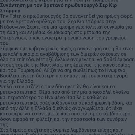
Συνάντηση με τον Βρετανό πρωθυπουργό Σερ Κιρ
Στάρμερ
Την Τρίτη ο πρωθυπουργός θα συναντηθεί για πρώτη φορά
με τον Βρετανό ομόλογο του, Σερ Κιρ Στάρμερ στην
Ντάουνινγκ Στριτ, «σε μια κρίσιμη γεωπολιτική συγκυρία για
τη Δύση και εν μέσω κλιμάκωσης στο μέτωπο της
Ουκρανίας», όπως αναφέρει η ανακοίνωση του γραφείου
του.
Σύμφωνα με κυβερνητικές πηγές η συνάντηση αυτή θα είναι
μια καλή ευκαιρία αναβάθμισης των διμερών σχέσεων σε
όλα τα επίπεδα. Μεταξύ άλλων αναμένεται να δοθεί έμφαση
στους τομείς της Ναυτιλίας, της έρευνας, της καινοτομίας
και του Τουρισμού. Αξίζει να σημειωθεί πως το Ηνωμένο
Βασίλειο είναι η δεύτερη πιο σημαντική τουριστική αγορά
για την Ελλάδα.
Ψηλά στην ατζέντα των δύο ηγετών θα είναι και το
μεταναστευτικό. Θέμα που από την μια απασχολεί ολοένα
και περισσότερο το Ηνωμένο Βασίλειο καθώς οι
μεταναστευτικές ροές αυξάνονται σε καθημερινή βάση, και
από την άλλη η Ελλάδα διεθνώς αναγνωρίζεται ότι έχει
καταφέρει να το αντιμετωπίσει αποτελεσματικά. Ιδιαίτερα
όσον αφορά τη φύλαξη και την προστασία των συνόρων
της.
Στα θέματα συζήτησης συμπεριλαμβάνεται επίσης και η