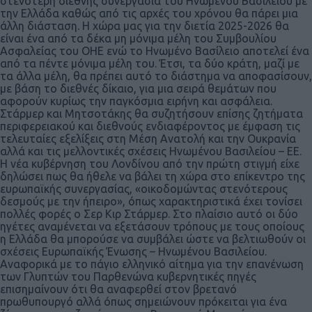
στενότερη διεθνής συνεργασία του Ηνωμένου Βασιλείου με
την Ελλάδα καθώς από τις αρχές του χρόνου θα πάρει μια
άλλη διάσταση. Η χώρα μας για την διετία 2025-2026 θα
είναι ένα από τα δέκα μη μόνιμα μέλη του Συμβουλίου
Ασφαλείας του ΟΗΕ ενώ το Ηνωμένο Βασίλειο αποτελεί ένα
από τα πέντε μόνιμα μέλη του. Έτσι, τα δύο κράτη, μαζί με
τα άλλα μέλη, θα πρέπει αυτό το διάστημα να αποφασίσουν,
με βάση το διεθνές δίκαιο, για μια σειρά θεμάτων που
αφορούν κυρίως την παγκόσμια ειρήνη και ασφάλεια.
Στάρμερ και Μητσοτάκης θα συζητήσουν επίσης ζητήματα
περιφερειακού και διεθνούς ενδιαφέροντος με έμφαση τις
τελευταίες εξελίξεις στη Μέση Ανατολή και την Ουκρανία
αλλά και τις μελλοντικές σχέσεις Ηνωμένου Βασιλείου – ΕΕ.
Η νέα κυβέρνηση του Λονδίνου από την πρώτη στιγμή είχε
δηλώσει πως θα ήθελε να βάλει τη χώρα στο επίκεντρο της
ευρωπαϊκής συνεργασίας, «οικοδομώντας στενότερους
δεσμούς με την ήπειρο», όπως χαρακτηριστικά έχει τονίσει
πολλές φορές ο Σερ Κιρ Στάρμερ. Στο πλαίσιο αυτό οι δύο
ηγέτες αναμένεται να εξετάσουν τρόπους με τους οποίους
η Ελλάδα θα μπορούσε να συμβάλει ώστε να βελτιωθούν οι
σχέσεις Ευρωπαϊκής Ένωσης – Ηνωμένου Βασιλείου.
Αναφορικά με το πάγιο ελληνικό αίτημα για την επανένωση
των Γλυπτών του Παρθενώνα κυβερνητικές πηγές
επισημαίνουν ότι θα αναφερθεί στον βρετανό
πρωθυπουργό αλλά όπως σημειώνουν πρόκειται για ένα