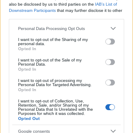
also be disclosed by us to third parties on the
IAB’s List of
Oldest
Downstream Participants
that may further disclose it to other
third parties.
Please note that this website/app uses one or more Google
Personal Data Processing Opt Outs
services and may gather and store information including but
dimm1
(@dimm1)
#640544
2 Δεκεμβρίου 2024 10:45
not limited to your visit or usage behaviour. You may click to
I want to opt-out of the Sharing of my
personal data.
που κολλάει το πολεμικο σκαφος???
grant or deny consent to Google and its third-party tags to
Opted In
use your data for below specified purposes in below Google
Reply
2
consent section.
View Replies
(1)
I want to opt-out of the Sale of my
Personal Data.
Opted In
I want to opt-out of processing my
Personal Data for Targeted Advertising.
Opted In
I want to opt-out of Collection, Use,
Retention, Sale, and/or Sharing of my
Personal Data that Is Unrelated with the
Purposes for which it was collected.
Ροή Ειδήσεων
Opted Out
Google consents