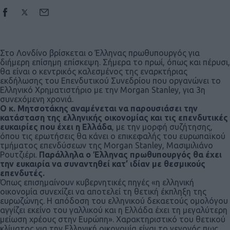
Στο Λονδίνο βρίσκεται ο Έλληνας πρωθυπουργός για
διήμερη επίσημη επίσκεψη. Σήμερα το πρωί, όπως και πέρυσι,
θα είναι ο κεντρικός καλεσμένος της εναρκτήριας
εκδήλωσης του Επενδυτικού Συνεδρίου που οργανώνει το
Ελληνικό Χρηματιστήριο με την Morgan Stanley, για 3η
συνεχόμενη χρονιά.
Ο κ. Μητσοτάκης αναμένεται να παρουσιάσει την
κατάσταση της ελληνικής οικονομίας και τις επενδυτικές
ευκαιρίες που έχει η Ελλάδα
, με την μορφή συζήτησης,
όπου τις ερωτήσεις θα κάνει ο επικεφαλής του ευρωπαϊκού
τμήματος επενδύσεων της Morgan Stanley, Μασιμιλιάνο
Ρουτζιέρι.
Παράλληλα ο Έλληνας πρωθυπουργός θα έχει
την ευκαιρία να συναντηθεί κατ’ ιδίαν με θεσμικούς
επενδυτές.
Όπως επισημαίνουν κυβερνητικές πηγές «η ελληνική
οικονομία συνεχίζει να αποτελεί τη θετική έκπληξη της
ευρωζώνης. Η απόδοση του ελληνικού δεκαετούς ομολόγου
αγγίζει εκείνο του γαλλικού και η Ελλάδα έχει τη μεγαλύτερη
μείωση χρέους στην Ευρώπη». Χαρακτηριστικό του θετικού
κλίματος για την Ελληνική οικονομία είναι το γεγονός πως