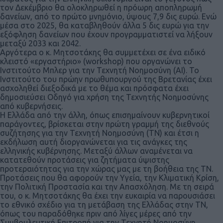
τον Δεκέμβριο θα ολοκληρωθεί η πρόωρη αποπληρωμή
δανείων, από το πρώτο μνημόνιο, ύψους 7,9 δις ευρώ. Ενώ
μέσα στο 2025, θα καταβληθούν άλλα 5 δις ευρώ για την
εξόφληση δανείων που έχουν προγραμματιστεί να λήξουν
μεταξύ 2033 και 2042.
Αργότερα ο κ. Μητσοτάκης θα συμμετέχει σε ένα ειδικό
κλειστό «εργαστήριο» (workshop) που οργανώνει το
Ινστιτούτο Μπλερ για την Τεχνητή Νοημοσύνη (ΑΙ). Το
Ινστιτούτο του πρώην πρωθυπουργού της Βρετανίας έχει
ασχοληθεί διεξοδικά με το θέμα και πρόσφατα έχει
δημοσιεύσει Οδηγό για χρήση της Τεχνητής Νοημοσύνης
από κυβερνήσεις.
Η Ελλάδα από την άλλη, όπως επισημαίνουν κυβερνητικοί
παράγοντες, βρίσκεται στην πρώτη γραμμή της διεθνούς
συζήτησης για την Τεχνητή Νοημοσύνη (ΤΝ) και έτσι η
εκδήλωση αυτή διοργανώνεται για τις ανάγκες της
ελληνικής κυβέρνησης. Μεταξύ άλλων αναμένεται να
κατατεθούν προτάσεις για ζητήματα ύψιστης
προτεραιότητας για την χώρας μας με τη βοήθεια της ΤΝ.
Προτάσεις που θα αφορούν την Υγεία, την Κλιματική Κρίση,
την Πολιτική Προστασία και την Απασχόληση. Με τη σειρά
του, ο κ. Μητσοτάκης θα έχει την ευκαιρία να παρουσιάσει
το εθνικό σχέδιο για τη μετάβαση της Ελλάδας στην ΤΝ,
όπως του παραδόθηκε πριν από λίγες μέρες από την
Συμβουλευτική Επιτροπή για την Τεχνητή Νοημοσύνη.