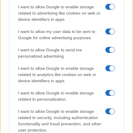
τεχνολογία…
I want to allow Google to enable storage
related to advertising like cookies on web or
Reply
0
device identifiers in apps.
I want to allow my user data to be sent to
Google for online advertising purposes.
I want to allow Google to send me
personalized advertising.
I want to allow Google to enable storage
Ροή Ειδήσεων
related to analytics like cookies on web or
device identifiers in apps.
I want to allow Google to enable storage
related to personalization.
ΑΝΑΛΥΣΗ: Η Ευρώπη χτίζει τον δικό
I want to allow Google to enable storage
της πολυεπίπεδο «Θόλο» αεράμυνας – οι
related to security, including authentication
προκλήσεις για την Ελλάδα
functionality and fraud prevention, and other
user protection.