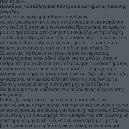
Πολιτειών».
Πρόεδρος του Ελληνικού Κέντρου Διαστήματος Ιωάννης
Δαγκλής
«Εδώ, στην περίφημη αίθουσα συνθηκών,
συγκεντρωνόμαστε για να γιορτάσουμε ένα νέο κεφάλαιο
στη διεθνή διαστημική συνεργασία. Προσωπικά, επιτρέψτε
μου να προσθέσω ότι χάρηκα που ανακάλυψα την ύπαρξη
του Βενιαμίν Φραγκλίνου εδώ, ο οποίος πήρε το όνομά του
από τον σεβαστό Αμερικανό επιστήμονα, του οποίου ο
θρύλος με ενέπνευσε από την παιδική μου ηλικία. Οι
Συμφωνίες ‘Αρτεμις αποτελούν φάρο συνεργασίας,
προσφέροντας έναν οδικό χάρτη για το μέλλον, όπου η
ανθρωπότητα ενώνεται στην εξερεύνηση του διαστήματος,
προάγοντας την ειρήνη και την πρόοδο. Το πρόγραμμα
Artemis, που πήρε το όνομά του από την ‘Αρτεμη, όπως ήδη
αναφέρατε, την αρχαία ελληνική θεά που συμβολίζει τη
Σελήνη, ενσαρκώνει τη συλλογική μας φιλοδοξία να
διευρύνουμε τους ορίζοντες της ανθρώπινης εξερεύνησης
και γνώσης.
Καθώς ξεκινάμε αυτή την τολμηρή προσπάθεια να
επιστρέψουμε αστροναύτες στη σεληνιακή επιφάνεια και να
δημιουργήσουμε μια βιώσιμη ανθρώπινη παρουσία, η Ελλάδα
είναι έτοιμη να συνεισφέρει την εμπειρία της στη διαστημική
επιστήμη και μηχανική. Η ζωντανή κοινότητά μας, με τη
βαθιά γνώση της στη διαστημική φυσική, τηλεπισκόπηση,