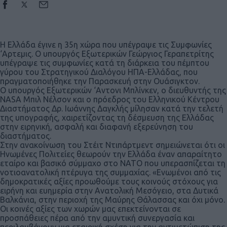
Η Ελλάδα έγινε η 35η χώρα που υπέγραψε τις Συμφωνίες
‘Αρτεμις. Ο υπουργός Εξωτερικών Γεώργιος Γεραπετρίτης
υπέγραψε τις συμφωνίες κατά τη διάρκεια του πέμπτου
γύρου του Στρατηγικού Διαλόγου ΗΠΑ-Ελλάδας, που
πραγματοποιήθηκε την Παρασκευή στην Ουάσιγκτον.
Ο υπουργός Εξωτερικών ‘Αντονι Μπλίνκεν, ο διευθυντής της
NASA Μπιλ Νέλσον και ο πρόεδρος του Ελληνικού Κέντρου
Διαστήματος Δρ. Ιωάννης Δαγκλής μίλησαν κατά την τελετή
της υπογραφής, χαιρετίζοντας τη δέσμευση της Ελλάδας
στην ειρηνική, ασφαλή και διαφανή εξερεύνηση του
διαστήματος.
Στην ανακοίνωση του Στέιτ Ντιπάρτμεντ σημειώνεται ότι οι
Ηνωμένες Πολιτείες θεωρούν την Ελλάδα έναν απαραίτητο
εταίρο και βασικό σύμμαχο στο ΝΑΤΟ που υπερασπίζεται τη
νοτιοανατολική πτέρυγα της συμμαχίας. «Ενωμένοι από τις
δημοκρατικές αξίες προωθούμε τους κοινούς στόχους για
ειρήνη και ευημερία στην Ανατολική Μεσόγειο, στα Δυτικά
Βαλκάνια, στην περιοχή της Μαύρης Θάλασσας και όχι μόνο.
Οι κοινές αξίες των χωρών μας επεκτείνονται σε
προσπάθειες πέρα από την αμυντική συνεργασία και
περιλαμβάνουν μια εταιρική σχέση για την αντιμετώπιση της