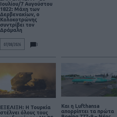
Ιουλίου/7 Αυγούστου
1822: Μάχη των
Δερβενακίων, ο
Κολοκοτρώνης
συντρίβει τον
Δράμαλη
3
07/08/2026
Και η Lufthansa
ΕΞΕΛΙΞΗ: H Τουρκία
απορρίπτει τα πρώτα
στέλνει όλους τους
Boeing 777-9 – Νέος