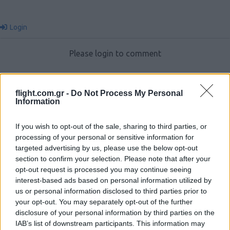
Login
Please login to comment
3
COMMENTS
flight.com.gr -
Do Not Process My Personal
Oldest
Information
If you wish to opt-out of the sale, sharing to third parties, or
AtenRa
(@atenra)
Member
processing of your personal or sensitive information for
#571953
10 Φεβρουαρίου 2024 17:02
targeted advertising by us, please use the below opt-out
section to confirm your selection. Please note that after your
Μπορείτε να δείτε το Video απο το Ceremony στο παρακάτω
opt-out request is processed you may continue seeing
σύνδεσμο.
interest-based ads based on personal information utilized by
us or personal information disclosed to third parties prior to
https://youtu.be/qbF1zX1L68c
your opt-out. You may separately opt-out of the further
Reply
0
disclosure of your personal information by third parties on the
IAB’s list of downstream participants. This information may