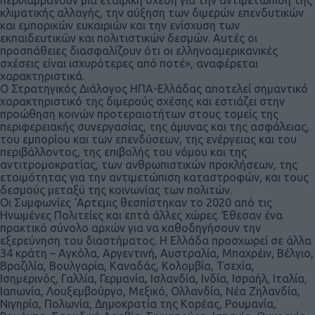
κλιματικής αλλαγής, την αύξηση των διμερών επενδυτικών
και εμπορικών ευκαιριών και την ενίσχυση των
εκπαιδευτικών και πολιτιστικών δεσμών. Αυτές οι
προσπάθειες διασφαλίζουν ότι οι ελληνοαμερικανικές
σχέσεις είναι ισχυρότερες από ποτέ», αναφέρεται
χαρακτηριστικά.
Ο Στρατηγικός Διάλογος ΗΠΑ-Ελλάδας αποτελεί σημαντικό
χαρακτηριστικό της διμερούς σχέσης και εστιάζει στην
προώθηση κοινών προτεραιοτήτων στους τομείς της
περιφερειακής συνεργασίας, της άμυνας και της ασφάλειας,
του εμπορίου και των επενδύσεων, της ενέργειας και του
περιβάλλοντος, της επιβολής του νόμου και της
αντιτρομοκρατίας, των ανθρωπιστικών προκλήσεων, της
ετοιμότητας για την αντιμετώπιση καταστροφών, και τους
δεσμούς μεταξύ της κοινωνίας των πολιτών.
Οι Συμφωνίες ‘Αρτεμις θεσπίστηκαν το 2020 από τις
Ηνωμένες Πολιτείες και επτά άλλες χώρες. Έθεσαν ένα
πρακτικό σύνολο αρχών για να καθοδηγήσουν την
εξερεύνηση του διαστήματος. Η Ελλάδα προσχωρεί σε άλλα
34 κράτη – Αγκόλα, Αργεντινή, Αυστραλία, Μπαχρέιν, Βέλγιο,
Βραζιλία, Βουλγαρία, Καναδάς, Κολομβία, Τσεχία,
Ισημερινός, Γαλλία, Γερμανία, Ισλανδία, Ινδία, Ισραήλ, Ιταλία,
Ιαπωνία, Λουξεμβούργο, Μεξικό, Ολλανδία, Νέα Ζηλανδία,
Νιγηρία, Πολωνία, Δημοκρατία της Κορέας, Ρουμανία,