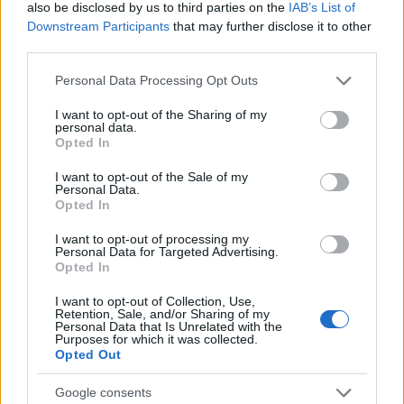
also be disclosed by us to third parties on the
IAB’s List of
Downstream Participants
that may further disclose it to other
dimitrisx
(@dimitrisx)
Noble Member
third parties.
#571956
10 Φεβρουαρίου 2024 18:01
Please note that this website/app uses one or more Google
Personal Data Processing Opt Outs
Η συμφωνία θα μπορέσει να γίνει εφαλτήριο για συμμετοχή των
services and may gather and store information including but
ελληνικών πανεπιστημίων, και διέξοδο για Έλληνες φοιτητές και
not limited to your visit or usage behaviour. You may click to
I want to opt-out of the Sharing of my
personal data.
επιστήμονες ώστε να σταματήσει την φυγή τους στο εξωτερικό;
grant or deny consent to Google and its third-party tags to
Opted In
Χρήμα θα βάλουμε; Θα αυξηθεί η χρηματοδότηση των
use your data for below specified purposes in below Google
consent section.
ελληνικών πανεπιστημίων; Και φυσικά συμμετοχή και όποιων
I want to opt-out of the Sale of my
Personal Data.
ελληνικών εταιρειών έχουν το ανθρώπινο δυναμικό;
Opted In
Reply
0
I want to opt-out of processing my
Personal Data for Targeted Advertising.
Opted In
vasilis70
(@vasilis70)
Active Member
I want to opt-out of Collection, Use,
Retention, Sale, and/or Sharing of my
#571977
10 Φεβρουαρίου 2024 19:23
Personal Data that Is Unrelated with the
Purposes for which it was collected.
Άρτεμις, Σελήνη, Μέδουσα.
Opted Out
Αν και υπήρχαν ενδιαφέρουσες αναφορές στην δημοκρατία και
Google consents
αρχαίες ελληνικές θεότητες, δεν είδα κάποιες άλλες αναφορές σε