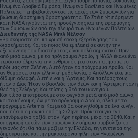
Ρουάντα, Σαουδική Αραβία, Σιγκαπούρη, Ισπανία, Ουκρανία,
Ηνωμένα Αραβικά Εμιράτα, Ηνωμένο Βασίλειο και Ηνωμένες
Πολιτείες – επιβεβαιώνοντας τις αρχές των Συμφωνιών για
βιώσιμη διαστημική δραστηριότητα. Το Στέιτ Ντιπάρτμεντ
και η NASA ηγούνται της προσέγγισης και της εφαρμογής
των Συμφωνιών από την πλευρά των Ηνωμένων Πολιτείων.
Διευθυντής της NASA Μπιλ Νέλσον
«Βρισκόμαστε σε μια χρυσή εποχή εξερεύνησης του
διαστήματος. Και το ποιος θα εμπλακεί σε αυτήν την
εξερεύνηση του διαστήματος είναι πολύ σημαντικό. Πριν
από μισό αιώνα, με το πρόγραμμα Apollo, η NASA έκανε ένα
τεράστιο άλμα για την ανθρωπότητα όταν πατήσαμε το
πόδι μας στη Σελήνη. Αυτό ήταν το πρόγραμμα Apollo. Και
αν θυμάστε, στην ελληνική μυθολογία, ο Απόλλων είχε μια
δίδυμη αδερφή. Αυτή είναι η ‘Αρτεμις. Και πατέρας τους
ήταν ο Δίας. Ήταν ο βασιλιάς των θεών και η ‘Αρτεμις ήταν η
θεά της Σελήνης. Και επίσης η θεά του κυνηγιού.
Και τώρα επιστρέφουμε στο φεγγάρι μετά από μισό αιώνα,
και το κάνουμε, όχι με το πρόγραμμα Apollo, αλλά με το
πρόγραμμα Artemis. Και μετά θα οδηγηθούμε σε ένα κυνήγι
που πάει πιο μακριά από τη Σελήνη. Πρόκειται για ένα
επανδρωμένο ταξίδι στον ‘Αρη περίπου μέχρι το 2040. Και η
υπογραφή αυτών των συμφωνιών σήμερα συμβολίζει το
γεγονός ότι θα πάμε μαζί με την Ελλάδα, τη γενέτειρα της
δημοκρατίας και την μακροχρόνια φίλη των Ηνωμένων