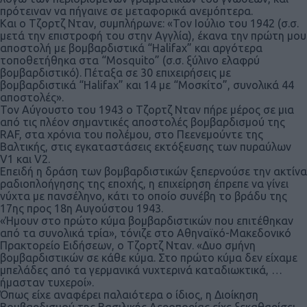
πρότειναν να πήγαινε σε μεταφορικά ανεμόπτερα.
Και ο Τζορτζ Νταν, συμπλήρωνε: «Τον Ιούλιο του 1942 (σ.σ.
μετά την επιστροφή του στην Αγγλία), έκανα την πρώτη μου
αποστολή με βομβαρδιστικά “Halifax” και αργότερα
τοποθετήθηκα στα “Mosquito” (σ.σ. ξύλινο ελαφρύ
βομβαρδιστικό). Πέταξα σε 30 επιχειρήσεις με
βομβαρδιστικά “Halifax” και 14 με “Μοσκίτο”, συνολικά 44
αποστολές».
Τον Αύγουστο του 1943 ο Τζορτζ Νταν πήρε μέρος σε μια
από τις πλέον σημαντικές αποστολές βομβαρδισμού της
RAF, στα χρόνια του πολέμου, στο Πεενεμούντε της
Βαλτικής, στις εγκαταστάσεις εκτόξευσης των πυραύλων
V1 και V2.
Επειδή η δράση των βομβαρδιστικών ξεπερνούσε την ακτίνα
ραδιοπλοήγησης της εποχής, η επιχείρηση έπρεπε να γίνει
νύχτα με πανσέληνο, κάτι το οποίο συνέβη το βράδυ της
17ης προς 18η Αυγούστου 1943.
«Ήμουν στο πρώτο κύμα βομβαρδιστικών που επιτέθηκαν
από τα συνολικά τρία», τόνιζε στο Αθηναϊκό-Μακεδονικό
Πρακτορείο Ειδήσεων, ο Τζορτζ Νταν. «Δυο σμήνη
βομβαρδιστικών σε κάθε κύμα. Στο πρώτο κύμα δεν είχαμε
μπελάδες από τα γερμανικά νυχτερινά καταδιωκτικά, …
ήμασταν τυχεροί».
Όπως είχε αναφέρει παλαιότερα ο ίδιος, η Διοίκηση
Βομβαρδισμού της Βασιλικής Αεροπορίας είχε ξεκαθαρίσει