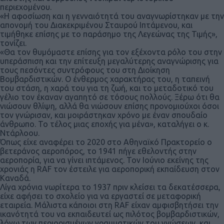
περιεχομένου.
«Η αφοσίωση και η γενναιότητά του αναγνωρίστηκαν με την
απονομή του Διακεκριμένου Σταυρού Ιπτάμενου, και
τιμήθηκε επίσης με το παράσημο της Λεγεώνας της Τιμής»,
τονίζει.
«Θα τον θυμόμαστε επίσης για τον εξέχοντα ρόλο του στην
υπεράσπιση και την επίτευξη μεγαλύτερης αναγνώρισης για
τους πεσόντες συντρόφους του στη Διοίκηση
Βομβαρδιστικών. Ο ένθερμος χαρακτήρας του, η ταπεινή
του στάση, η χαρά του για τη ζωή, και το μεταδοτικό του
γέλιο τον έκαναν αγαπητό σε τόσους πολλούς. Ξέρω ότι θα
νιώσουν θλίψη, αλλά θα νιώσουν επίσης προνομιούχοι όσοι
τον γνώρισαν, και μοιράστηκαν χρόνο με έναν σπουδαίο
άνθρωπο. Το τέλος μιας εποχής για μένα», καταλήγει ο κ.
Ντάρλοου.
Όπως είχε αναφέρει το 2020 στο Αθηναϊκό Πρακτορείο o
βετεράνος αεροπόρος, το 1941 πήγε εθελοντής στην
αεροπορία, για να γίνει ιπτάμενος. Τον Ιούνιο εκείνης της
χρονιάς η RAF τον έστειλε για αεροπορική εκπαίδευση στον
Καναδά.
Λίγα χρόνια νωρίτερα το 1937 πριν κλείσει τα δεκατέσσερα,
είχε αφήσει το σχολείο για να εργαστεί σε μεταφορική
εταιρεία. Μάλιστα κάποιοι στη RAF είχαν αμφισβητήσει την
ικανότητά του να εκπαιδευτεί ως πιλότος βομβαρδιστικών,
λόγω των περιορισμένων γραμματικών του γνώσεων, και