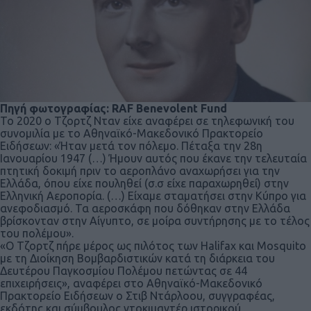
Πηγή φωτογραφίας: RAF Benevolent Fund
Το 2020 ο Τζορτζ Νταν είχε αναφέρει σε τηλεφωνική του
συνομιλία με το Αθηναϊκό-Μακεδονικό Πρακτορείο
Ειδήσεων: «Ήταν μετά τον πόλεμο. Πέταξα την 28η
Ιανουαρίου 1947 (…) Ήμουν αυτός που έκανε την τελευταία
πτητική δοκιμή πριν το αεροπλάνο αναχωρήσει για την
Ελλάδα, όπου είχε πουληθεί (σ.σ είχε παραχωρηθεί) στην
Ελληνική Αεροπορία. (…) Είχαμε σταματήσει στην Κύπρο για
ανεφοδιασμό. Τα αεροσκάφη που δόθηκαν στην Ελλάδα
βρίσκονταν στην Αίγυπτο, σε μοίρα συντήρησης με το τέλος
του πολέμου».
«Ο Τζορτζ πήρε μέρος ως πιλότος των Halifax και Mosquito
με τη Διοίκηση Βομβαρδιστικών κατά τη διάρκεια του
Δευτέρου Παγκοσμίου Πολέμου πετώντας σε 44
επιχειρήσεις», αναφέρει στο Αθηναϊκό-Μακεδονικό
Πρακτορείο Ειδήσεων ο Στιβ Ντάρλοου, συγγραφέας,
εκδότης και σύμβουλος ντοκιμαντέρ ιστορικού