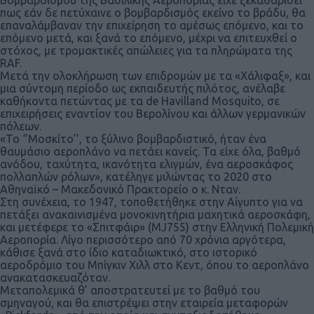
πως εάν δε πετύχαινε ο βομβαρδισμός εκείνο το βράδυ, θα
επαναλάμβαναν την επιχείρηση το αμέσως επόμενο, και το
επόμενο μετά, και ξανά το επόμενο, μέχρι να επιτευχθεί ο
στόχος, με τρομακτικές απώλειες για τα πληρώματα της
RAF.
Μετά την ολοκλήρωση των επιδρομών με τα «Χάλιφαξ», και
μια σύντομη περίοδο ως εκπαιδευτής πιλότος, ανέλαβε
καθήκοντα πετώντας με τα de Havilland Mosquito, σε
επιχειρήσεις εναντίον του Βερολίνου και άλλων γερμανικών
πόλεων.
«Το ‘’Μοσκίτο’’, το ξύλινο βομβαρδιστικό, ήταν ένα
θαυμάσιο αεροπλάνο να πετάει κανείς. Τα είχε όλα, βαθμό
ανόδου, ταχύτητα, ικανότητα ελιγμών, ένα αεροσκάφος
πολλαπλών ρόλων», κατέληγε μιλώντας το 2020 στο
Αθηναϊκό – Μακεδονικό Πρακτορείο ο κ. Νταν.
Στη συνέχεια, το 1947, τοποθετήθηκε στην Αίγυπτο για να
πετάξει ανακαινισμένα μονοκινητήρια μαχητικά αεροσκάφη,
και μετέφερε το «Σπιτφάιρ» (MJ755) στην Ελληνική Πολεμική
Αεροπορία. Λίγο περισσότερο από 70 χρόνια αργότερα,
κάθισε ξανά στο ίδιο καταδιωκτικό, στο ιστορικό
αεροδρόμιο του Μπίγκιν Χιλλ στο Κεντ, όπου το αεροπλάνο
ανακατασκευαζόταν.
Μεταπολεμικά θ’ αποστρατευτεί με το βαθμό του
σμηναγού, και θα επιστρέψει στην εταιρεία μεταφορών