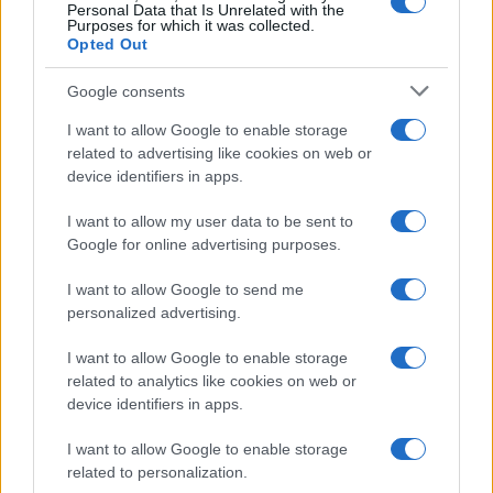
photographix
(@photographix)
Personal Data that Is Unrelated with the
Purposes for which it was collected.
Noble Member
Opted Out
#726238
3 Μαΐου 2026 13:28
Google consents
Μπράβο στο ΑΠΕΜΠΕ. Eξαιρετικο ότι ήταν διακεκριμένος στην
αεροπορική Κοινότητα και υπάρχει αυτή η σύνδεση με το
I want to allow Google to enable storage
πανέμορφο MJ755. In memoriam….
related to advertising like cookies on web or
device identifiers in apps.
Reply
13
I want to allow my user data to be sent to
Google for online advertising purposes.
Aris
(@aris)
Active Member
I want to allow Google to send me
#726276
3 Μαΐου 2026 18:06
personalized advertising.
Clear Skies Captain…
I want to allow Google to enable storage
Reply
8
related to analytics like cookies on web or
device identifiers in apps.
Andreas
(@andreas)
I want to allow Google to enable storage
Active Member
related to personalization.
#726292
3 Μαΐου 2026 22:02