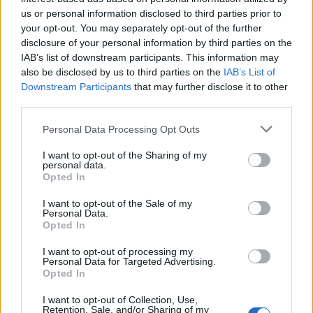
us or personal information disclosed to third parties prior to
your opt-out. You may separately opt-out of the further
disclosure of your personal information by third parties on the
IAB’s list of downstream participants. This information may
also be disclosed by us to third parties on the
IAB’s List of
Downstream Participants
that may further disclose it to other
third parties.
Please note that this website/app uses one or more Google
Personal Data Processing Opt Outs
services and may gather and store information including but
not limited to your visit or usage behaviour. You may click to
I want to opt-out of the Sharing of my
personal data.
grant or deny consent to Google and its third-party tags to
Login
Opted In
use your data for below specified purposes in below Google
consent section.
I want to opt-out of the Sale of my
Please login to comment
Personal Data.
Opted In
3
COMMENTS
I want to opt-out of processing my
Personal Data for Targeted Advertising.
Oldest
Opted In
I want to opt-out of Collection, Use,
Retention, Sale, and/or Sharing of my