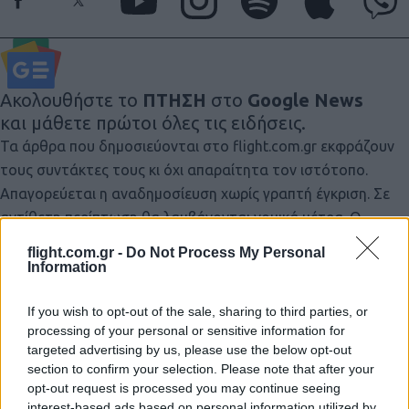
Ακολουθήστε το
ΠΤΗΣΗ
στο
Google News
και μάθετε πρώτοι όλες τις ειδήσεις.
Τα άρθρα που δημοσιεύονται στο flight.com.gr εκφράζουν
τους συντάκτες τους κι όχι απαραίτητα τον ιστότοπο.
Απαγορεύεται η αναδημοσίευση χωρίς γραπτή έγκριση. Σε
αντίθετη περίπτωση θα λαμβάνονται νομικά μέτρα. Ο
ιστότοπος διατηρεί το δικαίωμα ελέγχου των σχολίων, τα
flight.com.gr -
Do Not Process My Personal
οποία εκφράζουν μόνο το συγγραφέα τους.
Information
If you wish to opt-out of the sale, sharing to third parties, or
processing of your personal or sensitive information for
targeted advertising by us, please use the below opt-out
section to confirm your selection. Please note that after your
opt-out request is processed you may continue seeing
interest-based ads based on personal information utilized by