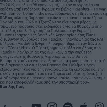
«Pickfords», από την οποία και συνταξιοδοτήθηκε.
Το 2019, σε ηλικία 98 χρονών μαζί με τον συγγραφέα και
εκδότη Στιβ Ντάρλοου έγραψε το βιβλίο «Resolute – To war
with Bomber Command», αναφερόμενος στη θητεία του στη
RAF ως πιλότος βομβαρδιστικών στα χρόνια του πολέμου.
Τον Μάιο του 2025 ο Τζορτζ Νταν είχε πάρει μέρος ως
τιμώμενο πρόσωπο στις εκδηλώσεις για τα 80 χρόνια από
το τέλος του Β’ Παγκοσμίου Πολέμου στην Ευρώπη.
Η υποπτέραρχος της Βασιλικής Αεροπορίας Κρις Έλιοτ,
διευθύνων σύμβουλος του Ταμείου Φιλανθρωπίας της RAF,
δήλωσε: «Με βαθιά θλίψη πληροφορηθήκαμε τον θάνατο
του Τζορτζ Νταν. Ο Τζορτζ σήμαινε πολλά για όλους στο
Ταμείο Φιλανθρωπίας της RAF, και για την ευρύτερη
οικογένεια της Βασιλικής Αεροπορίας. Ενώ θα τον
θυμόμαστε πάντα για την αξιοσημείωτη υπηρεσία του κατά
τη διάρκεια του Δευτέρου Παγκοσμίου Πολέμου, ήταν
εξίσου αγαπητός για τη γενναιοδωρία, τη ζεστασιά και την
ακλόνητη αφοσίωσή του στο Ταμείο επί τόσα χρόνια. (…)
Αισθανόμαστε απίστευτα προνομιούχοι που τον γνωρίσαμε
και που επωφεληθήκαμε από την υποστήριξή του».
Βασίλης Πιας