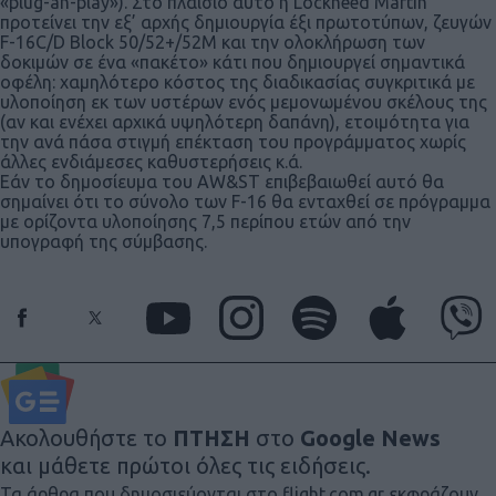
«plug-an-play»). Στο πλαίσιο αυτό η Lockheed Martin
προτείνει την εξ’ αρχής δημιουργία έξι πρωτοτύπων, ζευγών
F-16C/D Block 50/52+/52M και την ολοκλήρωση των
δοκιμών σε ένα «πακέτο» κάτι που δημιουργεί σημαντικά
οφέλη: χαμηλότερο κόστος της διαδικασίας συγκριτικά με
υλοποίηση εκ των υστέρων ενός μεμονωμένου σκέλους της
(αν και ενέχει αρχικά υψηλότερη δαπάνη), ετοιμότητα για
την ανά πάσα στιγμή επέκταση του προγράμματος χωρίς
άλλες ενδιάμεσες καθυστερήσεις κ.ά.
Εάν το δημοσίευμα του AW&ST επιβεβαιωθεί αυτό θα
σημαίνει ότι το σύνολο των F-16 θα ενταχθεί σε πρόγραμμα
με ορίζοντα υλοποίησης 7,5 περίπου ετών από την
υπογραφή της σύμβασης.
Ακολουθήστε το
ΠΤΗΣΗ
στο
Google News
και μάθετε πρώτοι όλες τις ειδήσεις.
Τα άρθρα που δημοσιεύονται στο flight.com.gr εκφράζουν