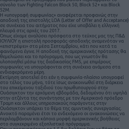
σύνολο των Fighting Falcon Block 50, Block 52+ και Block
52M.
Η «υπογραφή συμφωνίας» αναφέρεται προφανώς στην
αποδοχή της επιστολής LOA (Letter of Offer and Acceptance)
σε συνέχεια του αιτήματος που είχε υποβάλει η ελληνική
πλευρά στις αρχές του 2017.
Όπως είχαμε αναλύσει πρόσφατα στο τεύχος μας της Π&Δ
ΙΟΥΛΙΟΥ η επιστολή προσφοράς-αποδοχής αναμενόταν να
«επιστρέψει» στα μέσα Σεπτεμβρίου, κάτι που κατά τα
φαινόμενα έγινε. Η αποδοχή της αμερικανικής πρότασης θα
θεμελιώσει και το πρόγραμμα, που ως γνωστόν θα
υλοποιηθεί μέσω της διαδικασίας FMS, με επιμέρους
συμφωνίες να υπογράφονται στη συνέχεια ανάμεσα στα
ενδιαφερόμενα μέρη.
Εκτίμηση αποτελεί ότι εάν η συμφωνία-πλαίσιο υπογραφεί
στο τέλος του μήνα, τότε ίσως ανακοινωθεί στη διάρκεια
του επικείμενου ταξιδιού του πρωθυπουργού στην
Ουάσιγκτον την ερχόμενη εβδομάδα, δεδομένου ότι υψηλά
στην ατζέντα της συνάντησης με τον Αμερικανό πρόεδρο
Τραμπ και άλλους υπηρεσιακούς παράγοντες στην
Ουάσιγκτον υπάρχει το θέμα της αμυντικής συνεργασίας.
Ανοικτό παραμένει έτσι το ενδεχόμενο οι ανακοινώσεις να
περιλαμβάνουν και κάποια μορφή αμερικανικής βοήθειας
στο συγκεκριμένο εξοπλιστικό πρόγραμμα.
Όπως προαναφέραμε το 1,5 δις δολάρια (και με βάση τα