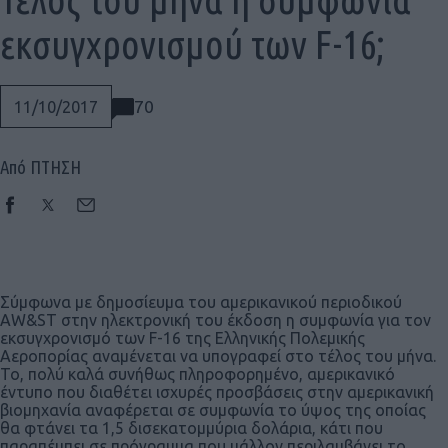
εκσυγχρονισμού των F-16;
70
11/10/2017
Από ΠΤΗΣΗ
Σύμφωνα με δημοσίευμα του αμερικανικού περιοδικού
AW&ST στην ηλεκτρονική του έκδοση η συμφωνία για τον
εκσυγχρονισμό των F-16 της Ελληνικής Πολεμικής
Αεροπορίας αναμένεται να υπογραφεί στο τέλος του μήνα.
Το, πολύ καλά συνήθως πληροφορημένο, αμερικανικό
έντυπο που διαθέτει ισχυρές προσβάσεις στην αμερικανική
Social
βιομηχανία αναφέρεται σε συμφωνία το ύψος της οποίας
θα φτάνει τα 1,5 δισεκατομμύρια δολάρια, κάτι που
παραπέμπει σε πρόγραμμα που μάλλον περιλαμβάνει το