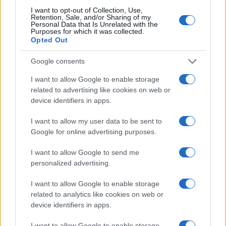
I want to opt-out of Collection, Use,
Retention, Sale, and/or Sharing of my
Personal Data that Is Unrelated with the
Purposes for which it was collected.
Πλωτά data center με ενέργεια από τα
Opted Out
κύματα – το AI ανοίγεται στον ωκεανό
Google consents
19:40
I want to allow Google to enable storage
related to advertising like cookies on web or
device identifiers in apps.
Οι Ρωσικές απώλειες στην Ουκρανία
I want to allow my user data to be sent to
μπορεί να φθάνουν το μισό
Google for online advertising purposes.
εκατομμύριο νεκρούς
I want to allow Google to send me
personalized advertising.
18:41
I want to allow Google to enable storage
related to analytics like cookies on web or
device identifiers in apps.
ΣΑΝ ΣΗΜΕΡΑ – 8 Αυγούστου 2000: Η
ανέλκυση του CSS Hunley, ενός
I want to allow Google to enable storage