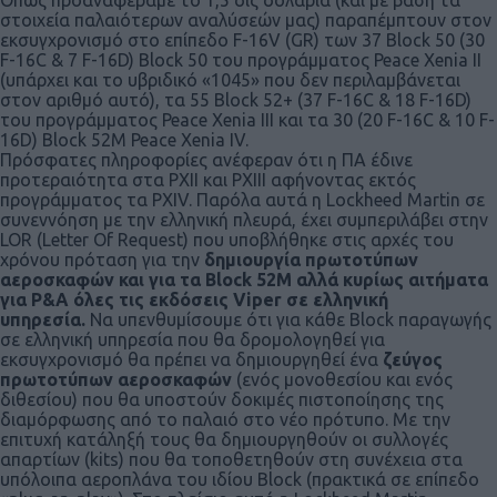
στοιχεία παλαιότερων αναλύσεών μας) παραπέμπτουν στον
εκσυγχρονισμό στο επίπεδο F-16V (GR) των 37 Block 50 (30
F-16C & 7 F-16D) Block 50 του προγράμματος Peace Xenia II
(υπάρχει και το υβριδικό «1045» που δεν περιλαμβάνεται
στον αριθμό αυτό), τα 55 Block 52+ (37 F-16C & 18 F-16D)
του προγράμματος Peace Xenia IIΙ και τα 30 (20 F-16C & 10 F-
16D) Block 52M Peace Xenia IV.
Πρόσφατες πληροφορίες ανέφεραν ότι η ΠΑ έδινε
προτεραιότητα στα PXII και PXIII αφήνοντας εκτός
προγράμματος τα PXIV. Παρόλα αυτά η Lockheed Martin σε
συνεννόηση με την ελληνική πλευρά, έχει συμπεριλάβει στην
LOR (Letter Of Request) που υποβλήθηκε στις αρχές του
χρόνου πρόταση για την
δημιουργία πρωτοτύπων
αεροσκαφών και για τα
Block
52
M αλλά κυρίως αιτήματα
για P&A όλες τις εκδόσεις Viper σε ελληνική
υπηρεσία.
Να υπενθυμίσουμε ότι για κάθε Block παραγωγής
σε ελληνική υπηρεσία που θα δρομολογηθεί για
εκσυγχρονισμό θα πρέπει να δημιουργηθεί ένα
ζεύγος
πρωτοτύπων αεροσκαφών
(ενός μονοθεσίου και ενός
διθεσίου) που θα υποστούν δοκιμές πιστοποίησης της
διαμόρφωσης από το παλαιό στο νέο πρότυπο. Με την
επιτυχή κατάληξή τους θα δημιουργηθούν οι συλλογές
απαρτίων (kits) που θα τοποθετηθούν στη συνέχεια στα
υπόλοιπα αεροπλάνα του ιδίου Block (πρακτικά σε επίπεδο