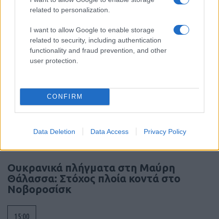
υποβρύχιου θρύλου
related to personalization.
I want to allow Google to enable storage
18:01
related to security, including authentication
functionality and fraud prevention, and other
user protection.
ΗΠΑ: Νέες κυρώσεις στην Κούβα για
εισαγωγές όπλων και στρατιωτική
συνεργασία με Ρωσία και Κίνα
CONFIRM
15:20
Data Deletion
Data Access
Privacy Policy
Ουκρανικά πλήγματα στη Μαύρη
Θάλασσα: Στόχος πλοία κοντά στο
Νοβοροσίσκ
15:00