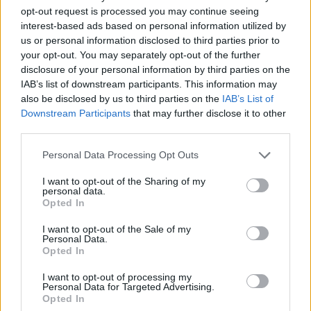
opt-out request is processed you may continue seeing
interest-based ads based on personal information utilized by
us or personal information disclosed to third parties prior to
your opt-out. You may separately opt-out of the further
disclosure of your personal information by third parties on the
IAB’s list of downstream participants. This information may
also be disclosed by us to third parties on the
IAB’s List of
Downstream Participants
that may further disclose it to other
third parties.
Ροή Ειδήσεων
Please note that this website/app uses one or more Google
Personal Data Processing Opt Outs
services and may gather and store information including but
not limited to your visit or usage behaviour. You may click to
I want to opt-out of the Sharing of my
personal data.
grant or deny consent to Google and its third-party tags to
Opted In
use your data for below specified purposes in below Google
consent section.
McDonnell F3H Demon: Το βαρύ
I want to opt-out of the Sale of my
Personal Data.
ναυτικό μαχητικό της πρώτης εποχής
Opted In
των πυραύλων
I want to opt-out of processing my
Personal Data for Targeted Advertising.
19:40
Opted In