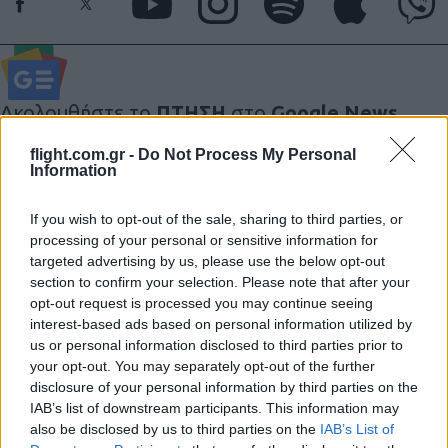
Ακολουθήστε το
ΠΤΗΣΗ
στο
Google News
και μάθετε πρώτοι όλες τις ειδήσεις.
flight.com.gr -
Do Not Process My Personal
Τα άρθρα που δημοσιεύονται στο flight.com.gr εκφράζουν
Information
τους συντάκτες τους κι όχι απαραίτητα τον ιστότοπο.
Απαγορεύεται η αναδημοσίευση χωρίς γραπτή έγκριση. Σε
If you wish to opt-out of the sale, sharing to third parties, or
processing of your personal or sensitive information for
αντίθετη περίπτωση θα λαμβάνονται νομικά μέτρα. Ο
targeted advertising by us, please use the below opt-out
ιστότοπος διατηρεί το δικαίωμα ελέγχου των σχολίων, τα
section to confirm your selection. Please note that after your
οποία εκφράζουν μόνο το συγγραφέα τους.
opt-out request is processed you may continue seeing
interest-based ads based on personal information utilized by
us or personal information disclosed to third parties prior to
your opt-out. You may separately opt-out of the further
disclosure of your personal information by third parties on the
IAB’s list of downstream participants. This information may
also be disclosed by us to third parties on the
IAB’s List of