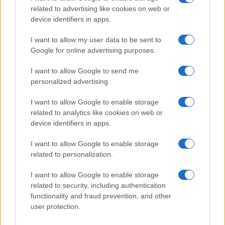
karpat
(@karpat)
Member
related to advertising like cookies on web or
#733432
10 Ιουνίου 2026 20:17
device identifiers in apps.
Πρέπει να εργαστούμε για την ελληνοτουρκική φιλία.
I want to allow my user data to be sent to
Google for online advertising purposes.
Reply
0
View Replies
(2)
I want to allow Google to send me
personalized advertising.
billy
(@billy)
Noble Member
#733443
I want to allow Google to enable storage
10 Ιουνίου 2026 20:57
related to analytics like cookies on web or
Το ΕΛΚΑΚ λοιπόν έκλεισε δυο χρόνια .
device identifiers in apps.
Ποιά είναι ακριβώς τα απτά του αποτελέσματα ?
I want to allow Google to enable storage
Reply
1
View Replies
(1)
related to personalization.
I want to allow Google to enable storage
related to security, including authentication
functionality and fraud prevention, and other
user protection.