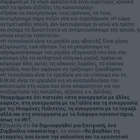
σύμφωνα με το νόμο χρειάζονται είναι ευρύτερες χρονικά
από το χρόνο εξέλιξης της καινοτομίας».
«Πρέπει να συντμήσουμε τους χρόνους, να τους
συντμήσουμε πάρα πολύ» είπε και συμπλήρωσε: «Η χώρα
αντιμετωπίζει απειλή. Δεν λειτουργούμε εν κενώ και πρέπει
να έχουμε τη δυνατότητα να αντιμετωπίσουμε την απειλή, η
οποία κινείται ταχύτατα».
«Η τεχνολογία είναι το μεγάλο μας αβαντάζ. Είναι μέγας
εξομοιωτής των πάντων. Για να μπορέσουμε να
χρησιμοποιήσουμε τον μεγάλο εξομοιωτή που έχει σαν
καύσιμη ύλη τα εκπληκτικά ελληνικά μυαλά, πρέπει να
κόψουμε όλες αυτές τις κόκκινες λωρίδες, τα κόκκινα
εμπόδια, που δεν αφήνουν να τρέξουμε» ξεκαθάρισε.
«Η τεχνολογία είναι το εργαλείο για να χτίσουμε και το
ΕΛΚΑΚ είναι το εργαλείο για να κινητροδοτήσει την
καινοτομία στη χώρα που είναι απαραίτητη» για την
ανεξαρτησία της πατρίδας, εξήγησε ο κ. Δένδιας.
Υπογράμμισε ότι πιστεύει «στη συνεργασία με άλλες
χώρες», στη συνεργασία με τη Γαλλία και τη συνεργασία
με τις Ηνωμένες Πολιτείες, τη συνεργασία με το Ισραήλ
αλλά και στη συνεργασία με τα διάφορα πανεπιστήμια,
όπως το ΜΙΤ.
Εξήγγειλε ότι θ
α δημιουργηθεί μια Επιτροπή, ένα
Συμβούλιο «mentoring
», το οποίο «
θα βοηθάει τις
εταιρείες που έχουν την καλοσύνη και τα ερευνητικά