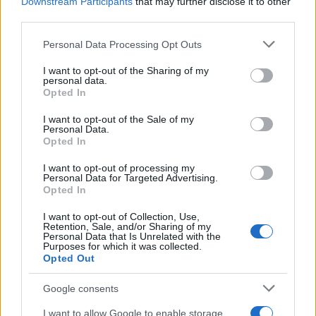
Downstream Participants
that may further disclose it to other
third parties.
Please note that this website/app uses one or more Google
Personal Data Processing Opt Outs
services and may gather and store information including but
not limited to your visit or usage behaviour. You may click to
I want to opt-out of the Sharing of my
personal data.
grant or deny consent to Google and its third-party tags to
Opted In
use your data for below specified purposes in below Google
consent section.
I want to opt-out of the Sale of my
Personal Data.
Opted In
I want to opt-out of processing my
Login
Personal Data for Targeted Advertising.
Opted In
Please login to comment
I want to opt-out of Collection, Use,
Retention, Sale, and/or Sharing of my
Personal Data that Is Unrelated with the
Purposes for which it was collected.
5
COMMENTS
Opted Out
Oldest
Google consents
I want to allow Google to enable storage