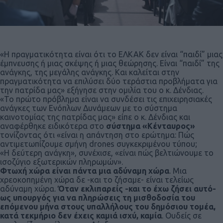
«Η πραγματικότητα είναι ότι το ΕΛΚΑΚ δεν είναι “παιδί” μιας
έμπνευσης ή μιας σκέψης ή μιας θεώρησης. Είναι “παιδί” της
ανάγκης, της μεγάλης ανάγκης. Και καλείται στην
πραγματικότητα να επιλύσει δύο τεράστια προβλήματα για
την πατρίδα μας» εξήγησε στην ομιλία του ο κ. Δένδιας.
«Το πρώτο πρόβλημα είναι να συνδέσει τις επιχειρησιακές
ανάγκες των Ενόπλων Δυνάμεων με το σύστημα
καινοτομίας της πατρίδας μας» είπε ο κ. Δένδιας και
αναφέρθηκε ειδικότερα στο
σύστημα «Κένταυρος»
τονίζοντας ότι «είναι η απάντηση στο ερώτημα: Πώς
αντιμετωπίζουμε σμήνη drones συγκεκριμένου τύπου;
«Η δεύτερη ανάγκη», συνέχισε, «είναι πώς βελτιώνουμε το
ισοζύγιο εξωτερικών πληρωμών».
Φτωχή χώρα είναι πάντα μια αδύναμη χώρα
. Μια
χρεοκοπημένη χώρα δε -και το ζήσαμε- είναι τελείως
αδύναμη χώρα.
Όταν εκλιπαρείς -και το έχω ζήσει αυτό-
ως υπουργός για να πληρώσεις τη μισθοδοσία του
επόμενου μήνα στους υπαλλήλους του δημόσιου τομέα,
κατά τεκμήριο δεν έχεις καμιά ισχύ, καμία
. Ουδείς σε