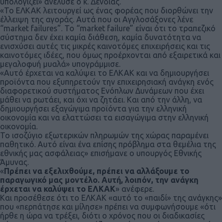
υπολογίζει» ανέλυσε ο κ. Δένδιας.
«Το ΕΛΚΑΚ λειτουργεί ως ένας φορέας που διορθώνει την
έλλειψη της αγοράς. Αυτά που οι Αγγλοσάξονες λένε
“market failures”. Το “market failure” είναι ότι το τραπεζικό
σύστημα δεν έχει καμία διάθεση, καμία δυνατότητα να
ενισχύσει αυτές τις μικρές καινοτόμες επιχειρήσεις και τις
καινοτόμες ιδέες, που όμως προέρχονται από εξαιρετικά και
μεγαλοφυή μυαλά» υπογράμμισε.
«Αυτό έρχεται να καλύψει το ΕΛΚΑΚ και να δημιουργήσει
προϊόντα που εξυπηρετούν την επιχειρησιακή ανάγκη ενός
διαφορετικού συστήματος Ενόπλων Δυνάμεων που έχει
μάθει να ρωτάει, και όχι να ζητάει. Και από την άλλη, να
δημιουργήσει εξαγώγιμα προϊόντα για την ελληνική
οικονομία και να ελαττώσει τα εισαγώγιμα στην ελληνική
οικονομία.
Το ισοζύγιο εξωτερικών πληρωμών της χώρας παραμένει
παθητικό. Αυτό είναι ένα επίσης πρόβλημα στα θεμέλια της
εθνικής μας ασφάλειας» επισήμανε ο υπουργός Εθνικής
Άμυνας.
«
Πρέπει να εξελιχθούμε, πρέπει να αλλάξουμε το
παραγωγικό μας μοντέλο. Αυτή, λοιπόν, την ανάγκη
έρχεται να καλύψει το ΕΛΚΑΚ
» ανέφερε.
Και προσέθεσε ότι το ΕΛΚΑΚ «αυτό το «παιδί» της ανάγκης»
που «περπάτησε και μίλησε» πρέπει να συμφωνήσουμε «ότι
ήρθε η ώρα να τρέξει, διότι ο χρόνος που οι διαδικασίες