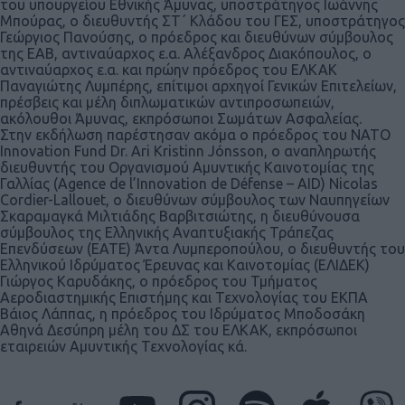
του υπουργείου Εθνικής Άμυνας, υποστράτηγος Ιωάννης
Μπούρας, ο διευθυντής ΣΤ΄ Κλάδου του ΓΕΣ, υποστράτηγος
Γεώργιος Πανούσης, ο πρόεδρος και διευθύνων σύμβουλος
της ΕΑΒ, αντιναύαρχος ε.α. Αλέξανδρος Διακόπουλος, ο
αντιναύαρχος ε.α. και πρώην πρόεδρος του ΕΛΚΑΚ
Παναγιώτης Λυμπέρης, επίτιμοι αρχηγοί Γενικών Επιτελείων,
πρέσβεις και μέλη διπλωματικών αντιπροσωπειών,
ακόλουθοι Άμυνας, εκπρόσωποι Σωμάτων Ασφαλείας.
Στην εκδήλωση παρέστησαν ακόμα ο πρόεδρος του NATO
Innovation Fund Dr. Ari Kristinn Jónsson, ο αναπληρωτής
διευθυντής του Οργανισμού Αμυντικής Καινοτομίας της
Γαλλίας (Agence de l’Innovation de Défense – AID) Nicolas
Cordier-Lallouet, ο διευθύνων σύμβουλος των Ναυπηγείων
Σκαραμαγκά Μιλτιάδης Βαρβιτσιώτης, η διευθύνουσα
σύμβουλος της Ελληνικής Αναπτυξιακής Τράπεζας
Επενδύσεων (ΕΑΤΕ) Άντα Λυμπεροπούλου, ο διευθυντής του
Ελληνικού Ιδρύματος Έρευνας και Καινοτομίας (ΕΛΙΔΕΚ)
Γιώργος Καρυδάκης, ο πρόεδρος του Τμήματος
Αεροδιαστημικής Επιστήμης και Τεχνολογίας του ΕΚΠΑ
Βάιος Λάππας, η πρόεδρος του Ιδρύματος Μποδοσάκη
Αθηνά Δεσύπρη μέλη του ΔΣ του ΕΛΚΑΚ, εκπρόσωποι
εταιρειών Αμυντικής Τεχνολογίας κά.