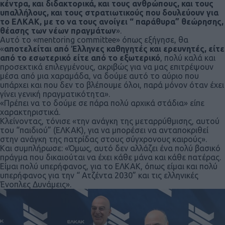
κέντρα, και διδακτορικά, και τους ανθρώπους, και τους
υπαλλήλους, και τους στρατιωτικούς που δουλεύουν για
το ΕΛΚΑΚ, με το να τους ανοίγει “ παράθυρα” θεώρησης,
θέασης των νέων πραγμάτων
».
Αυτό το «mentoring committee» όπως εξήγησε, θα
«
αποτελείται από Έλληνες καθηγητές και ερευνητές, είτε
από το εσωτερικό είτε από το εξωτερικό
, πολύ καλά και
προσεκτικά επιλεγμένους, ακριβώς για να μας επιτρέψουν
μέσα από μια χαραμάδα, να δούμε αυτό το αύριο που
υπάρχει και που δεν το βλέπουμε όλοι, παρά μόνον όταν έχει
γίνει γενική πραγματικότητα».
«Πρέπει να το δούμε σε πάρα πολύ αρχικά στάδια» είπε
χαρακτηριστικά.
Κλείνοντας, τόνισε «την ανάγκη της μεταρρύθμισης, αυτού
του “παιδιού” (ΕΛΚΑΚ), για να μπορέσει να ανταποκριθεί
στην ανάγκη της πατρίδας στους σύγχρονους καιρούς».
Και συμπλήρωσε: «Όμως, αυτό δεν αλλάζει ένα πολύ βασικό
πράγμα που δικαιούται να έχει κάθε μάνα και κάθε πατέρας.
Είμαι πολύ υπερήφανος, για το ΕΛΚΑΚ, όπως είμαι και πολύ
υπερήφανος για την “ Ατζέντα 2030” και τις ελληνικές
Ένοπλες Δυνάμεις».