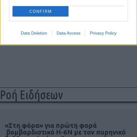
CONFIRM
Data Deletion
Data Access
Privacy Policy
Ροή Ειδήσεων
«Στη φόρα» για πρώτη φορά
βομβαρδιστικό H-6N με τον πυρηνικό