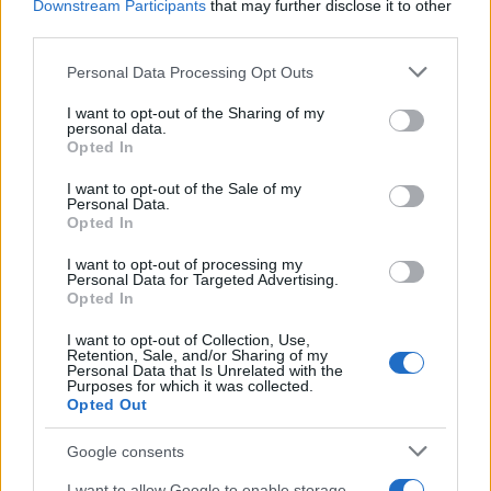
Downstream Participants
that may further disclose it to other
third parties.
Μη επανδρωμένα επιφανείας Magura
Please note that this website/app uses one or more Google
Personal Data Processing Opt Outs
εξαπέλυσαν drones κατά ρωσικών
services and may gather and store information including but
ραντάρ στην Κριμαία – βίντεο
not limited to your visit or usage behaviour. You may click to
I want to opt-out of the Sharing of my
personal data.
grant or deny consent to Google and its third-party tags to
Opted In
use your data for below specified purposes in below Google
20:20
consent section.
I want to opt-out of the Sale of my
Personal Data.
Opted In
ΣΑΝ ΣΗΜΕΡΑ – 26 Ιουλίου/7 Αυγούστου
I want to opt-out of processing my
Personal Data for Targeted Advertising.
1822: Μάχη των Δερβενακίων, ο
Opted In
Κολοκοτρώνης συντρίβει τον Δράμαλη
I want to opt-out of Collection, Use,
Retention, Sale, and/or Sharing of my
20:01
Personal Data that Is Unrelated with the
Purposes for which it was collected.
Opted Out
Google consents
H Saab πάει για διπλασιασμό της
παραγωγής των Gripen
I want to allow Google to enable storage