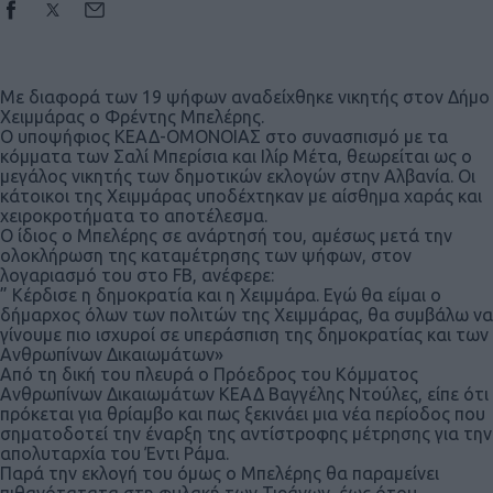
Με διαφορά των 19 ψήφων αναδείχθηκε νικητής στον Δήμο
Χειμμάρας ο Φρέντης Μπελέρης.
Ο υποψήφιος ΚΕΑΔ-ΟΜΟΝΟΙΑΣ στο συνασπισμό με τα
κόμματα των Σαλί Μπερίσια και Ιλίρ Μέτα, θεωρείται ως ο
μεγάλος νικητής των δημοτικών εκλογών στην Αλβανία. Οι
κάτοικοι της Χειμμάρας υποδέχτηκαν με αίσθημα χαράς και
χειροκροτήματα το αποτέλεσμα.
Ο ίδιος ο Μπελέρης σε ανάρτησή του, αμέσως μετά την
ολοκλήρωση της καταμέτρησης των ψήφων, στον
λογαριασμό του στο FB, ανέφερε:
” Κέρδισε η δημοκρατία και η Χειμμάρα. Εγώ θα είμαι ο
δήμαρχος όλων των πολιτών της Χειμμάρας, θα συμβάλω να
γίνουμε πιο ισχυροί σε υπεράσπιση της δημοκρατίας και των
Ανθρωπίνων Δικαιωμάτων»
Από τη δική του πλευρά ο Πρόεδρος του Κόμματος
Ανθρωπίνων Δικαιωμάτων ΚΕΑΔ Βαγγέλης Ντούλες, είπε ότι
πρόκεται για θρίαμβο και πως ξεκινάει μια νέα περίοδος που
σηματοδοτεί την έναρξη της αντίστροφης μέτρησης για την
απολυταρχία του Έντι Ράμα.
Παρά την εκλογή του όμως ο Μπελέρης θα παραμείνει
πιθανότατατα στη φυλακή των Τιράνων, έως ότου