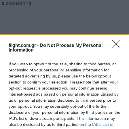
0
COMMENTS
flight.com.gr -
Do Not Process My Personal
Information
Ροή Ειδήσεων
If you wish to opt-out of the sale, sharing to third parties, or
processing of your personal or sensitive information for
targeted advertising by us, please use the below opt-out
section to confirm your selection. Please note that after your
opt-out request is processed you may continue seeing
ΑΝΑΛΥΣΗ: Η Ευρώπη χτίζει τον δικό
interest-based ads based on personal information utilized by
της πολυεπίπεδο «Θόλο» αεράμυνας – οι
us or personal information disclosed to third parties prior to
προκλήσεις για την Ελλάδα
your opt-out. You may separately opt-out of the further
disclosure of your personal information by third parties on the
IAB’s list of downstream participants. This information may
21:05
also be disclosed by us to third parties on the
IAB’s List of