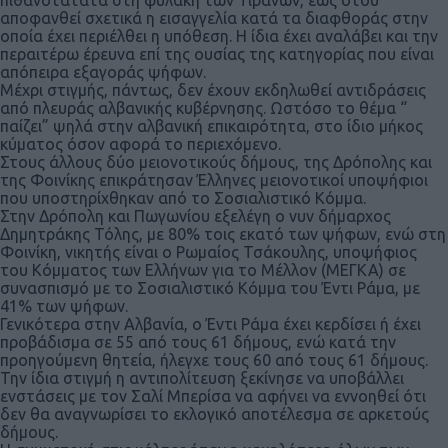
αποφανθεί σχετικά η εισαγγελία κατά τα διαφθοράς στην
οποία έχει περιέλθει η υπόθεση. Η ίδια έχει αναλάβει και την
περαιτέρω έρευνα επί της ουσίας της κατηγορίας που είναι
απόπειρα εξαγοράς ψήφων.
Μέχρι στιγμής, πάντως, δεν έχουν εκδηλωθεί αντιδράσεις
από πλευράς αλβανικής κυβέρνησης. Ωστόσο το θέμα “
παίζει” ψηλά στην αλβανική επικαιρότητα, στο ίδιο μήκος
κύματος όσον αφορά το περιεχόμενο.
Στους άλλους δύο μειονοτικούς δήμους, της Δρόπολης και
της Φοινίκης επικράτησαν Έλληνες μειονοτικοί υποψήφιοι
που υποστηρίχθηκαν από το Σοσιαλιστικό Κόμμα.
Στην Δρόπολη και Πωγωνίου εξελέγη ο νυν δήμαρχος
Δημητράκης Τόλης, με 80% τοις εκατό των ψήφων, ενώ στη
Φοινίκη, νικητής είναι ο Ρωμαίος Τσάκουλης, υποψήφιος
του Κόμματος των Ελλήνων για το Μέλλον (ΜΕΓΚΑ) σε
συνασπισμό με το Σοσιαλιστικό Κόμμα του Έντι Ράμα, με
41% των ψήφων.
Γενικότερα στην Αλβανία, ο Έντι Ράμα έχει κερδίσει ή έχει
προβάδισμα σε 55 από τους 61 δήμους, ενώ κατά την
προηγούμενη θητεία, ήλεγχε τους 60 από τους 61 δήμους.
Την ίδια στιγμή η αντιπολίτευση ξεκίνησε να υποβάλλει
ενστάσεις με τον Σαλί Μπερίσα να αφήνει να εννοηθεί ότι
δεν θα αναγνωρίσει το εκλογικό αποτέλεσμα σε αρκετούς
δήμους.