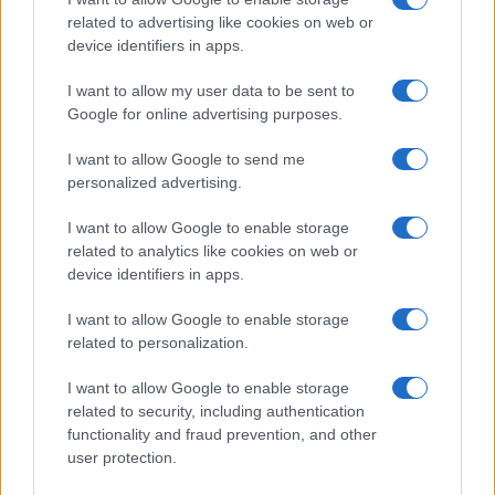
related to advertising like cookies on web or
device identifiers in apps.
19:20
I want to allow my user data to be sent to
Google for online advertising purposes.
ΕΞΕΛΙΞΗ: H Τουρκία στέλνει όλους τους
I want to allow Google to send me
εκτοξευτές της MLRS και τους
personalized advertising.
πυραύλους ATACMS στην Ουκρανία
I want to allow Google to enable storage
related to analytics like cookies on web or
19:05
device identifiers in apps.
I want to allow Google to enable storage
related to personalization.
Και η Lufthansa απορρίπτει τα πρώτα
Boeing 777-9 – Νέος πονοκέφαλος για
I want to allow Google to enable storage
την αμερικανική εταιρεία
related to security, including authentication
functionality and fraud prevention, and other
user protection.
18:40