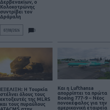
Δερβενακίων, ο
Κολοκοτρώνης
συντρίβει τον
Δράμαλη
3
07/08/2026
Και η Lufthansa
ΕΞΕΛΙΞΗ: H Τουρκία
απορρίπτει τα πρώτα
στέλνει όλους τους
Boeing 777-9 – Νέος
εκτοξευτές της MLRS
πονοκέφαλος για την
και τους πυραύλους
αμερικανική εταιρεία
ATACMS στην