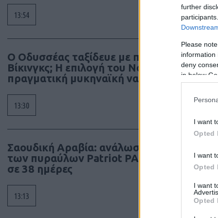
further disc
13:54
participants
Downstream 
Please note
information 
Ο Οδυσσέας ταξίδευε με πλοίο των
deny consent
Βίκινγκς; Η επιλογή του Νόλαν και η
in below Go
πραγματική μυκηναϊκή ναυπηγική
Persona
13:30
I want t
Opted 
Σαουδική Αραβία: ανάλωσε το 86%
I want t
των πυραύλων Patriot PAC-3 μέσα
σε 38 ημέρες
Opted 
I want 
Advertis
13:13
Opted 