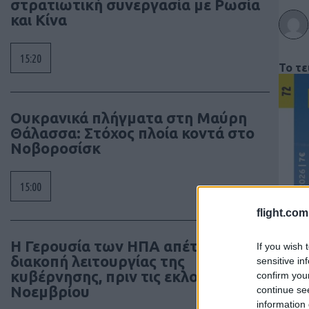
στρατιωτική συνεργασία με Ρωσία
και Κίνα
15:20
Το τ
Ουκρανικά πλήγματα στη Μαύρη
Θάλασσα: Στόχος πλοία κοντά στο
Νοβοροσίσκ
15:00
flight.com
Η Γερουσία των ΗΠΑ απέτρεψε
If you wish 
διακοπή λειτουργίας της
sensitive in
κυβέρνησης, πριν τις εκλογές
confirm you
Νοεμβρίου
continue se
information 