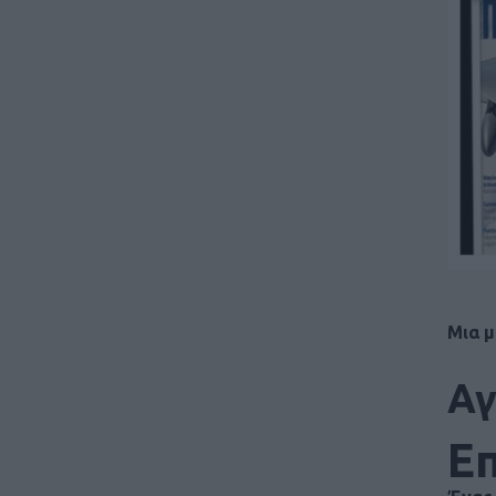
Μια μ
Αγ
Ε