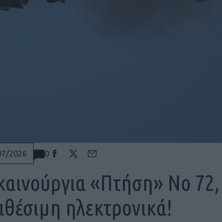
0
07/2026
καινούργια «Πτήση» Nο 72,
αθέσιμη ηλεκτρονικά!