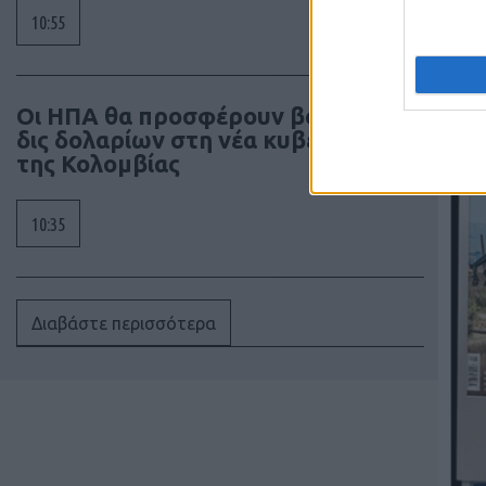
10:55
Οι ΗΠΑ θα προσφέρουν βοήθεια 1
δις δολαρίων στη νέα κυβέρνηση
της Κολομβίας
10:35
Διαβάστε περισσότερα