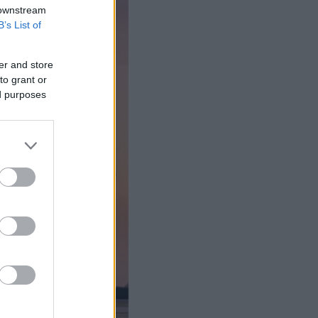
 downstream
B’s List of
er and store
to grant or
ed purposes