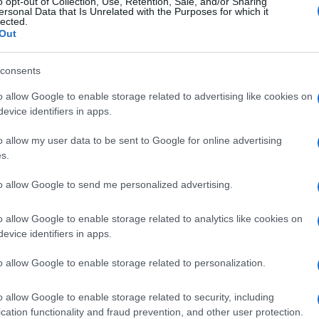
o opt-out of Collection, Use, Retention, Sale, and/or Sharing
ersonal Data that Is Unrelated with the Purposes for which it
lected.
Out
consents
o allow Google to enable storage related to advertising like cookies on
evice identifiers in apps.
Πτήση» 1.392 σελίδων – όλα τα τεύχη του 2025 ηλεκτρονι
o allow my user data to be sent to Google for online advertising
s.
to allow Google to send me personalized advertising.
o allow Google to enable storage related to analytics like cookies on
evice identifiers in apps.
o allow Google to enable storage related to personalization.
o allow Google to enable storage related to security, including
cation functionality and fraud prevention, and other user protection.