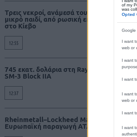
I want t
of my P
was col
Τρεις νεκροί, ανάμεσά τους ένα
Opted 
μικρό παιδί, από ρωσική επίθεση
στο Κίεβο
Google 
I want t
12:55
web or d
Μια «
I want t
purpose
745 εκατ. δολάρια στη Raytheon για
SM-3 Block IIA
I want 
12:37
I want t
web or d
I want t
Rheinmetall–Lockheed Martin:
Ευρωπαϊκή παραγωγή ATACMS
I want t
authenti