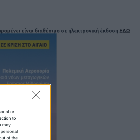
παραμένει είναι διαθέσιμο σε ηλεκτρονική έκδοση
ΕΔΩ
sonal or
ection to
ou may
 personal
out of the