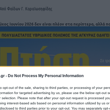
Από Φαίδων Γ. Καραϊωσηφίδης
εύχος
Ιουνίου
2026 δεν είναι πλέον στα περίπτερα, αλλά 
.gr -
Do Not Process My Personal Information
to opt-out of the sale, sharing to third parties, or processing of your per
formation for targeted advertising by us, please use the below opt-out s
r selection. Please note that after your opt-out request is processed y
eing interest-based ads based on personal information utilized by us or
disclosed to third parties prior to your opt-out. You may separately opt-