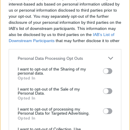
0
COMMENTS
interest-based ads based on personal information utilized by
us or personal information disclosed to third parties prior to
your opt-out. You may separately opt-out of the further
disclosure of your personal information by third parties on the
IAB’s list of downstream participants. This information may
also be disclosed by us to third parties on the
IAB’s List of
Downstream Participants
that may further disclose it to other
third parties.
Ροή Ειδήσεων
Please note that this website/app uses one or more Google
Personal Data Processing Opt Outs
services and may gather and store information including but
not limited to your visit or usage behaviour. You may click to
I want to opt-out of the Sharing of my
personal data.
grant or deny consent to Google and its third-party tags to
Opted In
use your data for below specified purposes in below Google
consent section.
ΣΑΝ ΣΗΜΕΡΑ – 6 Αυγούστου 1870:
I want to opt-out of the Sale of my
Personal Data.
Μάχες του Spicheren και του Wörth, ο
Opted In
γερμανικός στρατός διαλύει τους
Γάλλους
I want to opt-out of processing my
Personal Data for Targeted Advertising.
Opted In
20:01
I want to opt-out of Collection, Use,