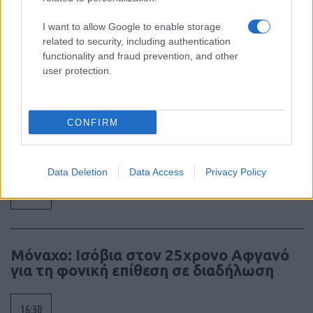
Μάχη του Oriskany, μια ήττα με
ινδιάνικο εμφύλιο
I want to allow Google to enable storage
related to security, including authentication
functionality and fraud prevention, and other
18:01
user protection.
“Τυφλό” το ιρλανδικό κυβερνητικό
CONFIRM
αεροσκάφος ή μια ακόμη ρήξη με το
Ισραήλ;
Data Deletion
Data Access
Privacy Policy
17:40
Μόναχο: Ισόβια στον 25χρονο Αφγανό
για τη φονική επίθεση σε διαδήλωση
16:30