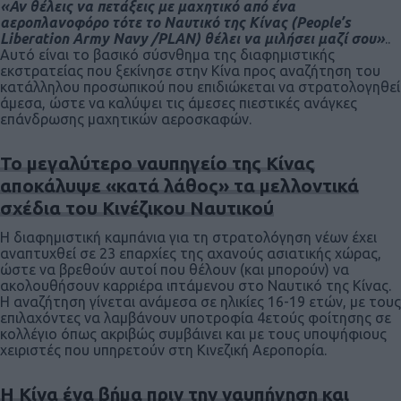
«Αν θέλεις να πετάξεις με μαχητικό από ένα
αεροπλανοφόρο τότε το Ναυτικό της Κίνας (
People
’
s
Liberation
Army
Navy
/
PLAN
) θέλει να μιλήσει μαζί σου»
..
Αυτό είναι το βασικό σύσνθημα της διαφημιστικής
εκστρατείας που ξεκίνησε στην Κίνα προς αναζήτηση του
κατάλληλου προσωπικού που επιδιώκεται να στρατολογηθεί
άμεσα, ώστε να καλύψει τις άμεσες πιεστικές ανάγκες
επάνδρωσης μαχητικών αεροσκαφών.
Το μεγαλύτερο ναυπηγείο της Κίνας
αποκάλυψε «κατά λάθος» τα μελλοντικά
σχέδια του Κινέζικου Ναυτικού
Η διαφημιστική καμπάνια για τη στρατολόγηση νέων έχει
αναπτυχθεί σε 23 επαρχίες της αχανούς ασιατικής χώρας,
ώστε να βρεθούν αυτοί που θέλουν (και μπορούν) να
ακολουθήσουν καρριέρα ιπτάμενου στο Ναυτικό της Κίνας.
Η αναζήτηση γίνεται ανάμεσα σε ηλικίες 16-19 ετών, με τους
επιλαχόντες να λαμβάνουν υποτροφία 4ετούς φοίτησης σε
κολλέγιο όπως ακριβώς συμβάινει και με τους υποψήφιους
χειριστές που υπηρετούν στη Κινεζική Αεροπορία.
H Κίνα ένα βήμα πριν την ναυπήγηση και