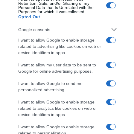
Retention, Sale, and/or Sharing of my
Personal Data that Is Unrelated with the
Purposes for which it was collected.
Opted Out
SNCASE SE.5000 Baroudeur: το γαλλικό
μαχητικό που… ξέχασε τους τροχούς
Google consents
προσγείωσης
I want to allow Google to enable storage
related to advertising like cookies on web or
19:40
device identifiers in apps.
I want to allow my user data to be sent to
Google for online advertising purposes.
Litening: Η Αμερικανική Αεροπορία
επενδύει σε ένα από τα πλέον
I want to allow Google to send me
διαδεδομένα ατρακτίδια στοχοποίησης
personalized advertising.
I want to allow Google to enable storage
19:20
related to analytics like cookies on web or
device identifiers in apps.
I want to allow Google to enable storage
ΣΑΝ ΣΗΜΕΡΑ – 6 Αυγούστου 1777:
related to personalization.