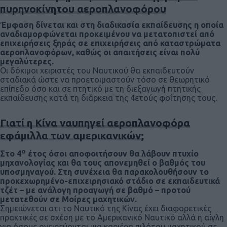
πυρηνοκίνητου αεροπλανοφόρου
Έμφαση δίνεται και στη διαδικασία εκπαίδευσης η οποία
αναδιαμορφώνεται προκειμένου να μετατοπιστεί από
επιχειρήσεις ξηράς σε επιχειρήσεις από καταστρώματα
αεροπλανοφόρων, καθώς οι απαιτήσεις είναι πολύ
μεγαλύτερες.
Οι δόκιμοι χειριστές του Ναυτικού θα εκπαιδευτούν
σταδιακά ώστε να προετοιμαστούν τόσο σε θεωρητικό
επίπεδο όσο και σε πτητικό με τη διεξαγωγή πτητικής
εκπαίδευσης κατά τη διάρκεια της 4ετούς φοίτησης τους.
Γιατί η Κίνα ναυπηγεί αεροπλανοφόρα
εφάμιλλα των αμερικανικών;
ο
Στο 4
έτος όσοι αποφοιτήσουν θα λάβουν πτυχίο
μηχανολογίας και θα τους απονεμηθεί ο βαθμός του
υποσμηναγού. Στη συνέχεια θα παρακολουθήσουν το
προκεχωρημένο-επιχειρησιακό στάδιο σε εκπαιδευτικά
τζέτ – με ανάλογη προαγωγή σε βαθμό – προτού
μετατεθούν σε Μοίρες μαχητικών.
Σημειώνεται οτι το Ναυτικό της Κίνας έχει διαφορετικές
πρακτικές σε σχέση με το Αμερικανικό Ναυτικό αλλά η αίγλη
για όσους ονειρεύονται μια καριέρα πιλότου μαχητικού σε