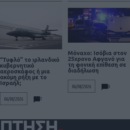
Μόναχο: Ισόβια στον
25χρονο Αφγανό για
“Τυφλό” το ιρλανδικό
τη φονική επίθεση σε
κυβερνητικό
διαδήλωση
αεροσκάφος ή μια
ακόμη ρήξη με το
Ισραήλ;
0
06/08/2026
1
06/08/2026