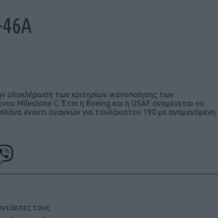
-46A
ην ολοκλήρωση των κριτηρίων ικανοποίησης των
υ Milestone C. Έτσι η Boeing και η USAF αναμένεται να
πλάνα έναντι αναγκών για τουλάχιστον 190 με αναμενόμενη
υντάκτες τους