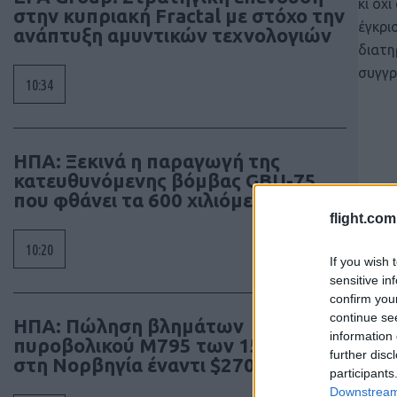
κι όχ
στην κυπριακή Fractal με στόχο την
έγκρι
ανάπτυξη αμυντικών τεχνολογιών
διατη
συγγρ
10:34
ΗΠΑ: Ξεκινά η παραγωγή της
κατευθυνόμενης βόμβας GBU-75
που φθάνει τα 600 χιλιόμετρα
flight.com
10:20
If you wish 
sensitive in
confirm you
continue se
ΗΠΑ: Πώληση βλημάτων
information 
πυροβολικού M795 των 155 χιλ.
further disc
στη Νορβηγία έναντι $270 εκατ.
participants
Downstream 