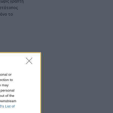
χωρίς γραπτή
ιστότοπος
μόνο το
sonal or
ection to
ou may
 personal
out of the
 downstream
B’s List of