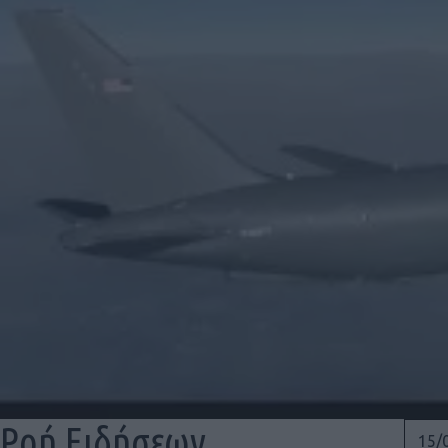
Ροή Ειδήσεων
15/