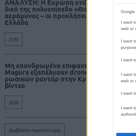
ΑΝΑΛΥΣΗ: Η Ευρώπη χτίζει τον
δικό της πολυεπίπεδο «Θόλο»
Google 
αεράμυνας – οι προκλήσεις για την
Ελλάδα
I want t
web or d
21:05
I want t
purpose
I want 
Μη επανδρωμένα επιφανείας
Magura εξαπέλυσαν drones κατά
I want t
ρωσικών ραντάρ στην Κριμαία –
web or d
βίντεο
I want t
20:20
I want t
authenti
Διαβάστε περισσότερα