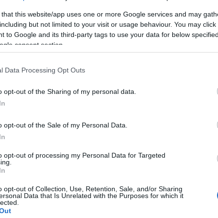
 that this website/app uses one or more Google services and may gath
Login
including but not limited to your visit or usage behaviour. You may click 
 to Google and its third-party tags to use your data for below specifi
Please login t
ogle consent section.
l Data Processing Opt Outs
0
COMMENTS
o opt-out of the Sharing of my personal data.
In
o opt-out of the Sale of my Personal Data.
In
to opt-out of processing my Personal Data for Targeted
ing.
In
o opt-out of Collection, Use, Retention, Sale, and/or Sharing
ersonal Data that Is Unrelated with the Purposes for which it
lected.
Out