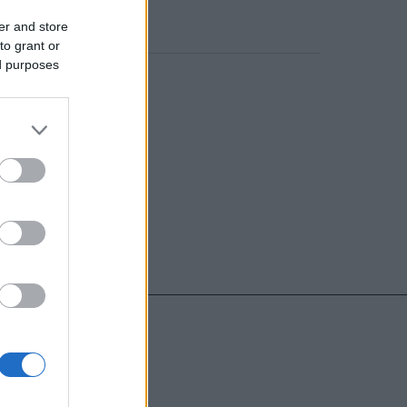
er and store
to grant or
ed purposes
o comment