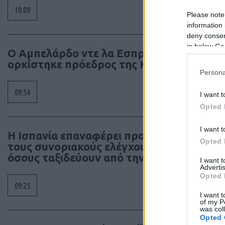
10:09
Please note
information 
deny consent
in below Go
Ο Αμπελάρδο ντε λα Εσπριέγια
ορκίστηκε πρόεδρος της Κολομβίας
Persona
09:54
I want t
Opted 
I want t
Η Ισπανία επαναφέρει προσωρινά
Opted 
τους συνοριακούς ελέγχους για
όσους ταξιδεύουν από την Ιταλία
I want 
Advertis
Opted 
09:25
I want t
of my P
was col
Opted 