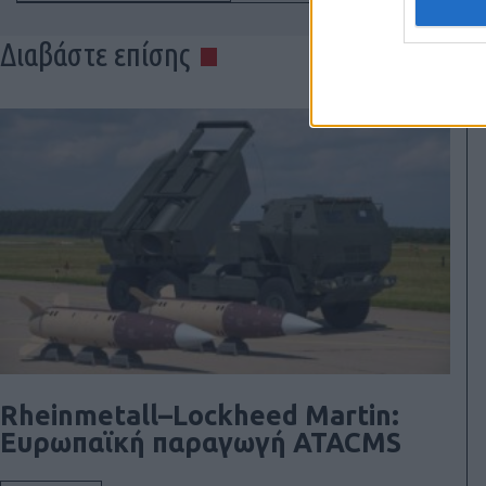
Διαβάστε επίσης
Rheinmetall–Lockheed Martin:
Ευρωπαϊκή παραγωγή ATACMS