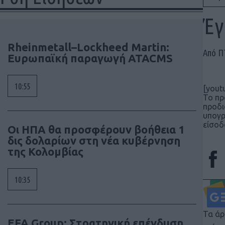
Έγ
Rheinmetall–Lockheed Martin:
Από 
Ευρωπαϊκή παραγωγή ATACMS
10:55
[yout
To πρ
προδι
υπογρ
είσοδ
Οι ΗΠΑ θα προσφέρουν βοήθεια 1
δις δολαρίων στη νέα κυβέρνηση
της Κολομβίας
10:35
Τα άρ
EFA Group: Στρατηγική επένδυση