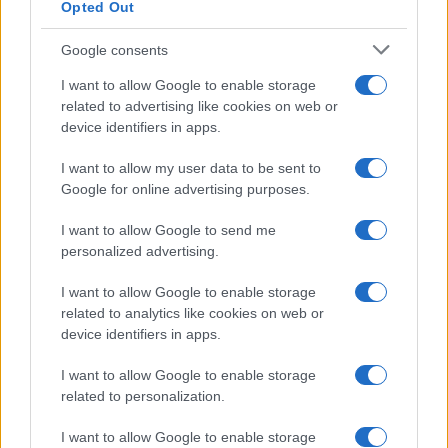
Άμυνα, ποιοι ωφελούνται – ποιοί μένουν
Opted Out
εκτός
Google consents
11:38
I want to allow Google to enable storage
related to advertising like cookies on web or
device identifiers in apps.
Το κομμάτι πύραυλου που προσέκρουσε
I want to allow my user data to be sent to
στη Σελήνη γίνεται χρυσή ευκαιρία
Google for online advertising purposes.
μελέτης για ειδικούς επιστήμονες
I want to allow Google to send me
personalized advertising.
10:48
I want to allow Google to enable storage
related to analytics like cookies on web or
device identifiers in apps.
Η Ινδία χτυπά την πόρτα μαχητού 6ης
γενιάς μέσω του διαδόχου FCAS
I want to allow Google to enable storage
related to personalization.
09:40
I want to allow Google to enable storage