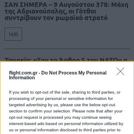
ΣΑΝ ΣΗΜΕΡΑ – 9 Αυγούστου 378: Μάχη
της Αδριανούπολης, οι Γότθοι
συντρίβουν τον ρωμαϊκό στρατό
14:05
Τουρκία: «Σαν το Άρθρο 5 του ΝΑΤΟ» η
αμυντική συμφωνία με Σ. Αραβία και
Πακιστάν – θα μπει και η Αίγυπτος;
flight.com.gr -
Do Not Process My Personal
Information
12:40
If you wish to opt-out of the sale, sharing to third parties, or
processing of your personal or sensitive information for
targeted advertising by us, please use the below opt-out
section to confirm your selection. Please note that after your
Η Ρωσία έπληξε τρία πλοία με
opt-out request is processed you may continue seeing
στρατιωτικό υλικό για την Ουκρανία
interest-based ads based on personal information utilized by
us or personal information disclosed to third parties prior to