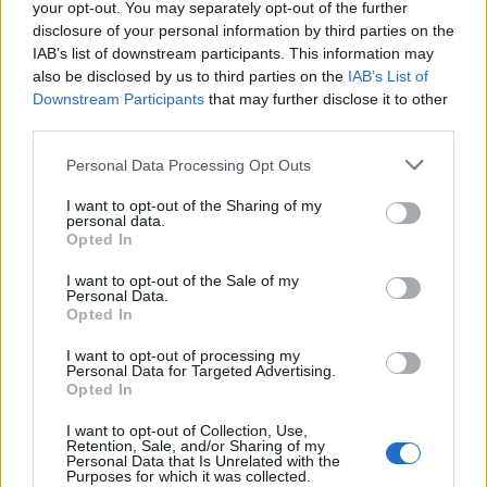
your opt-out. You may separately opt-out of the further
12:40
disclosure of your personal information by third parties on the
IAB’s list of downstream participants. This information may
also be disclosed by us to third parties on the
IAB’s List of
Downstream Participants
that may further disclose it to other
Quiz 759
third parties.
Please note that this website/app uses one or more Google
Personal Data Processing Opt Outs
12:30
services and may gather and store information including but
not limited to your visit or usage behaviour. You may click to
I want to opt-out of the Sharing of my
personal data.
grant or deny consent to Google and its third-party tags to
Opted In
use your data for below specified purposes in below Google
To Ιράν συζητά με το Ομάν για τα Στενά
consent section.
I want to opt-out of the Sale of my
του Ορμούζ αλλά παραμένει η απαίτηση
Personal Data.
για αμερικανικές παραχωρήσεις
Opted In
I want to opt-out of processing my
Personal Data for Targeted Advertising.
11:42
Opted In
I want to opt-out of Collection, Use,
Retention, Sale, and/or Sharing of my
Personal Data that Is Unrelated with the
Αναπτυξιακός νόμος: €150 εκατ. για την
Purposes for which it was collected.