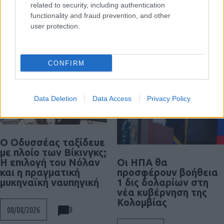
related to security, including authentication
functionality and fraud prevention, and other
user protection.
Διαβάστε περισσότερα
CONFIRM
Data Deletion
Data Access
Privacy Policy
Ο Οδυσσέας ταξίδευε
με πλοίο των Βίκινγκς;
Οι ΗΠΑ θα
Η επιλογή του Νόλαν
προσφέρουν βοήθεια
και η πραγματική
1 δις δολαρίων στη
μυκηναϊκή ναυπηγική
νέα κυβέρνηση της
Κολομβίας
8
08/08/2026