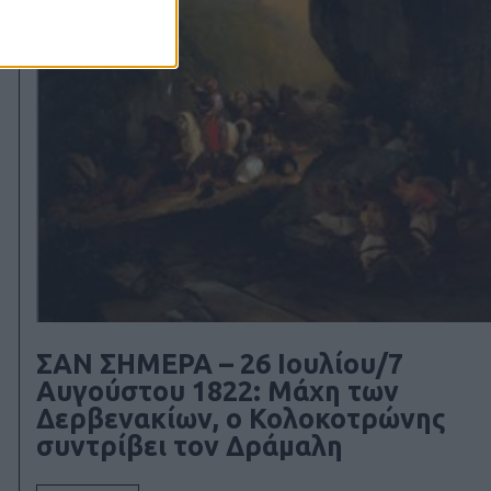
ΣΑΝ ΣΗΜΕΡΑ – 26 Ιουλίου/7
Αυγούστου 1822: Μάχη των
Δερβενακίων, ο Κολοκοτρώνης
συντρίβει τον Δράμαλη