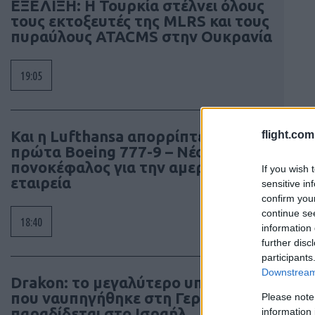
ΕΞΕΛΙΞΗ: H Τουρκία στέλνει όλους
τους εκτοξευτές της MLRS και τους
πυραύλους ATACMS στην Ουκρανία
19:05
Και η Lufthansa απορρίπτει τα
flight.com
πρώτα Boeing 777-9 – Νέος
πονοκέφαλος για την αμερικανική
If you wish 
εταιρεία
sensitive in
confirm you
continue se
18:40
information 
further disc
participants
Downstream 
Drakon: το μεγαλύτερο υποβρύχιο
που ναυπηγήθηκε στη Γερμανία
Please note
παραδίδεται στο Ισραήλ
information 