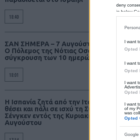
deny consent
in below Go
18:40
Persona
I want t
ΣΑΝ ΣΗΜΕΡΑ – 7 Αυγούστου 2008:
Opted 
Ο Πόλεμος της Νότιας Οσσετίας, η
σύγκρουση των 10 ημερών
I want t
Opted 
18:01
I want 
Advertis
Opted 
Η Ισπανία ζητά από την Ιταλία να
I want t
θέσει και πάλι σε ισχύ τη Συμφωνία
of my P
was col
Σένγκεν εντός της Κυριακής, 9
Opted 
Αυγούστου
Google 
17:34