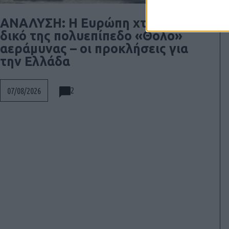
ΑΝΑΛΥΣΗ: Η Ευρώπη χτίζει τον
δικό της πολυεπίπεδο «Θόλο»
αεράμυνας – οι προκλήσεις για
την Ελλάδα
2
07/08/2026