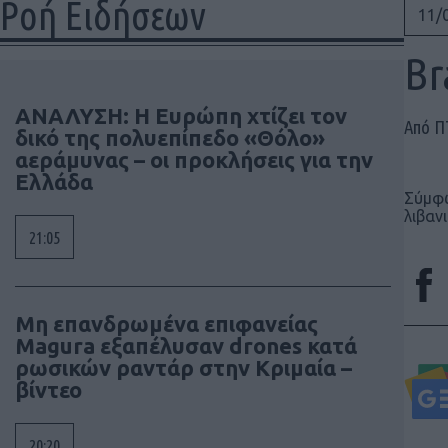
Ροή Ειδήσεων
11/
Br
ΑΝΑΛΥΣΗ: Η Ευρώπη χτίζει τον
Από 
δικό της πολυεπίπεδο «Θόλο»
αεράμυνας – οι προκλήσεις για την
Ελλάδα
Σύμφω
λιβαν
21:05
Μη επανδρωμένα επιφανείας
Magura εξαπέλυσαν drones κατά
ρωσικών ραντάρ στην Κριμαία –
βίντεο
20:20