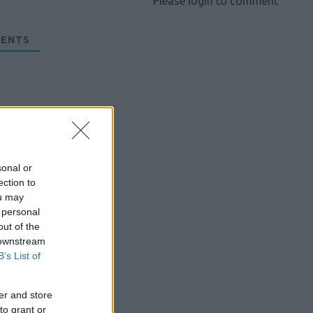
Please login to comment
ENTS
sonal or
ection to
ou may
 personal
out of the
 downstream
B’s List of
er and store
to grant or