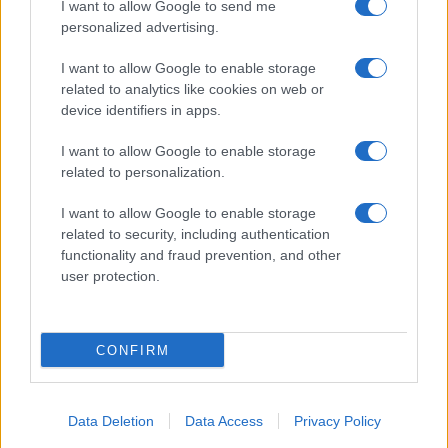
απέναντι στην αμυντική συμφωνία
I want to allow Google to send me
Σαουδικής Αραβίας-Τουρκίας-Πακιστάν;
personalized advertising.
I want to allow Google to enable storage
07:40
related to analytics like cookies on web or
device identifiers in apps.
I want to allow Google to enable storage
Το Ισραήλ «απορρίπτει» το σχέδιο των
related to personalization.
ΗΠΑ που αποδέχτηκε η Χαμάς
I want to allow Google to enable storage
related to security, including authentication
07:19
functionality and fraud prevention, and other
user protection.
Δύο άγνωστα drones πάνω από
γερμανική βάση υποστήριξης Patriot
CONFIRM
20:20
Data Deletion
Data Access
Privacy Policy