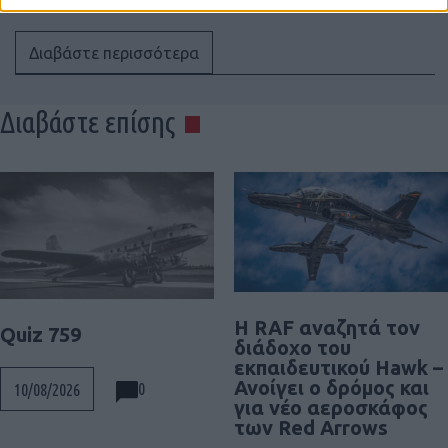
Διαβάστε περισσότερα
Διαβάστε επίσης
Η RAF αναζητά τον
Quiz 759
διάδοχο του
εκπαιδευτικού Hawk –
Ανοίγει ο δρόμος και
0
10/08/2026
για νέο αεροσκάφος
των Red Arrows