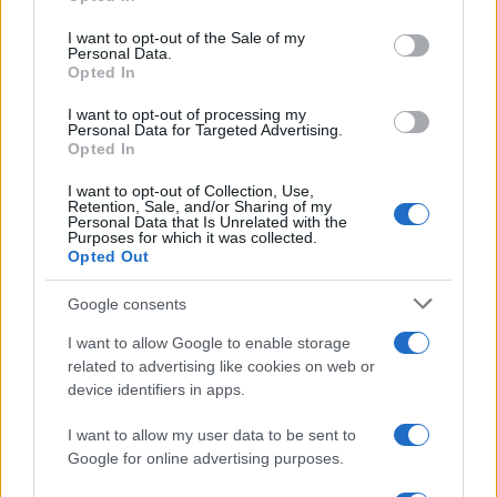
use your data for below specified purposes in below Google
consent section.
I want to opt-out of the Sale of my
Personal Data.
Opted In
ΑΠΟΚΛΕΙΣΤΙΚΟ: Πόσα τεθωρακισμένα
Stryker μπορεί να παραχωρηθούν στον
I want to opt-out of processing my
Personal Data for Targeted Advertising.
Ελληνικό Στρατό και με τι κόστη
Opted In
I want to opt-out of Collection, Use,
10:01
Retention, Sale, and/or Sharing of my
Personal Data that Is Unrelated with the
Purposes for which it was collected.
Opted Out
Αλλαγή στην ηγεσία του ανώτατου
Google consents
οργάνου ασφαλείας του Ιράν
I want to allow Google to enable storage
related to advertising like cookies on web or
07:50
device identifiers in apps.
I want to allow my user data to be sent to
Google for online advertising purposes.
Που βρίσκεται η ελληνική στρατηγική