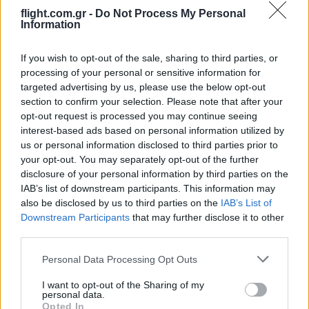
και για νέο αεροσκάφος των Red Arrows
flight.com.gr -
Do Not Process My Personal
Information
11:59
If you wish to opt-out of the sale, sharing to third parties, or
processing of your personal or sensitive information for
targeted advertising by us, please use the below opt-out
section to confirm your selection. Please note that after your
Ρωσία: Δίχτυα καλύπτουν υποβρύχια
opt-out request is processed you may continue seeing
Borei στην Καμτσάτκα – 7.000
interest-based ads based on personal information utilized by
χιλιόμετρα μακριά από την Ουκρανία
us or personal information disclosed to third parties prior to
your opt-out. You may separately opt-out of the further
disclosure of your personal information by third parties on the
11:40
IAB’s list of downstream participants. This information may
also be disclosed by us to third parties on the
IAB’s List of
Downstream Participants
that may further disclose it to other
third parties.
Αναχαιτίσεις πολιτικών αεροσκαφών
κοντά σε γήπεδο γκολφ του προέδρου
Please note that this website/app uses one or more Google
Personal Data Processing Opt Outs
των ΗΠΑ Τραμπ
services and may gather and store information including but
not limited to your visit or usage behaviour. You may click to
I want to opt-out of the Sharing of my
personal data.
grant or deny consent to Google and its third-party tags to
10:25
Opted In