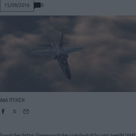
0
15/09/2016
Από ΠΤΗΣΗ
Social
[youtube=https://www.youtube.com/watch?v=amiJwedNJYM]