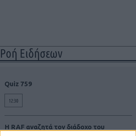
Ροή Ειδήσεων
Quiz 759
12:30
Η RAF αναζητά τον διάδοχο του
εκπαιδευτικού Hawk – Ανοίγει ο δρόμος