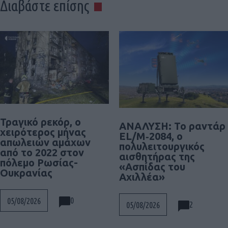
Διαβάστε επίσης
Τραγικό ρεκόρ, ο
ΑΝΑΛΥΣΗ: To ραντάρ
χειρότερος μήνας
EL/M‑2084, ο
απωλειών αμάχων
πολυλειτουργικός
από το 2022 στον
αισθητήρας της
πόλεμο Ρωσίας-
«Ασπίδας του
Ουκρανίας
Αχιλλέα»
0
05/08/2026
2
05/08/2026