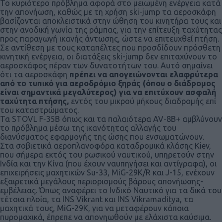
Το κυριότερο πρόβλημα αφορά στο μειωμένη ενέργεια κατά
την απονήωση, καθώς με τη χρήση ski-jump τα αεροσκάφη
βασίζονται αποκλειστικά στην ώθηση του κινητήρα τους και
στην ανοδική γωνία της ράμπας, για την επίτευξη ταχύτητας
προς παραγωγή ικανής άντωσης, ώστε να επιτευχθεί πτήση.
Σε αντίθεση με τους καταπέλτες που προσδίδουν πρόσθετη
κινητική ενέργεια, οι διατάξεις ski-jump δεν επιταχύνουν το
αεροσκάφος πέραν των δυνατοτήτων του. Αυτό σημαίνει
ότι τα αεροσκάφη
πρέπει να απογειώνονται ελαφρύτερα
από το τυπικό για αεροδρόμιο ξηράς (όπου ο διάδρομος
είναι σημαντικά μεγαλύτερος) για να επιτύχουν ασφαλή
ταχύτητα πτήσης,
εντός του μικρού μήκους διαδρομής επί
του καταστρώματος.
Τα STOVL F-35B όπως και τα παλαιότερα AV-8B+ αμβλύνουν
το πρόβλημα μέσω της ικανότητας αλλαγής του
διανύσματος εφαρμογής της ώσης που ενσωματώνουν.
Στα σοβιετικά αεροπλανοφόρα καταδρομικά κλάσης Kiev,
που σήμερα εκτός του ρωσικού ναυτικού, υπηρετούν στην
Ινδία και την Κίνα (που έχουν ναυπηγήσει και αντίγραφα), οι
επιχειρήσεις μαχητικών Su-33, MiG-29K/R και J-15, ενέχουν
εξαιρετικά μεγάλους περιορισμούς βάρους απονήωσης-
εμβέλειας. Όπως αναφέρει το Ινδικό Ναυτικό για τα δικά του
τέτοια πλοία, τα INS Vikrant και INS Vikramaditya, τα
μαχητικά τους, MiG-29K, για να μεταφέρουν κάποια
πυρομαχικά, έπρεπε να απονηωθούν με ελάχιστα καύσιμα.