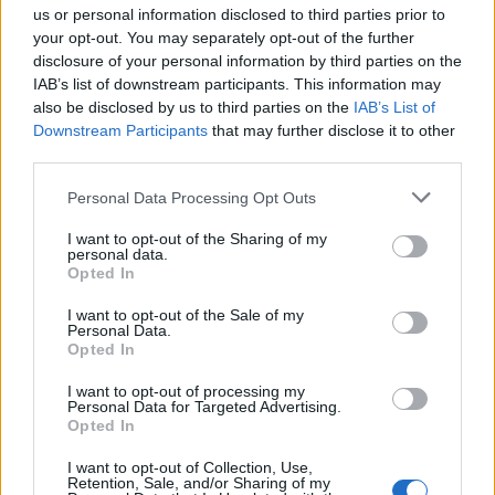
us or personal information disclosed to third parties prior to
your opt-out. You may separately opt-out of the further
disclosure of your personal information by third parties on the
Lakedaemon
(@lakedaemon)
Noble Member
IAB’s list of downstream participants. This information may
also be disclosed by us to third parties on the
IAB’s List of
#688683
5 Σεπτεμβρίου 2025 13:50
Downstream Participants
that may further disclose it to other
third parties.
Ευχαριστούμε για το άρθρο και τις πολύ σημαντικές
επιχειρησιακές επισημάνσεις.
Please note that this website/app uses one or more Google
Personal Data Processing Opt Outs
services and may gather and store information including but
Ένα παλαιό άρθρο μου για τα Ski Jumps με λίγη βοήθεια από τον
not limited to your visit or usage behaviour. You may click to
I want to opt-out of the Sharing of my
Willie Coyote:
personal data.
grant or deny consent to Google and its third-party tags to
Opted In
https://www.quora.com/How-does-the-shape-of-a-ski-jump-
use your data for below specified purposes in below Google
on-an-aircraft-carrier-help-takeoff/answer/Miltos-Antoniades
consent section.
I want to opt-out of the Sale of my
Personal Data.
Reply
6
View Replies
(1)
Opted In
I want to opt-out of processing my
Personal Data for Targeted Advertising.
NeaPolis
(@neapolis)
Opted In
Member
#688697
5 Σεπτεμβρίου 2025 15:06
I want to opt-out of Collection, Use,
Retention, Sale, and/or Sharing of my
Αντε ρε , γελαστε παλι , λοιδορηστε τους απεναντι και μετα φατε