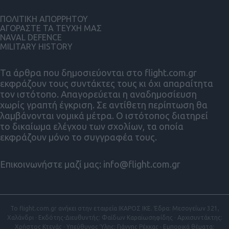
ΠΟΛΙΤΙΚΗ ΑΠΟΡΡΗΤΟΥ
ΑΓΟΡΑΣΤΕ ΤΑ ΤΕΥΧΗ ΜΑΣ
NAVAL DEFENCE
MILITARY HISTORY
Τα άρθρα που δημοσιεύονται στο flight.com.gr
εκφράζουν τους συντάκτες τους κι όχι απαραίτητα
τον ιστότοπο. Απαγορεύεται η αναδημοσίευση
χωρίς γραπτή έγκριση. Σε αντίθετη περίπτωση θα
λαμβάνονται νομικά μέτρα. Ο ιστότοπος διατηρεί
το δικαίωμα ελέγχου των σχολίων, τα οποία
εκφράζουν μόνο το συγγραφέα τους.
Επικοινωνήστε μαζί μας:
info@flight.com.gr
Το flight.com.gr ανήκει στην εταιρεία ΙΚΑΡΟΣ ΙΚΕ. Έδρα: Μεσογείων 321,
Χαλάνδρι · Εκδότης-Διευθυντής: Φαίδων Καραϊωσηφίδης · Αρχισυντάκτης:
Χρήστος Κτενάς · Υπεύθυνος Ύλης: Γιάννης Ρέκκας · Εμπορικά θέματα: