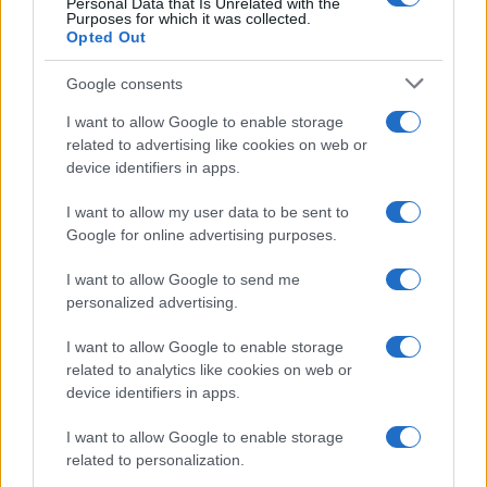
Personal Data that Is Unrelated with the
και κανα μπεργκερ και ξαπλωστε στον καναπε , τα καλυτερα
Purposes for which it was collected.
Opted Out
ερχονται . . .
Google consents
Reply
0
I want to allow Google to enable storage
related to advertising like cookies on web or
device identifiers in apps.
korkun
(@korkun)
#688719
5 Σεπτεμβρίου 2025 17:48
I want to allow my user data to be sent to
Σήμερα, το TB-3, αύριο το UAV Kızılelma, το μαχητικό
Google for online advertising purposes.
αεροσκάφος Hürjet και τέλος, το Kaan και το αεροπλανοφόρο.
Αυτά θα είναι στη σειρά. Τι θα γίνει, λοιπόν, για την υπεράσπιση
I want to allow Google to send me
personalized advertising.
της Κρήτης; Η Ανατολική Μεσόγειος θα γίνει μια τουρκική λίμνη.
Οι Τούρκοι θα εισβάλουν βαθιά στην Ευρώπη. Σύντομα θα
I want to allow Google to enable storage
έρθουν οι παραδόσεις των αρμάτων μάχης Altay. Δεν έχουμε καν
related to analytics like cookies on web or
μετρήσει ακόμα το δικινητήριο Kızılelma.
device identifiers in apps.
Reply
0
View Replies
(3)
I want to allow Google to enable storage
related to personalization.