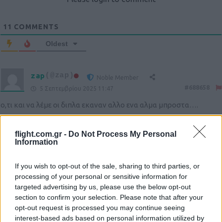
11
COMMENTS
Oldest
zap
(@zap)
Noble Member
#688658
5 Σεπτεμβρίου 2025 11:47
ο,τι και να λέμε οι διπλα εκαναν αλλο ενα αλμα μπροστα….
Reply
7
flight.com.gr -
Do Not Process My Personal
Information
A.T.F
(@a-t-f)
Active Member
If you wish to opt-out of the sale, sharing to third parties, or
#688663
5 Σεπτεμβρίου 2025 12:01
processing of your personal or sensitive information for
targeted advertising by us, please use the below opt-out
Rampage και το κάνει σουρωτήρι από το κατάστρωμα μέχρι τα
section to confirm your selection. Please note that after your
ύφαλα
opt-out request is processed you may continue seeing
Reply
0
interest-based ads based on personal information utilized by
View Replies
(2)