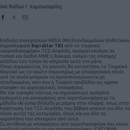
Από Φαίδων Γ. Καραϊωσηφίδης
Επίδειξη επιχειρήσεων ΜΕΕΑ (Μη Επανδρωμένων Επιθετικών
Αεροσκαφών)
Bayraktar
TB
3
από το τουρκικό
«αεροπλανοφόρο» TCG Anadolu, πραγματοποίησε σε
τοπικά και διεθνή ΜΜΕ η Άγκυρα, ενόψει της επίσημης
εισόδου του τύπου σε υπηρεσία αυτό τον μήνα.
Όπως σημειώνεται, το γεγονός θα καταστήσει το Τουρκικό
Ναυτικό ως το πρώτο παγκοσμίως με επιχειρησιακό πλοίο
από το οποίο μπορούν να προσαπονηώνονται μη
επανδρωμένα, κάτι που η Τουρκία προβάλλει ως «game
changer» σε αεροναυτικές επιχειρήσεις.
Με την ευκαιρία πάντως να σημειώσουμε ορισμένα
πράγματα για επιχειρήσεις από αεροπλανοφόρα με τη
μέθοδο ski-jump (δηλαδή με ράμπα στην πλώρη), όπως στην
περίπτωση του TCG Anadolu, που βέβαια ισχύουν για όλα τα
πλοία αυτής της κατηγορίας, όπως και για όλα τα
αεροπλάνα που επιχειρούν από αυτά.
Σε αντίθεση με επιχειρήσεις από αεροπλανοφόρα που έχουν
υποδομή καταπελτών για προσαπονηώσεις (CATOBAR,