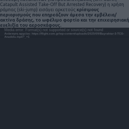
Catapult Assisted Take-Off But Arrested Recovery) η χρήση
ράμπας (ski-jump) εισάγει αρκετούς
κρίσιμους
περιορισμούς που επηρεάζουν άμεσα την εμβέλεια/
ακτίνα δράσης, το ωφέλιμο φορτίο και την επιχειρησιακή
ευελιξία του αεροσκάφους.
Πρόγραμμα
Media error: Format(s) not supported or source(s) not found
Ανάκτηση αρχείου: https://flight.com.gr/wp-content/uploads/2025/09/Bayraktar-3-TCG-
Αναπαραγωγής
Anadolu.mp4?_=1
Βίντεο