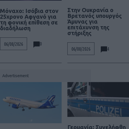
Στην Ουκρανία ο
Μόναχο: Ισόβια στον
Βρετανός υπουργός
25χρονο Αφγανό για
Άμυνας για
τη φονική επίθεση σε
επιτάχυνση της
διαδήλωση
στήριξης
0
06/08/2026
4
06/08/2026
Γερμανία: Συνελήφθη