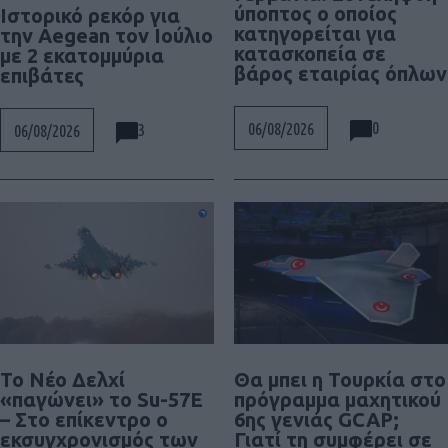
ύποπτος ο οποίος
Ιστορικό ρεκόρ για
κατηγορείται για
την Aegean τον Ιούλιο
κατασκοπεία σε
με 2 εκατομμύρια
βάρος εταιρίας όπλων
επιβάτες
0
06/08/2026
3
06/08/2026
Το Νέο Δελχί
Θα μπει η Τουρκία στο
«παγώνει» το Su-57E
πρόγραμμα μαχητικού
– Στο επίκεντρο ο
6ης γενιάς GCAP;
εκσυγχρονισμός των
Γιατί τη συμφέρει σε