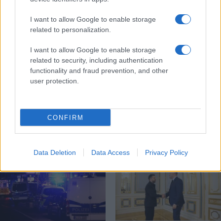
I want to allow Google to enable storage
related to personalization.
Γερμανία: Συνελήφθη ύποπτος ο οποίος
I want to allow Google to enable storage
κατηγορείται για κατασκοπεία σε βάρος
related to security, including authentication
εταιρίας όπλων
functionality and fraud prevention, and other
user protection.
14:00
CONFIRM
Διαβάστε περισσότερα
Data Deletion
Data Access
Privacy Policy