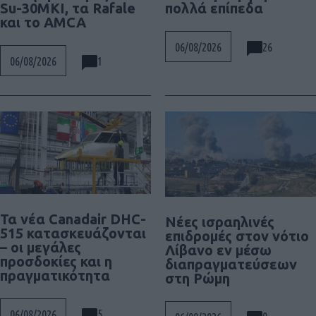
Su-30MKI, τα Rafale
πολλά επίπεδα
και το AMCA
26
06/08/2026
1
06/08/2026
Τα νέα Canadair DHC-
Νέες ισραηλινές
515 κατασκευάζονται
επιδρομές στον νότιο
– οι μεγάλες
Λίβανο εν μέσω
προσδοκίες και η
διαπραγματεύσεων
πραγματικότητα
στη Ρώμη
5
06/08/2026