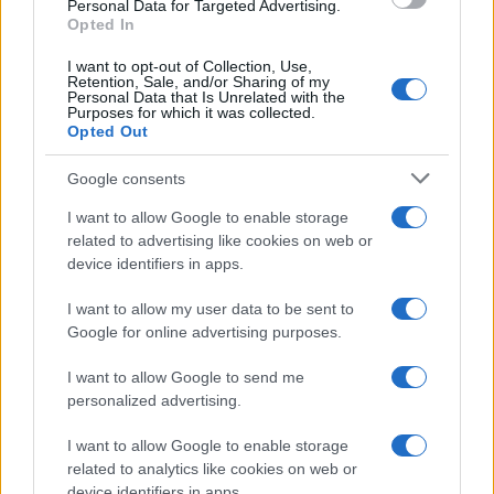
Personal Data for Targeted Advertising.
Opted In
Μόναχο: Ισόβια στον 25χρονο Αφγανό
για τη φονική επίθεση σε διαδήλωση
I want to opt-out of Collection, Use,
Retention, Sale, and/or Sharing of my
Personal Data that Is Unrelated with the
Purposes for which it was collected.
16:30
Opted Out
Google consents
I want to allow Google to enable storage
Στην Ουκρανία ο Βρετανός υπουργός
related to advertising like cookies on web or
Άμυνας για επιτάχυνση της στήριξης
device identifiers in apps.
I want to allow my user data to be sent to
15:40
Google for online advertising purposes.
I want to allow Google to send me
personalized advertising.
Ιστορικό ρεκόρ για την Aegean τον
Ιούλιο με 2 εκατομμύρια επιβάτες
I want to allow Google to enable storage
related to analytics like cookies on web or
device identifiers in apps.
14:20