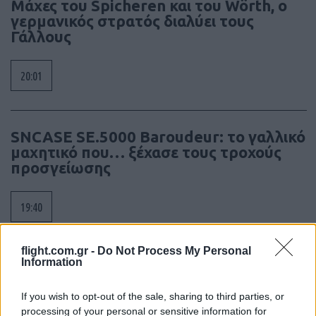
Μάχες του Spicheren και του Wörth, ο
γερμανικός στρατός διαλύει τους
Γάλλους
20:01
SNCASE SE.5000 Baroudeur: το γαλλικό
μαχητικό που… ξέχασε τους τροχούς
προσγείωσης
19:40
flight.com.gr -
Do Not Process My Personal
Information
Litening: Η Αμερικανική Αεροπορία
επενδύει σε ένα από τα πλέον
διαδεδομένα ατρακτίδια στοχοποίησης
If you wish to opt-out of the sale, sharing to third parties, or
processing of your personal or sensitive information for