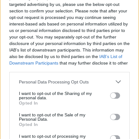
targeted advertising by us, please use the below opt-out
19:20
section to confirm your selection. Please note that after your
opt-out request is processed you may continue seeing
interest-based ads based on personal information utilized by
us or personal information disclosed to third parties prior to
ΣΑΝ ΣΗΜΕΡΑ – 6 Αυγούστου 1777:
your opt-out. You may separately opt-out of the further
Μάχη του Oriskany, μια ήττα με
disclosure of your personal information by third parties on the
ινδιάνικο εμφύλιο
IAB’s list of downstream participants. This information may
also be disclosed by us to third parties on the
IAB’s List of
Downstream Participants
that may further disclose it to other
18:01
third parties.
Please note that this website/app uses one or more Google
Personal Data Processing Opt Outs
services and may gather and store information including but
“Τυφλό” το ιρλανδικό κυβερνητικό
not limited to your visit or usage behaviour. You may click to
I want to opt-out of the Sharing of my
personal data.
αεροσκάφος ή μια ακόμη ρήξη με το
grant or deny consent to Google and its third-party tags to
Opted In
use your data for below specified purposes in below Google
Ισραήλ;
consent section.
I want to opt-out of the Sale of my
Personal Data.
Opted In
17:40
I want to opt-out of processing my