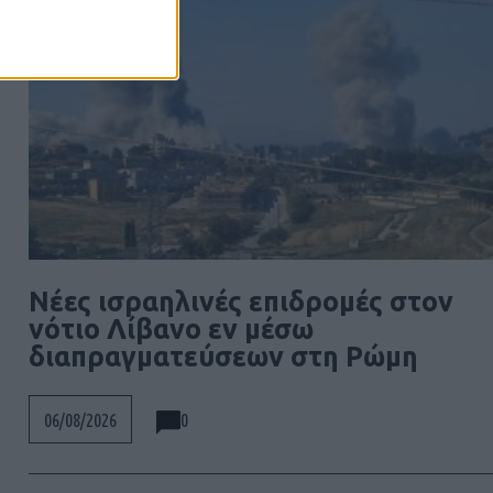
Νέες ισραηλινές επιδρομές στον
νότιο Λίβανο εν μέσω
διαπραγματεύσεων στη Ρώμη
0
06/08/2026