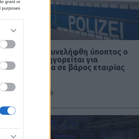
to grant or
ed purposes
Γερμανία: Συνελήφθη ύποπτος ο
οποίος κατηγορείται για
κατασκοπεία σε βάρος εταιρίας
όπλων
0
06/08/2026