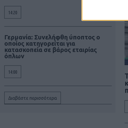
14:20
Γερμανία: Συνελήφθη ύποπτος ο
οποίος κατηγορείται για
κατασκοπεία σε βάρος εταιρίας
όπλων
14:00
Διαβάστε περισσότερα