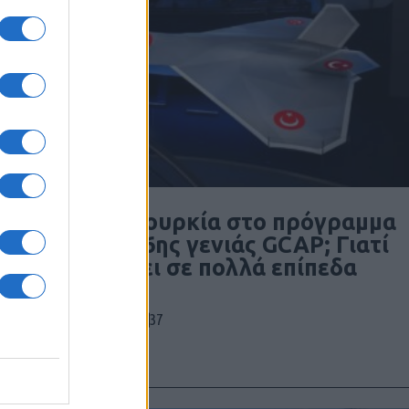
Θα μπει η Τουρκία στο πρόγραμμα
μαχητικού 6ης γενιάς GCAP; Γιατί
τη συμφέρει σε πολλά επίπεδα
37
06/08/2026