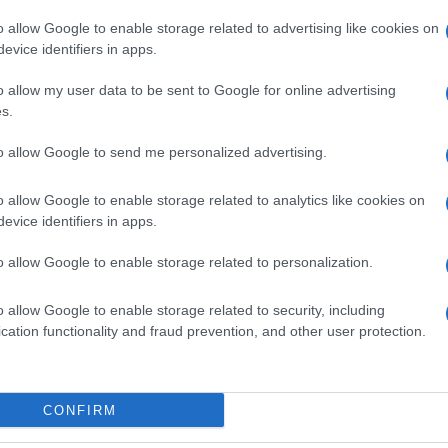
o allow Google to enable storage related to advertising like cookies on
evice identifiers in apps.
o allow my user data to be sent to Google for online advertising
s.
to allow Google to send me personalized advertising.
o allow Google to enable storage related to analytics like cookies on
evice identifiers in apps.
Το Νέο Δελχί «παγώνει» το Su-57E
– Στο επίκεντρο ο εκσυγχρονισμός
o allow Google to enable storage related to personalization.
των Su-30MKI, τα Rafale και το
o allow Google to enable storage related to security, including
AMCA
cation functionality and fraud prevention, and other user protection.
2
06/08/2026
CONFIRM