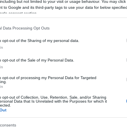
including but not limited to your visit or usage behaviour. You may click 
 to Google and its third-party tags to use your data for below specifi
ogle consent section.
l Data Processing Opt Outs
o opt-out of the Sharing of my personal data.
In
Ιστορικό ρεκόρ για την Aegean τον
o opt-out of the Sale of my Personal Data.
Ιούλιο με 2 εκατομμύρια επιβάτες
In
to opt-out of processing my Personal Data for Targeted
ing.
5
06/08/2026
In
o opt-out of Collection, Use, Retention, Sale, and/or Sharing
ersonal Data that Is Unrelated with the Purposes for which it
lected.
Out
consents