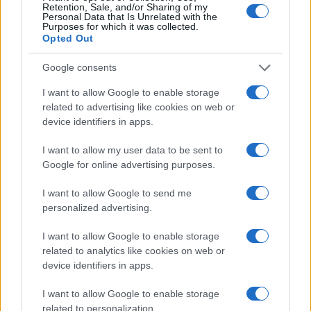
Litening: Η Αμερικανική Αεροπορία
Retention, Sale, and/or Sharing of my
επενδύει σε ένα από τα πλέον
Personal Data that Is Unrelated with the
Purposes for which it was collected.
διαδεδομένα ατρακτίδια στοχοποίησης
Opted Out
Google consents
19:20
I want to allow Google to enable storage
related to advertising like cookies on web or
device identifiers in apps.
ΣΑΝ ΣΗΜΕΡΑ – 6 Αυγούστου 1777:
Μάχη του Oriskany, μια ήττα με
I want to allow my user data to be sent to
ινδιάνικο εμφύλιο
Google for online advertising purposes.
I want to allow Google to send me
18:01
personalized advertising.
I want to allow Google to enable storage
related to analytics like cookies on web or
“Τυφλό” το ιρλανδικό κυβερνητικό
device identifiers in apps.
αεροσκάφος ή μια ακόμη ρήξη με το
Ισραήλ;
I want to allow Google to enable storage
related to personalization.