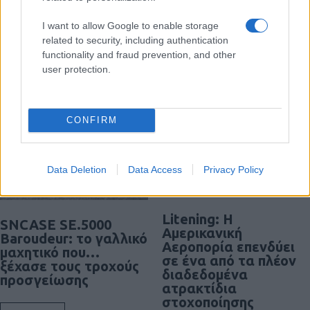
17:40
I want to allow Google to enable storage
related to security, including authentication
functionality and fraud prevention, and other
user protection.
Διαβάστε περισσότερα
CONFIRM
Data Deletion
Data Access
Privacy Policy
Litening: Η
SNCASE SE.5000
Αμερικανική
Baroudeur: το γαλλικό
Αεροπορία επενδύει
μαχητικό που…
σε ένα από τα πλέον
ξέχασε τους τροχούς
διαδεδομένα
προσγείωσης
ατρακτίδια
στοχοποίησης