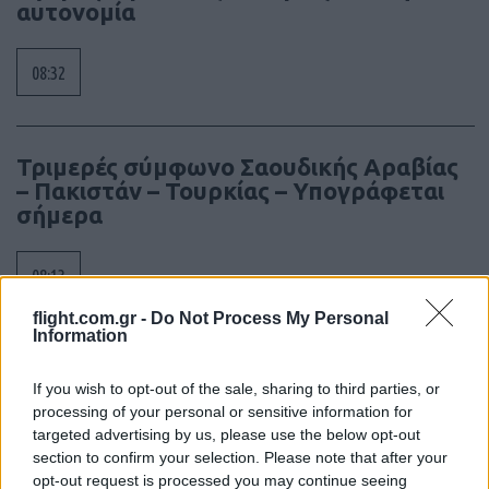
αυτονομία
08:32
Τριμερές σύμφωνο Σαουδικής Αραβίας
– Πακιστάν – Τουρκίας – Υπογράφεται
σήμερα
08:13
flight.com.gr -
Do Not Process My Personal
Information
ΕΛΙΑΜΕΠ: Ο οδηγός GEMS φωτίζει τους
If you wish to opt-out of the sale, sharing to third parties, or
αόρατους κινδύνους στο gaming
processing of your personal or sensitive information for
targeted advertising by us, please use the below opt-out
07:08
section to confirm your selection. Please note that after your
opt-out request is processed you may continue seeing