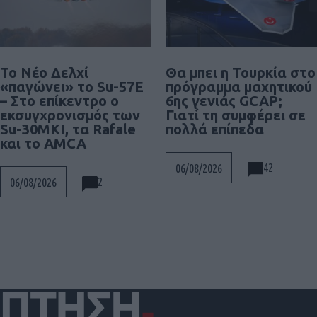
Το Νέο Δελχί
Θα μπει η Τουρκία στο
«παγώνει» το Su-57E
πρόγραμμα μαχητικού
– Στο επίκεντρο ο
6ης γενιάς GCAP;
εκσυγχρονισμός των
Γιατί τη συμφέρει σε
Su-30MKI, τα Rafale
πολλά επίπεδα
και το AMCA
42
06/08/2026
2
06/08/2026