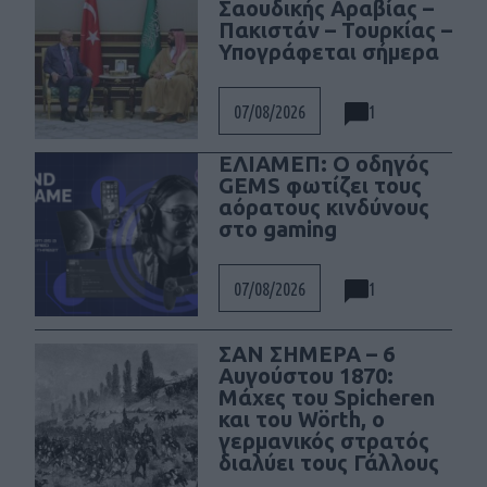
Σαουδικής Αραβίας –
Πακιστάν – Τουρκίας –
Υπογράφεται σήμερα
1
07/08/2026
ΕΛΙΑΜΕΠ: Ο οδηγός
GEMS φωτίζει τους
αόρατους κινδύνους
στο gaming
1
07/08/2026
ΣΑΝ ΣΗΜΕΡΑ – 6
Αυγούστου 1870:
Μάχες του Spicheren
και του Wörth, ο
γερμανικός στρατός
διαλύει τους Γάλλους