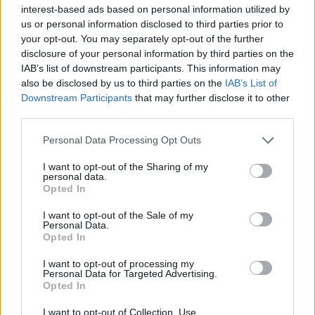
interest-based ads based on personal information utilized by
us or personal information disclosed to third parties prior to
ΣΑΝ ΣΗΜΕΡΑ – 6 Αυγούστου 1870:
your opt-out. You may separately opt-out of the further
Μάχες του Spicheren και του Wörth, ο
disclosure of your personal information by third parties on the
γερμανικός στρατός διαλύει τους
IAB’s list of downstream participants. This information may
Γάλλους
also be disclosed by us to third parties on the
IAB’s List of
Downstream Participants
that may further disclose it to other
third parties.
20:01
Please note that this website/app uses one or more Google
Personal Data Processing Opt Outs
services and may gather and store information including but
not limited to your visit or usage behaviour. You may click to
I want to opt-out of the Sharing of my
personal data.
grant or deny consent to Google and its third-party tags to
SNCASE SE.5000 Baroudeur: το γαλλικό
Opted In
use your data for below specified purposes in below Google
μαχητικό που… ξέχασε τους τροχούς
consent section.
προσγείωσης
I want to opt-out of the Sale of my
Personal Data.
Opted In
19:40
I want to opt-out of processing my
Personal Data for Targeted Advertising.
Opted In
I want to opt-out of Collection, Use,