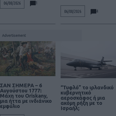
1
06/08/2026
4
06/08/2026
ΣΑΝ ΣΗΜΕΡΑ – 6
“Τυφλό” το ιρλανδικό
Αυγούστου 1777:
κυβερνητικό
Μάχη του Oriskany,
αεροσκάφος ή μια
μια ήττα με ινδιάνικο
ακόμη ρήξη με το
εμφύλιο
Ισραήλ;