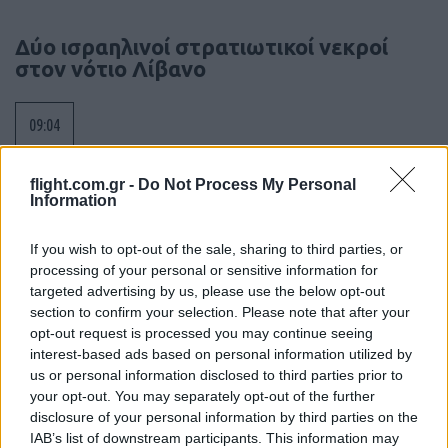
Δύο ισραηλινοί στρατιωτικοί νεκροί
στον νότιο Λίβανο
09:04
flight.com.gr -
Do Not Process My Personal
Information
X-62A VISTA με Legion Pod: Τεχνητή
νοημοσύνη στο επόμενο επίπεδο
If you wish to opt-out of the sale, sharing to third parties, or
αυτόνομων αερομαχιών – Βίντεο
processing of your personal or sensitive information for
targeted advertising by us, please use the below opt-out
08:59
section to confirm your selection. Please note that after your
opt-out request is processed you may continue seeing
interest-based ads based on personal information utilized by
us or personal information disclosed to third parties prior to
Ιράν και Ομάν: συμφώνησαν για νέο
your opt-out. You may separately opt-out of the further
δρομολόγιο πλοίων που θέλουν να
disclosure of your personal information by third parties on the
διασχίσουν τα Στενά του Ορμούζ
IAB’s list of downstream participants. This information may