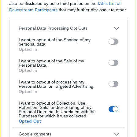
also be disclosed by us to third parties on the
IAB’s List of
Downstream Participants
that may further disclose it to other
08:20
third parties.
Please note that this website/app uses one or more Google
Personal Data Processing Opt Outs
services and may gather and store information including but
not limited to your visit or usage behaviour. You may click to
I want to opt-out of the Sharing of my
ΗΠΑ: Το προεδρικό ελικόπτερο βρέθηκε
personal data.
grant or deny consent to Google and its third-party tags to
υπερβολικά κοντά σε αεροπλάνο της
Opted In
use your data for below specified purposes in below Google
γραμμής
consent section.
I want to opt-out of the Sale of my
Personal Data.
Opted In
08:01
I want to opt-out of processing my
Personal Data for Targeted Advertising.
Opted In
Το τέλος ενός Falcon 9 στη Σελήνη – Μια
I want to opt-out of Collection, Use,
ακούσια πρόσκρουση με επιστημονική
Retention, Sale, and/or Sharing of my
αξία
Personal Data that Is Unrelated with the
Purposes for which it was collected.
Opted Out
07:59
Google consents