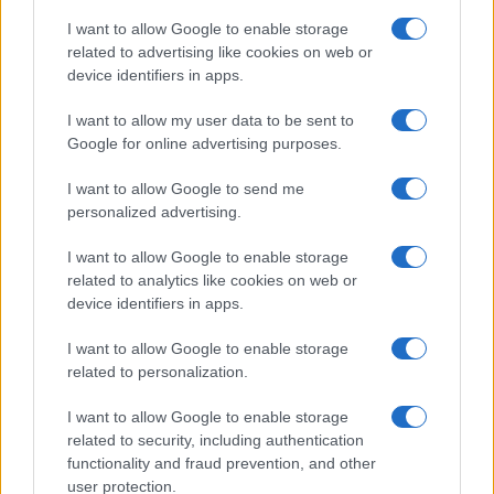
I want to allow Google to enable storage
related to advertising like cookies on web or
Τραγικό ρεκόρ, ο χειρότερος μήνας
device identifiers in apps.
απωλειών αμάχων από το 2022 στον
πόλεμο Ρωσίας-Ουκρανίας
I want to allow my user data to be sent to
Google for online advertising purposes.
21:20
I want to allow Google to send me
personalized advertising.
I want to allow Google to enable storage
ΑΝΑΛΥΣΗ: To ραντάρ EL/M‑2084, ο
related to analytics like cookies on web or
πολυλειτουργικός αισθητήρας της
device identifiers in apps.
«Ασπίδας του Αχιλλέα»
I want to allow Google to enable storage
related to personalization.
21:05
I want to allow Google to enable storage
related to security, including authentication
functionality and fraud prevention, and other
Η Τουρκική αμυντική βιομηχανία
user protection.