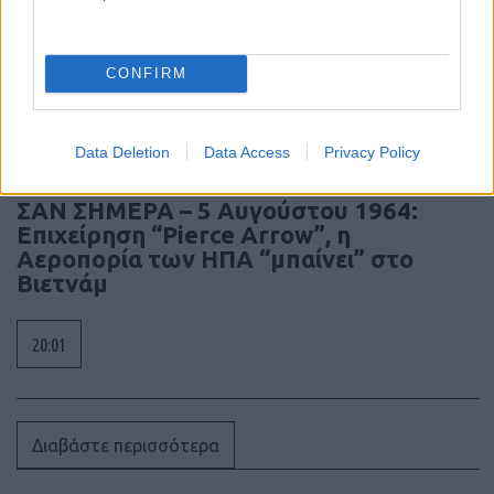
εξαπλώνεται στη Λατινική Αμερική –
αποτύπωμα ήδη σε Χιλή, Βραζιλία,
Εκουαδόρ, Κολομβία, Αργεντινή
CONFIRM
20:20
Data Deletion
Data Access
Privacy Policy
ΣΑΝ ΣΗΜΕΡΑ – 5 Αυγούστου 1964:
Επιχείρηση “Pierce Arrow”, η
Αεροπορία των ΗΠΑ “μπαίνει” στο
Βιετνάμ
20:01
Διαβάστε περισσότερα