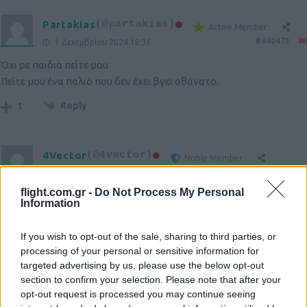
Partakias
(@partakias)
Active Member
#640471
1 Δεκεμβρίου 2024 18:36
Όχι ρε παιδιά πείτε μου.
Πείτε μου ένα παλιό που δεν έχει βγει αθάνατο.
Reply
1
4Vector
(@4vector)
Noble Member
#640473
1 Δεκεμβρίου 2024 18:56
flight.com.gr -
Do Not Process My Personal
Κατά την διάρκεια του πολέμου στην Κορέα, ένα
Information
βορειοκορεατικό Αn-2 ακριβώς στις 12 το μεσημέρι πετούσε
χαμηλά πάνω από αμερικανικές δυνάμεις σε ένα από τα μέτωπα,
If you wish to opt-out of the sale, sharing to third parties, or
έριχνε μικρές βόμβες και χειροβομβίδες και έφευγε ανενόχλητο.
processing of your personal or sensitive information for
Οι αμερικάνοι του είχαν δώσει το παρατσούκλι “the lunch time
targeted advertising by us, please use the below opt-out
Charlie”. Πετούσε τόσο χαμηλά και με χαμηλή ταχύτητα που τα
section to confirm your selection. Please note that after your
opt-out request is processed you may continue seeing
F-51 (Mustang) δεν μπορούσαν να το ρίξουν. Μάλιστα,