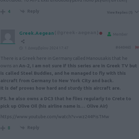
Reply
4
View Replies
(1)
Greek.Aegean
(@greek-aegean)
Member
#640465
1 Δεκεμβρίου 2024 17:47
There is a Greek here in Germany called Manousakis that he
owns an
An-2, I am not sure if this series are in Greek TV but
is called Steel Buddies, and he managed to fly with this
aircraft from Germany to New York City and back.
It is def proves how hard and sturdy this aircraft are.
PS. he also owns a DC3 that he flies regularly to Crete to
pick up Olive Oil (his airline name is… Olive Air)
https://www.youtube.com/watch?v=wz244PisTMw
Reply
8