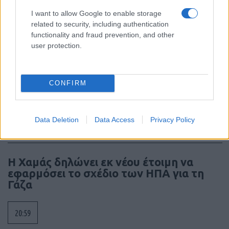
07:45
I want to allow Google to enable storage
related to security, including authentication
functionality and fraud prevention, and other
user protection.
Πλοίο «Nadezhda»: Χτυπήθηκε από
ουκρανικά drones καθ’ οδόν προς τη
Ρωσία – Ρυμουλκήθηκε σε τουρκικό
CONFIRM
λιμάνι
07:23
Data Deletion
Data Access
Privacy Policy
Η Χαμάς δηλώνει εκ νέου έτοιμη να
εφαρμόσει το σχέδιο των ΗΠΑ για τη
Γάζα
20:59