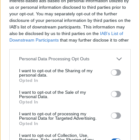
interest-based ads based on personal information utilized by
αναφέρεται ότι ένα κατόρθωσε να χαμηλώσει την ταχύτητα του
us or personal information disclosed to third parties prior to
τόσο ώστε να έχει τον χρόνο να σκοπεύσει το An-2 αλλά με την
your opt-out. You may separately opt-out of the further
ανάκρουση των έξι πυροβόλων του, έχασε στήριξη και κατέληξε
disclosure of your personal information by third parties on the
στο έδαφος. Ο πιλότος αφού έπλεξε τα εγκώμια στο πιλότο του
IAB’s list of downstream participants. This information may
An-2 που την κοπάνησε, δήλωσε στους στρατιώτες που πήγαν
also be disclosed by us to third parties on the
IAB’s List of
να τον βοηθήσουν ότι “next time I’ll shoot the bastard with my
Downstream Participants
that may further disclose it to other
third parties.
45”. Από όσο γνωρίζω, ο Βορειοκορεάτης πιλότος την γλύτωσε
μέχρι τέλους αν και άλλες πηγές ισχυρίζονται ότι τον κατέρριψαν
Please note that this website/app uses one or more Google
Personal Data Processing Opt Outs
με βολές από τα τετραπλά πολυβόλα που έφεραν ειδικά για τον
services and may gather and store information including but
lunch time Charlie. Απίθανο αεροπλάνο.
not limited to your visit or usage behaviour. You may click to
I want to opt-out of the Sharing of my
personal data.
grant or deny consent to Google and its third-party tags to
Opted In
Reply
6
use your data for below specified purposes in below Google
consent section.
I want to opt-out of the Sale of my
Personal Data.
Opted In
I want to opt-out of processing my
Personal Data for Targeted Advertising.
Opted In
I want to opt-out of Collection, Use,
Retention, Sale, and/or Sharing of my