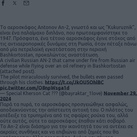
Το αεροσκάφος Antonov An-2, γνωστό και ως “Kukuruznik”,
είναι ένα παλαίμαχο διπλάνο, που πρωτοεμφανίστηκε το
1947. Πρόσφατα, ένα τέτοιο αεροσκάφος έγινε στόχος από
τις αντιαεροπορικές δυνάμεις στη Ρωσία, όταν πέταξε πάνω
από μία πετρελαϊκή εγκατάσταση στην περιοχή
Bashkortostan, προκαλώντας αναστάτωση.
A civilian Russian AN-2 that came under fire from Russian air
defense while flying over an oil refinery in Bashkortostan
(attached post).
The pilot miraculously survived, the bullets even passed
through his clothes.
https://t.co/JkOU5OhlBC
pic.twitter.com/O8npWsga1d
— Special Kherson Cat ??? (@bayraktar_1love)
November 29,
2024
Παρά τα πυρά, το αεροσκάφος προσγειώθηκε ασφαλώς,
αποδεικνύοντας την απίστευτη αντοχή του. Ο πιλότος του
επέδειξε τα τρυπημένα από τις σφαίρες ρούχα του, αλλά
ούτε αυτός, ούτε το αεροσκάφος έπαθαν κάτι σοβαρό.
Το An-2 είναι διάσημο για την ικανότητά του να αντέχει σε
ακραίες συνθήκες και να επιβιώνει από ζημιές που θα