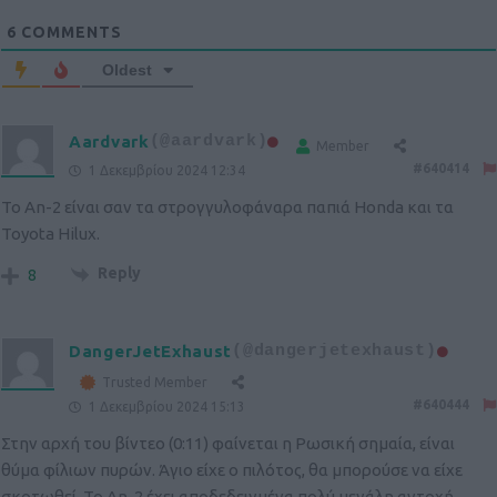
6
COMMENTS
Oldest
Aardvark
(@aardvark)
Member
#640414
1 Δεκεμβρίου 2024 12:34
Το An-2 είναι σαν τα στρογγυλοφάναρα παπιά Honda και τα
Toyota Hilux.
Reply
8
DangerJetExhaust
(@dangerjetexhaust)
Trusted Member
#640444
1 Δεκεμβρίου 2024 15:13
Στην αρχή του βίντεο (0:11) φαίνεται η Ρωσική σημαία, είναι
θύμα φίλιων πυρών. Άγιο είχε ο πιλότος, θα μπορούσε να είχε
σκοτωθεί. Το An-2 έχει αποδεδειγμένα πολύ μεγάλη αντοχή