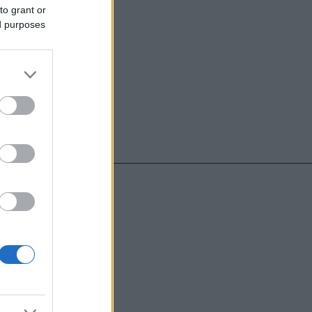
to grant or
ed purposes