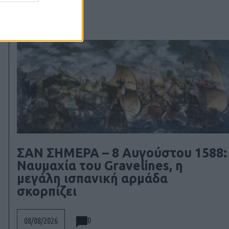
ΣΑΝ ΣΗΜΕΡΑ – 8 Αυγούστου 1588:
Ναυμαχία του Gravelines, η
μεγάλη ισπανική αρμάδα
σκορπίζει
0
08/08/2026