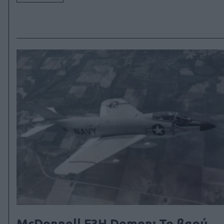
McDonnell F3H Demon: Το βαρύ