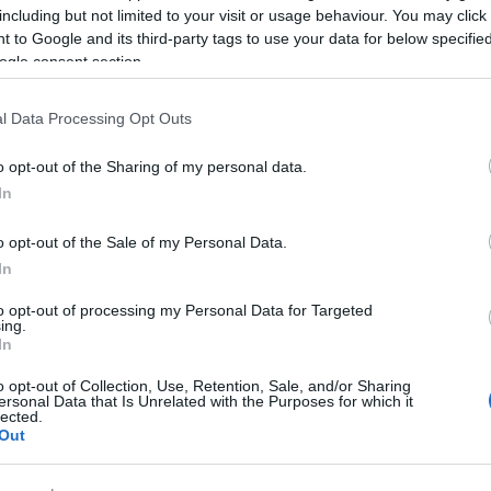
including but not limited to your visit or usage behaviour. You may click 
 to Google and its third-party tags to use your data for below specifi
0
COMMENTS
ogle consent section.
l Data Processing Opt Outs
o opt-out of the Sharing of my personal data.
In
o opt-out of the Sale of my Personal Data.
In
to opt-out of processing my Personal Data for Targeted
ing.
In
o opt-out of Collection, Use, Retention, Sale, and/or Sharing
ersonal Data that Is Unrelated with the Purposes for which it
lected.
Out