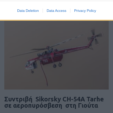
Data Deletion
Data Access
Privacy Policy
Συντριβή Sikorsky CH-54A Tarhe
σε αεροπυρόσβεση στη Γιούτα