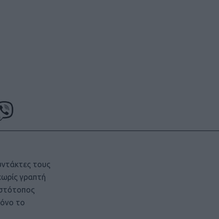
υντάκτες τους
χωρίς γραπτή
ιστότοπος
μόνο το