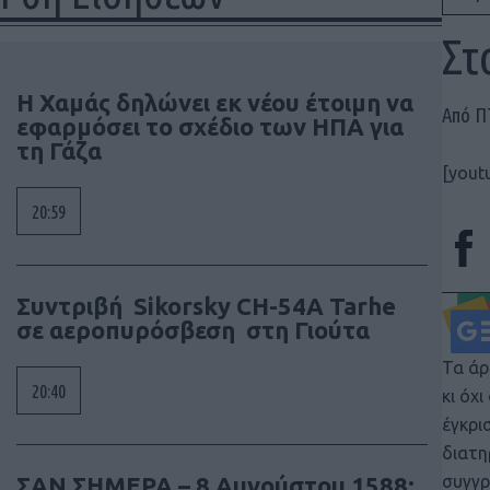
Στ
Η Χαμάς δηλώνει εκ νέου έτοιμη να
Από 
εφαρμόσει το σχέδιο των ΗΠΑ για
τη Γάζα
[yout
20:59
Συντριβή Sikorsky CH-54A Tarhe
σε αεροπυρόσβεση στη Γιούτα
Τα άρ
20:40
κι όχ
έγκρι
διατη
ΣΑΝ ΣΗΜΕΡΑ – 8 Αυγούστου 1588:
συγγρ