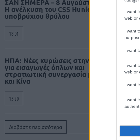
Google 
ΣΑΝ ΣΗΜΕΡΑ – 8 Αυγούστου 2000:
Η ανέλκυση του CSS Hunley, ενός
I want t
υποβρύχιου θρύλου
web or d
I want t
18:01
purpose
I want 
ΗΠΑ: Νέες κυρώσεις στην Κούβα
I want t
για εισαγωγές όπλων και
web or d
στρατιωτική συνεργασία με Ρωσία
και Κίνα
I want t
15:20
I want t
authenti
Διαβάστε περισσότερα