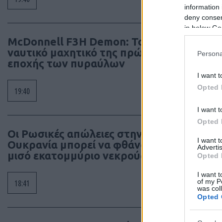
information 
deny consent
in below Go
McDonnell F3H Demon: Το βαρύ
ναυτικό μαχητικό της πρώτης
Persona
εποχής των πυραύλων
I want t
Opted 
19:40
I want t
Opted 
Οι Ρωσικές απώλειες στην
I want 
Ουκρανία μπορεί να φθάνουν το
Advertis
μισό εκατομμύριο νεκρούς
Opted 
I want t
of my P
18:41
was col
Opted 