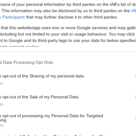
ση. Σε αντίθετη περίπτωση θα λαμβάνονται νομικά μέτρα. Ο 
losure of your personal information by third parties on the IAB’s list of
ρεί το δικαίωμα ελέγχου των σχολίων, τα οποία εκφράζουν 
. This information may also be disclosed by us to third parties on the
IA
Participants
that may further disclose it to other third parties.
αφέα τους.
 that this website/app uses one or more Google services and may gath
including but not limited to your visit or usage behaviour. You may click 
 to Google and its third-party tags to use your data for below specifi
ogle consent section.
l Data Processing Opt Outs
o opt-out of the Sharing of my personal data.
In
o opt-out of the Sale of my Personal Data.
In
to opt-out of processing my Personal Data for Targeted
ing.
In