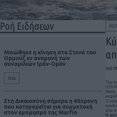
Ροή Ειδήσεων
02/
Κύ
απ
Μειώθηκε η κίνηση στα Στενά του
Ορμούζ εν αναμονή των
συνομιλιών Ιράν-Ομάν
Από Μ
10:56
Την π
USS M
News.
κεφάλ
Στη Δικαιοσύνη σήμερα η 46χρονη
Ο νεα
που κατηγορείται για συμμετοχή
κύκλο
είχε 
στον εμπρησμό της Marfin
Η αυτ