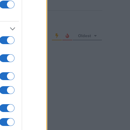
o comment
Oldest
ive Member