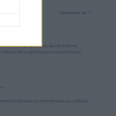
ωματικες εξετάσεις;
View Replies
(2)
Noble Member
ρισσότερες πληροφορίες ως πρώην στέλεχος.
ντίστοιχο θα συμβαίνει και στους υπόλοιπους
mber
σοστό σε σύγκριση με το αντίστοιχο των πολιτών