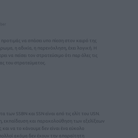
mber
 προτιμάς να σπάσει υπο πίεση στον καιρό της
ρωμα, η αδικία, η παρενόχληση, έχει λογική. Η
ει να πείσει τον στρατεύσιμο ότι παρ όλες τις
ειας του στρατεύματος.
α των SSBN και SSN είναι από τις ελίτ του USN.
ση, εκπαίδευση και παρακολούθηση των εξελίξεων
 και να το κάνουμε δεν είναι ένα εύκολο
πολλοί ακόμα δεν έχουν την απαραίτητη