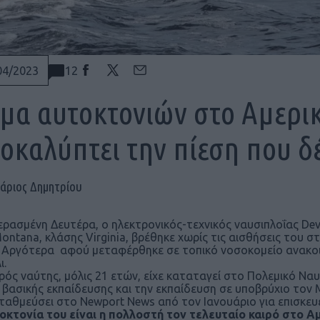
12
04/2023
μα αυτοκτονιών στο Αμερι
οκαλύπτει την πίεση που δ
άριος Δημητρίου
ερασμένη Δευτέρα, ο ηλεκτρονικός-τεχνικός ναυσιπλοΐας De
ontana, κλάσης Virginia, βρέθηκε χωρίς τις αισθήσεις του 
 Αργότερα αφού μεταφέρθηκε σε τοπικό νοσοκομείο ανακο
ι.
ρός ναύτης, μόλις 21 ετών, είχε καταταγεί στο Πολεμικό Να
 βασικής εκπαίδευσης και την εκπαίδευση σε υποβρύχιο τον
σταθμεύσει στο Newport News από τον Ιανουάριο για επισκευ
οκτονία του είναι η πολλοστή τον τελευταίο καιρό στο Α