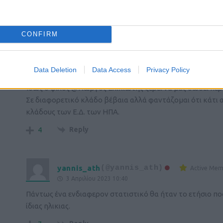
Ίσως είναι βαθύτερα τα αίτια που δεν βρέθηκαν σε ψυχοσ
Reply
1
CONFIRM
Daskalogiannis
(@daskalogiannis)
Data Deletion
Data Access
Privacy Policy
3 Απριλίου 2023 07:59
Ίσως ο φίλος @Γιώργος Ελικιώτης ξέρει να μας δώσει πε
Σε διαφορετικό κλάδο βέβαια αλλά φαντάζομαι ότι κάτι α
κλάδους των Ε.Δ. των ΗΠΑ.
Reply
4
yannis_ath
(@yannis_ath)
Active Me
3 Απριλίου 2023 10:40
Πάντως ένα ενδιαφερον στατιστικό θα ήταν το ετήσιο πο
ίδιας ηλικιας.