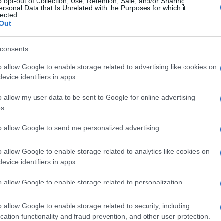
o opt-out of Collection, Use, Retention, Sale, and/or Sharing
ersonal Data that Is Unrelated with the Purposes for which it
Login
lected.
Out
Please login t
consents
12
COMMENTS
o allow Google to enable storage related to advertising like cookies on
evice identifiers in apps.
lost in space
(@lost-in-space)
Act
o allow my user data to be sent to Google for online advertising
2 Απριλίου 2023 19:13
s.
Όταν η πραγματικότητα δεν είναι σαν τις ταινίες.
to allow Google to send me personalized advertising.
Reply
16
o allow Google to enable storage related to analytics like cookies on
evice identifiers in apps.
Aris
(@aris)
Active Member
o allow Google to enable storage related to personalization.
2 Απριλίου 2023 22:55
Γιατι να αυτοκτονήσει κάποιος;
o allow Google to enable storage related to security, including
Παραίτηση δεν παίζει;;;;
cation functionality and fraud prevention, and other user protection.