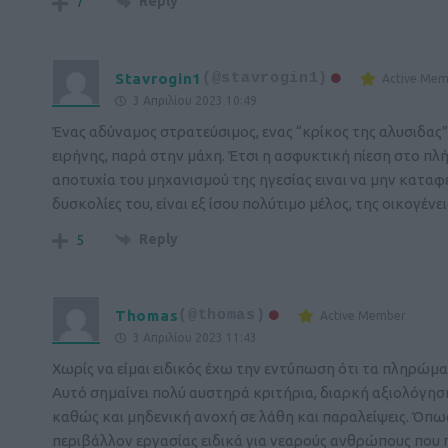
Reply
7
Stavrogin1
(@stavrogin1)
Active Me
3 Απριλίου 2023 10:49
Ένας αδύναμος στρατεύσιμος, ενας “κρίκος της αλυσιδας”
ειρήνης, παρά στην μάχη. Έτσι η ασφυκτική πίεση στο πλή
αποτυχία του μηχανισμού της ηγεσίας ειναι να μην καταφερ
δυσκολίες του, είναι εξ ίσου πολύτιμο μέλος, της οικογέν
Reply
5
Thomas
(@thomas)
Active Member
3 Απριλίου 2023 11:43
Χωρίς να είμαι ειδικός έχω την εντύπωση ότι τα πληρώματ
Αυτό σημαίνει πολύ αυστηρά κριτήρια, διαρκή αξιολόγη
καθώς και μηδενική ανοχή σε λάθη και παραλείψεις. Όπως
περιβάλλον εργασίας ειδικά για νεαρούς ανθρώπους που 