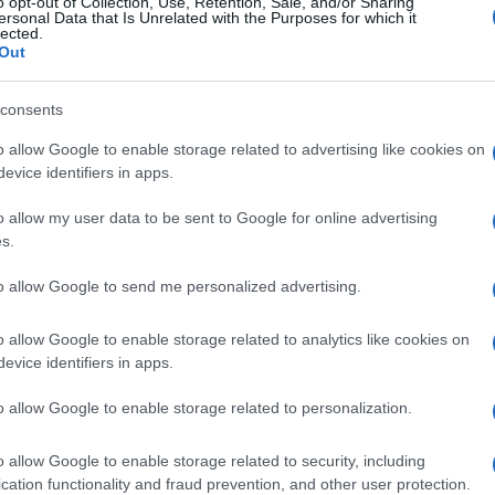
o opt-out of Collection, Use, Retention, Sale, and/or Sharing
θρα που δημοσιεύονται στο flight.com.gr εκφράζουν τους σ
ersonal Data that Is Unrelated with the Purposes for which it
lected.
ι απαραίτητα τον ιστότοπο. Απαγορεύεται η αναδημοσίευση 
Out
ση. Σε αντίθετη περίπτωση θα λαμβάνονται νομικά μέτρα. Ο 
ρεί το δικαίωμα ελέγχου των σχολίων, τα οποία εκφράζουν 
consents
αφέα τους.
o allow Google to enable storage related to advertising like cookies on
evice identifiers in apps.
o allow my user data to be sent to Google for online advertising
s.
to allow Google to send me personalized advertising.
o allow Google to enable storage related to analytics like cookies on
evice identifiers in apps.
o allow Google to enable storage related to personalization.
o allow Google to enable storage related to security, including
cation functionality and fraud prevention, and other user protection.