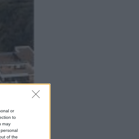
sonal or
ection to
ou may
 personal
out of the