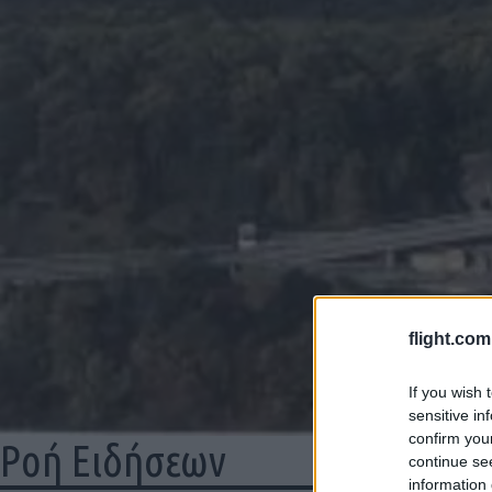
flight.com
If you wish 
sensitive in
confirm you
Ροή Ειδήσεων
29/
continue se
information 