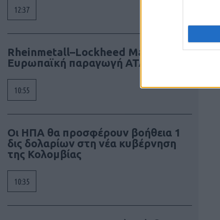
12:37
Rheinmetall–Lockheed Martin:
Ευρωπαϊκή παραγωγή ATACMS
10:55
Οι ΗΠΑ θα προσφέρουν βοήθεια 1
δις δολαρίων στη νέα κυβέρνηση
της Κολομβίας
10:35