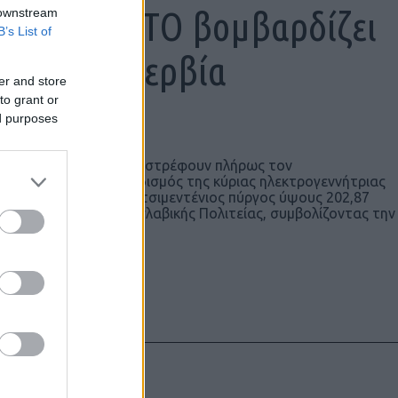
999: Το ΝΑΤΟ βομβαρδίζει
 downstream
B’s List of
vala στη Σερβία
er and store
to grant or
ed purposes
 βομβαρδίζουν και καταστρέφουν πλήρως τον
Είχε προηγηθεί βομβαρδισμός της κύριας ηλεκτρογεννήτριας
στικού καθεστώτος, ο τσιμεντένιος πύργος ύψους 202,87
πόσημο της Γιουγκοσλαβικής Πολιτείας, συμβολίζοντας την