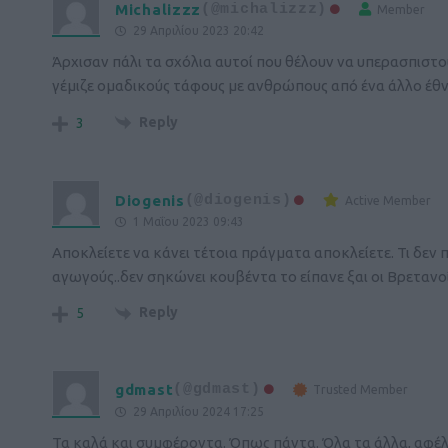
Michalizzz
(@michalizzz)
Member
29 Απριλίου 2023 20:42
Άρχισαν πάλι τα σχόλια αυτοί που θέλουν να υπερασπιστ
γέμιζε ομαδικούς τάφους με ανθρώπους από ένα άλλο έ
Reply
3
Diogenis
(@diogenis)
Active Member
1 Μαΐου 2023 09:43
Αποκλείετε να κάνει τέτοια πράγματα αποκλείετε. Τι δεν 
αγωγούς..δεν σηκώνει κουβέντα το είπανε ξαι οι Βρετανο
Reply
5
gdmast
(@gdmast)
Trusted Member
29 Απριλίου 2024 17:25
Τα καλά και συμφέροντα. Όπως πάντα. Όλα τα άλλα, αφέλε