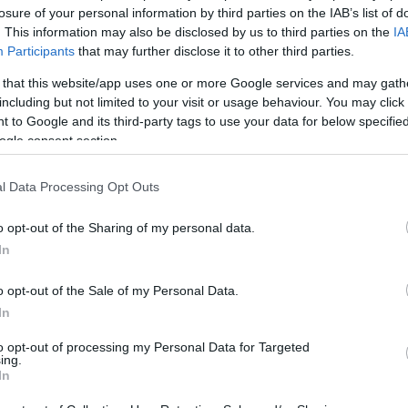
Ν ΣΗΜΕΡΑ – 29 Απριλίου 1
losure of your personal information by third parties on the IAB’s list of
. This information may also be disclosed by us to third parties on the
IA
Participants
that may further disclose it to other third parties.
ν πύργο τηλεπικοινωνιών A
 that this website/app uses one or more Google services and may gath
including but not limited to your visit or usage behaviour. You may click 
τάθης Βασιλείου
 to Google and its third-party tags to use your data for below specifi
ogle consent section.
χτα της 29ης προς 30ή Απριλίου 1999, ΝΑΤΟϊκά αεροσκάφη
ικοινωνιακό πύργο Avala στη Σερβία, κοντά στο Βελιγράδι. 
l Data Processing Opt Outs
που όμως αντικαταστάθηκε. Χτισμένος το 1965, επί σοσιαλι
ν -το ψηλότερο κτήριο στη χώρα- αποτελούσε σημαντικό το
o opt-out of the Sharing of my personal data.
ομική ευρωστία της και το τεχνολογικό της επίπεδο.
In
έχεια στο
Military History
o opt-out of the Sale of my Personal Data.
In
to opt-out of processing my Personal Data for Targeted
ing.
Ακολουθήστε το
ΠΤΗΣΗ
στο
Google News
In
και μάθετε πρώτοι όλες τις ειδήσεις.