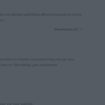
ούν «το αδελφό ορθόδοξο έθνος» (χαχαχα) το οποίο
θνος…
View Replies
(2)
πιστεύετε οι Ρώσοι το κανανε όπως και με τους
ί σαν το Τόνι Μπλερ ,μπα κακόπιστο
ιες για τους αφελείς.