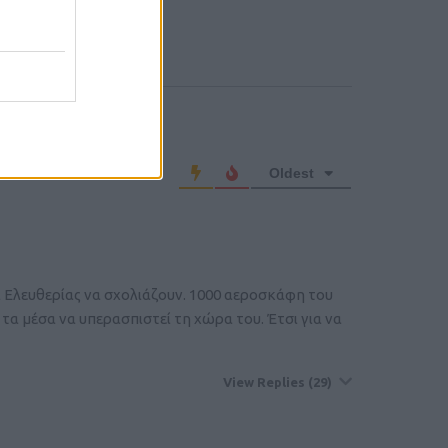
o comment
Oldest
 Ελευθερίας να σχολιάζουν. 1000 αεροσκάφη του
τα μέσα να υπερασπιστεί τη χώρα του. Έτσι για να
View Replies
(29)