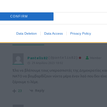
Login
CONFIRM
Please login t
Data Deletion
Data Access
Privacy Policy
37
COMMENTS
Pantelis82
(@pantelis82)
Member
29 Απριλίου 2023 18:02
Έλα να βλέπουμε τους υπερασπιστές της Δημοκρατίας και
ΝΑΤΟ να βομβαρδίζουν νύχτα μέρα έναν λαό που δεν είχε 
ξέρουμε τι λέμε.
Reply
23