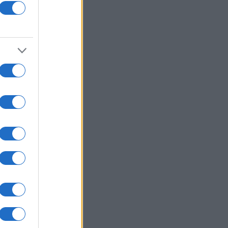
υντάκτες τους
χωρίς γραπτή
ιστότοπος
μόνο το