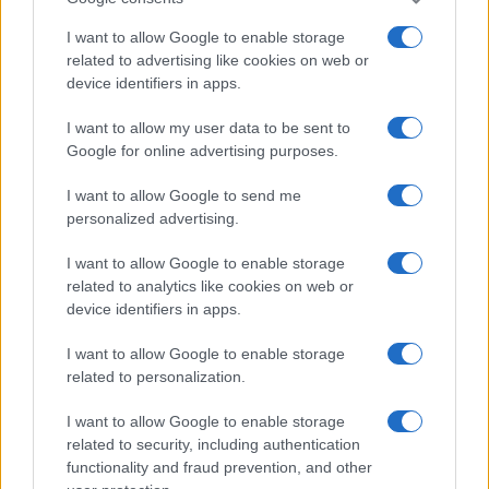
από τον ύπνο … Το τι πιθανότητες επιτυχίας είχε μια τέτοια
I want to allow Google to enable storage
αποστολή είναι φανερό … Κι όμως, χιλιάδες περίπολοι σώθηκαν
related to advertising like cookies on web or
έτσι, 24 Mk. 82 Snakeye που σκάζουν κοντά σου, έστω στο γάμο
device identifiers in apps.
του Καραγκιόζη, είναι αρκετές για να δώσουν το σύνθημα της
I want to allow my user data to be sent to
υποχώρησης … και με λίγη τεχνική (και φωτιστικές βόμβες), δεν
Google for online advertising purposes.
σκάζουν στο γάμο του Καραγκιόζη (ακόμη και με το πρωτόγονο
F-4B, στο οποίο γίνονταν … βουλίτσες με μαρκαδόρο στο
I want to allow Google to send me
γυροσκοπικό σκοπευτικό για να υπάρχει κάτι απτό για τη
personalized advertising.
διόρθωση της απόκλισης …).
I want to allow Google to enable storage
Αξιοσημείωτες λεπτομέρειες της μάχης του Khafji η
κατάρριψη
related to analytics like cookies on web or
ενός AC-130H Gunship της USAF από ιρακινούς SAM
στην
device identifiers in apps.
ίδια μάχη, και ο κεντρικός ρόλος του
AV-8B Harrier
, στο στοιχείο
του (CAS, με τα εγγύτατα στο πεδίο α/δ ανάγκης να επιτρέπουν
I want to allow Google to enable storage
πολλές εξόδους):
related to personalization.
I want to allow Google to enable storage
Reply
19
View Replies
(2)
related to security, including authentication
functionality and fraud prevention, and other