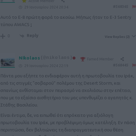
Active Member
#568365
29 Ιανουαρίου 2024 20:34
Αυτό το Ε-8 πρώτη φορά το ακούω. Μήπως ήταν το Ε-3 Sentry
τύπου AWACS
;
Reply
0
View Replies
(2)
Nikolaos
(@nikolaos)
Famed Member
#568445
29 Ιανουαρίου 2024 22:19
Πάντα μου εξήπτε το ενδιαφέρον αυτή η πρωτοβουλία του Ιράκ,
από τις στιγμές “σοβαρού” πολέμου της Desert Storm, και
σπανίως ανθίσταμαι στον πειρασμό να σχολιάσω στην επέτειο,
που με το εξαίσιο αισθητήριο του μας υπενθυμίζει ο αγαπητός κ.
Στάθης Βασιλείου.
Είναι έντιμο, δε, να ειπωθεί ότι επρόκειτο για αξιόλογη
πρωτοβουλία του Ιράκ, με προβλέψιμη όμως κατάληξη. Εν πάση
περιπτώσει, δεν βελτιώνεις τη διαπραγματευτική σου θέση