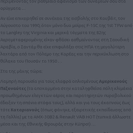
περιμένοντας τον βαθμιαίο αφανισμό των δυνάμεων σου στα
ορύγματα …
Αν είχε επιχειρηθεί σε συνέχεια της εισβολής στο Κουβέιτ, τον
Αύγουστο του 1990, όταν μόνο δυο μοίρες F-15C της 1st TFW από
το Langley της Virginia και μερικά τάγματα της 82ης
Αερομεταφερομένης είχαν φθάσει ασθμαίνοντας στη Σαουδική
Αραβία, ο Σαντάμ θα είχε επιφυλάξει στις ΗΠΑ τη μεγαλύτερη
λαχτάρα από τον Πόλεμο της Κορέας και την περικύκλωση στο
θύλακα του Πουσάν το 1950 …
Στα της μάχης τώρα:
Λαμπρή παρουσία για τους ελαφρά οπλισμένους
Αμερικανούς
Πεζοναύτες
(τα αποκομμένα στην καταληφθείσα πόλη κλιμάκια
προωθημένων ελεγκτών αέρος και παρατηρητών πυροβολικού
έδειξαν τη σπάνια στόφα τους), αλλά και για τους άκαπνους έως
τότε
Καταριανούς
(όπως φάνηκε, εξαιρετικής εκπαίδευσης από
τη Γαλλία) με τα ΑΜΧ-30Β2 & Renault VAB HOT (τυπικά άλλωστε
μέσα και της Εθνικής Φρουράς στην Κύπρο!) …