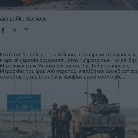
Από Στάθης Βασιλείου
Κατά τον 1ο πόλεμο του Κόλπου, σαν σήμερα καταγράφηκε
η αρχική χερσαία σύγκρουση, όταν τμήματα των 1ης και 5ης
Μηχανοκίνητων Μεραρχιών και της 3ης Τεθωρακισμένης
Μεραρχίας του Ιρακινού στρατού, επιτέθηκαν αιφνιδιαστικά
στο έδαφος της Σαουδικής Αραβίας μέσω του Κουβέϊτ.