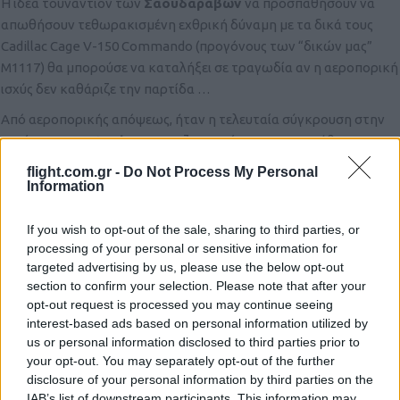
Η ιδέα τουναντίον των
Σαουδαράβων
να προσπαθήσουν να
απωθήσουν τεθωρακισμένη εχθρική δύναμη με τα δικά τους
Cadillac Cage V-150 Commando (προγόνους των “δικών μας”
Μ1117) θα μπορούσε να καταλήξει σε τραγωδία αν η αεροπορική
ισχύς δεν καθάριζε την παρτίδα …
Από αεροπορικής απόψεως, ήταν η τελευταία σύγκρουση στην
οποία τα
Α-6 Intruder
των Πεζοναυτών χρησιμοποιήθηκαν για
εγγύς αεροπορική υποστήριξη (είχε γίνει και στο Βιετνάμ, αν και
flight.com.gr -
Do Not Process My Personal
συνηθέστερα πετούσαν κατά του Βορρά λόγω των προσόντων
Information
τους), πετώντας ελάχιστα πάνω από τους δρόμους της
σαουδαραβικής πόλης με το κλασικό τους όπλο (Mk.82 Snakeye
If you wish to opt-out of the sale, sharing to third parties, or
επιβραδυνόμενες).
processing of your personal or sensitive information for
targeted advertising by us, please use the below opt-out
Επιβεβαιώθηκε έτσι εκ νέου το πάγιο δόγμα του Σώματος, κατά
section to confirm your selection. Please note that after your
το οποίο όταν ένας έστω πεζικάριος κινδυνεύει, η χρήση του
opt-out request is processed you may continue seeing
ημέρας/νύκτας, παντός καιρού υπερόπλου κρούσεως A-6E TRAM
interest-based ads based on personal information utilized by
us or personal information disclosed to third parties prior to
Intruder θα γίνει με τους όρους ενός OV-10 Bronco, σε up, close
your opt-out. You may separately opt-out of the further
and personal μάχη, αδιαφορώντας για πιθανή απώλεια του
disclosure of your personal information by third parties on the
πολύτιμου α/φ …
IAB’s list of downstream participants. This information may