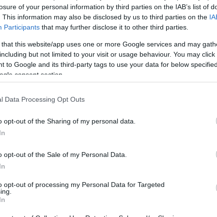
αθεστώς καταπίεσης και φόβου τη λεγόμενη
“Παλμεροκρατ
losure of your personal information by third parties on the IAB’s list of
έχεια στο
Military History
. This information may also be disclosed by us to third parties on the
IA
Participants
that may further disclose it to other third parties.
 that this website/app uses one or more Google services and may gath
including but not limited to your visit or usage behaviour. You may click 
 to Google and its third-party tags to use your data for below specifi
Ακολουθήστε το
ΠΤΗΣΗ
στο
Google News
ogle consent section.
και μάθετε πρώτοι όλες τις ειδήσεις.
θρα που δημοσιεύονται στο flight.com.gr εκφράζουν τους σ
l Data Processing Opt Outs
ι απαραίτητα τον ιστότοπο. Απαγορεύεται η αναδημοσίευση 
ση. Σε αντίθετη περίπτωση θα λαμβάνονται νομικά μέτρα. Ο 
o opt-out of the Sharing of my personal data.
In
ρεί το δικαίωμα ελέγχου των σχολίων, τα οποία εκφράζουν 
αφέα τους.
o opt-out of the Sale of my Personal Data.
In
to opt-out of processing my Personal Data for Targeted
ing.
In