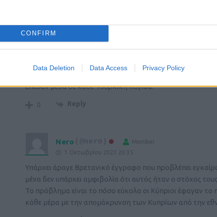
1 Οκτωβρίου 2023 20:19
Ένα περίεργο κράτος, χωρίς συνοχή και εθνική συνείδηση
μερίδα των Κυπρίων, ιδίως των πιο ευκατάστατων στις πόλ
CONFIRM
αναγούλα.
Η μοναδική ρεαλιστική λύση είναι 2 κράτη, το οποίο είναι
Data Deletion
Data Access
Privacy Policy
Από ιδρύσεως του κράτους, οι Τούρκοι υπονόμευσαν την Κ
έπεσαν μέσα σε κάθε Τουρκική παγίδα.
Reply
0
Nero
(@nero)
Member
1 Οκτωβρίου 2023 20:35
Υπάρχει άραγε Βρετανικό έγγραφο που προβλέπει εγκαίρως
μένα δεν υπάρχει αμφιβολία ότι αυτός ήταν ο στόχος του
Το πρόβλημα είναι το πόσο εύκολα οι Κύπριοι έφαγαν το
κάθε μέρα με την απομάκρυνση των Κυπρίων από την εθν