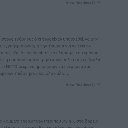
View Replies
(7)
τους Τούρκους ό,τι τους είχαν υποσχεθεί, να μην
 εγγυήτρια δύναμη την Τουρκία για να έχει το
ίρηση”. Και όταν πλησίασε το πλήρωμα του χρόνου
εί η προδοσία και να μην έχουν πολιτικά ντράβαλα
ό το ΝΑΤΟ μέχρι να ηρεμήσουν τα πνεύματα και
έφτουν επιδοτήσεις και όλα καλά….
View Replies
(2)
ό κομμάτι της Κύπρου (περίπου 3% ἠ 5% στο βόρειο
Ελλάδα, οι Τούρκοι δεν το απέρριψαν, αν και το