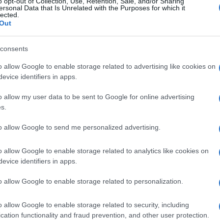
o opt-out of Collection, Use, Retention, Sale, and/or Sharing
ersonal Data that Is Unrelated with the Purposes for which it
lected.
Out
consents
o allow Google to enable storage related to advertising like cookies on
evice identifiers in apps.
o allow my user data to be sent to Google for online advertising
s.
to allow Google to send me personalized advertising.
Login
o allow Google to enable storage related to analytics like cookies on
Please login t
evice identifiers in apps.
22
COMMENTS
o allow Google to enable storage related to personalization.
o allow Google to enable storage related to security, including
FilipposGR
(@filipposgr)
Noble Mem
cation functionality and fraud prevention, and other user protection.