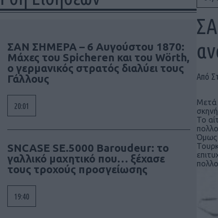
ΣΑ
αν
ΣΑΝ ΣΗΜΕΡΑ – 6 Αυγούστου 1870:
Μάχες του Spicheren και του Wörth,
ο γερμανικός στρατός διαλύει τους
Από Σ
Γάλλους
Μετά 
20:01
σκηνή
Το αί
πολλο
Όμως 
SNCASE SE.5000 Baroudeur: το
Τουρκ
επιτυ
γαλλικό μαχητικό που… ξέχασε
πολλο
τους τροχούς προσγείωσης
19:40