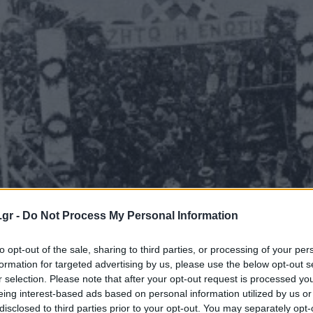
.gr -
Do Not Process My Personal Information
τημα θα επανεμφανιστεί ξανά και ξανά στον 19ο αιώνα, με τ
to opt-out of the sale, sharing to third parties, or processing of your per
φεραν ανταλλάγματα που ποτέ δεν θα υλοποιηθούν. Από το 
ν ένωσις”
και διεκδικείτο με βαλκανικού τύπου ένταση αντ
formation for targeted advertising by us, please use the below opt-out s
νική αποικία και πάλι από το 1878, η Κύπρος βίωσε την κατ
r selection. Please note that after your opt-out request is processed y
ων και αφαίρεσης κεκτημένων δικαιωμάτων (όπως τη λειτου
eing interest-based ads based on personal information utilized by us or
αιρισμών), ιδίως από τον κυβερνητη Sir Richmond Palmer. Π
disclosed to third parties prior to your opt-out. You may separately opt-