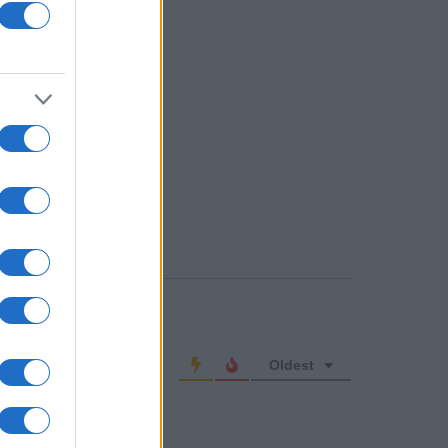
o comment
Oldest
ber