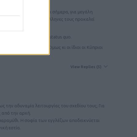
 ή ταυτότητα. Ακόμα και σήμερα, για μεγάλη
εις, η ιδέα πως είναι Έλληνες τους προκαλεί
 ουσιαστικά το υπάρχον status quo.
υπριακή Δημοκρατία. Όμως κι οι ίδιοι οι Κύπριοι
View Replies
(5)
 την αδυναμία λειτουργίας του σχεδίου τους; Για
ς από την αρχή.
 παραμύθι. Η σοφία των εγγλέζων αποδεικνύεται
ική εστία.