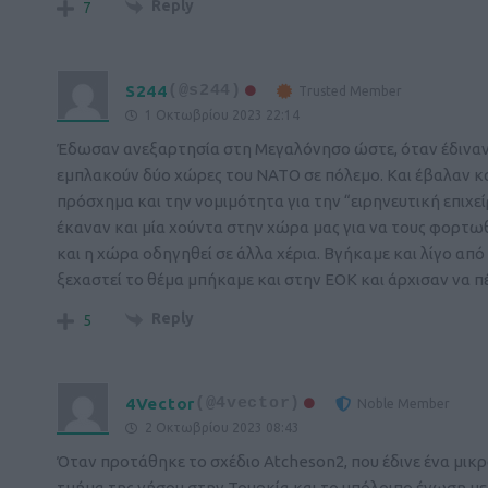
Reply
7
S244
(@s244)
Trusted Member
1 Οκτωβρίου 2023 22:14
Έδωσαν ανεξαρτησία στη Μεγαλόνησο ώστε, όταν έδιναν σ
εμπλακούν δύο χώρες του ΝΑΤΟ σε πόλεμο. Και έβαλαν και
πρόσχημα και την νομιμότητα για την “ειρηνευτική επιχε
έκαναν και μία χούντα στην χώρα μας για να τους φορτωθ
και η χώρα οδηγηθεί σε άλλα χέρια. Βγήκαμε και λίγο απ
ξεχαστεί το θέμα μπήκαμε και στην ΕΟΚ και άρχισαν να π
Reply
5
4Vector
(@4vector)
Noble Member
2 Οκτωβρίου 2023 08:43
Όταν προτάθηκε το σχέδιο Atcheson2, που έδινε ένα μικρ
τμήμα της νήσου στην Τουρκία και το υπόλοιπο ένωση με 