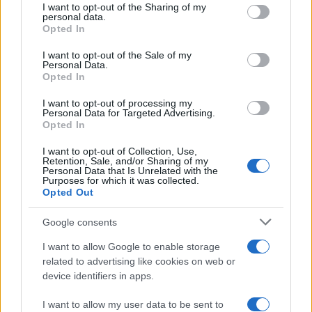
not limited to your visit or usage behaviour. You may click to
I want to opt-out of the Sharing of my
personal data.
Reply
2
grant or deny consent to Google and its third-party tags to
Opted In
use your data for below specified purposes in below Google
consent section.
I want to opt-out of the Sale of my
Personal Data.
4Vector
(@4vector)
Noble Member
Opted In
#696806
31 Οκτωβρίου 2025 19:22
I want to opt-out of processing my
Στην όλη ιστορία για την μηχανή Enigma αφανείς ῎ήρωες῎ είναι οι
Personal Data for Targeted Advertising.
Opted In
Πολωνοί που πρώτοι έδωσαν πληροφορίες και το σπάσιμο του
κωδικού το 1932 στους Βρετανους και Γάλλους με μια μηχανή
I want to opt-out of Collection, Use,
αντίγραφο που είχαν κατασκευάσει. Όλα αυτά πριν την έναρξη
Retention, Sale, and/or Sharing of my
Personal Data that Is Unrelated with the
του πολέμου το 1939. Οι Βρετανοί χρωστούν πολλά στους
Purposes for which it was collected.
Opted Out
Πολωνούς που έγραψαν πρώτοι και τους λογάριθμους που τόσο
βοήθησαν τους Βρετανούς αργότερα.
Google consents
Reply
2
View Replies
(3)
I want to allow Google to enable storage
related to advertising like cookies on web or
device identifiers in apps.
I want to allow my user data to be sent to