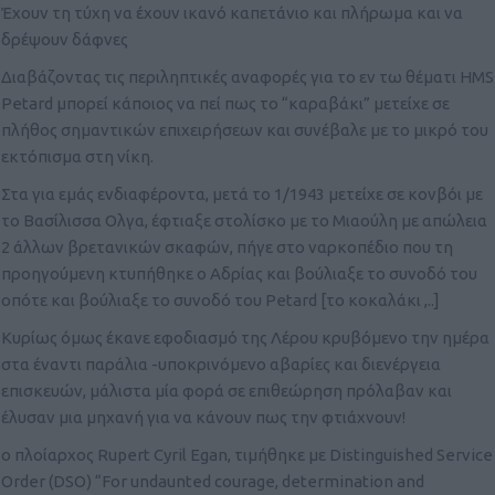
Έχουν τη τύχη να έχουν ικανό καπετάνιο και πλήρωμα και να
δρέψουν δάφνες
Διαβάζοντας τις περιληπτικές αναφορές για το εν τω θέματι
HMS
Petard
μπορεί κάποιος να πεί πως το “καραβάκι” μετείχε σε
πλήθος σημαντικών επιχειρήσεων και συνέβαλε με το μικρό του
εκτόπισμα στη νίκη.
Στα για εμάς ενδιαφέροντα, μετά το 1/1943 μετείχε σε κονβόι με
το Βασίλισσα Ολγα, έφτιαξε στολίσκο με το Μιαούλη με απώλεια
2 άλλων βρετανικών σκαφών, πήγε στο ναρκοπέδιο που τη
προηγούμενη κτυπήθηκε ο Αδρίας και βούλιαξε το συνοδό του
οπότε και βούλιαξε το συνοδό του Petard [το κοκαλάκι ,..]
Κυρίως όμως έκανε εφοδιασμό της Λέρου κρυβόμενο την ημέρα
στα έναντι παράλια -υποκρινόμενο αβαρίες και διενέργεια
επισκευών, μάλιστα μία φορά σε επιθεώρηση πρόλαβαν και
έλυσαν μια μηχανή για να κάνουν πως την φτιάχνουν!
ο πλοίαρχος Rupert Cyril Egan, τιμήθηκε με
Distinguished Service
Order (DSO)
“For undaunted courage, determination and