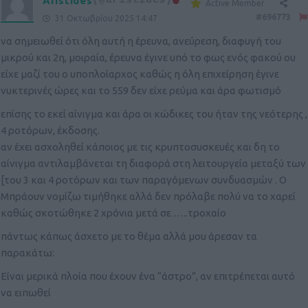
Aristides
(@aristides)
Active Member
#696773
31 Οκτωβρίου 2025 14:47
να σημειωθεί ότι όλη αυτή η έρευνα, ανεύρεση, διαφυγή του
μικρού και 2η, μοιραία, έρευνα έγινε υπό το φως ενός φακού ου
είχε μαζί του ο υποπλοίαρχος καθώς η όλη επιχείρηση έγινε
νυκτερινές ώρες και το 559 δεν είχε ρεύμα και άρα φωτισμό
επίσης το εκεί αίνιγμα και άρα οι κώδικες του ήταν της νεότερης ,
4 ροτόρων, έκδοσης.
αν έχει ασχοληθεί κάποιος με τις κρυπτοσυσκευές και δη το
αίνιγμα αντιλαμβάνεται τη διαφορά στη λειτουργεία μεταξύ των
[του 3 και 4 ροτόρων και των παραγόμενων συνδυασμών . Ο
Μπράουν νομίζω τιμήθηκε αλλά δεν πρόλαβε πολύ να το χαρεί
καθώς σκοτώθηκε 2 χρόνια μετά σε …..τροχαίο
πάντως κάπως άσχετο με το θέμα αλλά μου άρεσαν τα
παρακάτω:
Είναι μερικά πλοία που έχουν ένα “άστρο”, αν επιτρέπεται αυτό
να ειπωθεί