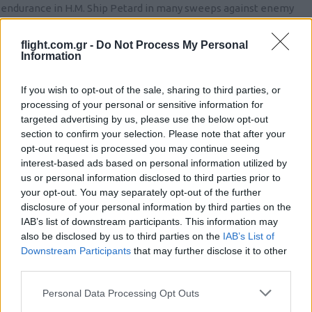
endurance in H.M. Ship Petard in many sweeps against enemy
shipping in the Aegean under fierce and constant attack from
the air, and in maintaining supplies to the islands of Kos and
flight.com.gr -
Do Not Process My Personal
Information
Leros until they fell to superior enemy forces.”
μικρές ιστορίες που χάνονται στις μείζονες δράσεις των μεγάλων
If you wish to opt-out of the sale, sharing to third parties, or
πολέμων αλλά ίσως είναι (και) αυτά τα μικρά που συνθέτουν τις
processing of your personal or sensitive information for
νίκες
targeted advertising by us, please use the below opt-out
section to confirm your selection. Please note that after your
α και ένα ένα για το βρετανικό χιούμορ [του οποίου είμαι
opt-out request is processed you may continue seeing
ένθερμος θιασώτης]
interest-based ads based on personal information utilized by
στην υποκλάση Ρ [όλα άρχιζαν με Ρ – ήταν και η Ο] υπήρχε και το
us or personal information disclosed to third parties prior to
HMS
Porcupine
(G93)
your opt-out. You may separately opt-out of the further
Αυτό κτυπήθηκε από το 602 με μία τορπίλη στο δρομολόγιο
disclosure of your personal information by third parties on the
IAB’s list of downstream participants. This information may
Γιβράλταρ -Algiers
also be disclosed by us to third parties on the
IAB’s List of
αλλά κάτι Γάλλοι στο Αλγέρι κατόρθωσαν και το έκοψαν καλά
Downstream Participants
that may further disclose it to other
ώστε τα δύο τμήματά του κατέστησαν πλεύσιμα. Αφαιρέθηκε ο
third parties.
εξοπλισμός και έγιναν, το μεν πλωριό τμήμα το
HMS Pork
, το δε
πρυμναίο το
HMS Pine
και μάλιστα έτυχαν αμφότερα
Please note that this website/app uses one or more Google
Personal Data Processing Opt Outs
services and may gather and store information including but
βοηθητικής χρήσεως στο Πορτσμουθ