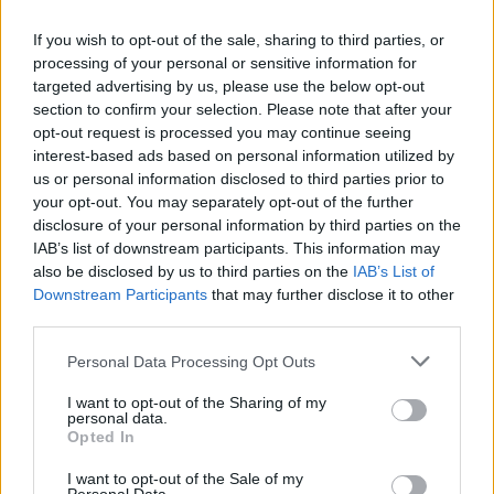
If you wish to opt-out of the sale, sharing to third parties, or
processing of your personal or sensitive information for
targeted advertising by us, please use the below opt-out
Ροή Ειδήσεων
section to confirm your selection. Please note that after your
opt-out request is processed you may continue seeing
interest-based ads based on personal information utilized by
us or personal information disclosed to third parties prior to
your opt-out. You may separately opt-out of the further
Η Χαμάς δηλώνει εκ νέου έτοιμη να
disclosure of your personal information by third parties on the
εφαρμόσει το σχέδιο των ΗΠΑ για τη
IAB’s list of downstream participants. This information may
Γάζα
also be disclosed by us to third parties on the
IAB’s List of
Downstream Participants
that may further disclose it to other
third parties.
20:59
Please note that this website/app uses one or more Google
Personal Data Processing Opt Outs
services and may gather and store information including but
not limited to your visit or usage behaviour. You may click to
I want to opt-out of the Sharing of my
personal data.
Συντριβή Sikorsky CH-54A Tarhe σε
grant or deny consent to Google and its third-party tags to
Opted In
αεροπυρόσβεση στη Γιούτα
use your data for below specified purposes in below Google
consent section.
I want to opt-out of the Sale of my