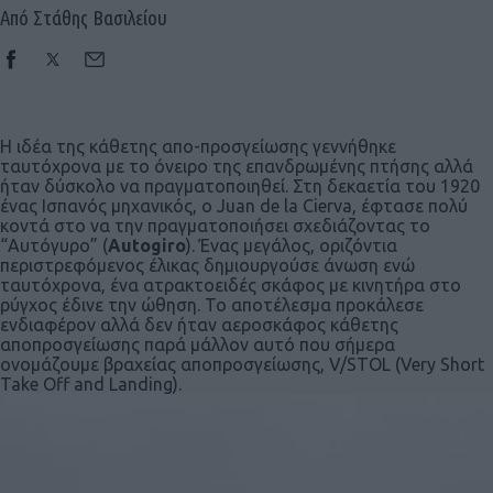
Από Στάθης Βασιλείου
H ιδέα της κάθετης απο-προσγείωσης γεννήθηκε
ταυτόχρονα με το όνειρο της επανδρωμένης πτήσης αλλά
ήταν δύσκολο να πραγματοποιηθεί. Στη δεκαετία του 1920
ένας Iσπανός μηχανικός, ο Juan de la Cierva, έφτασε πολύ
κοντά στο να την πραγματοποιήσει σχεδιάζοντας το
“Αυτόγυρο” (
Autogiro
). Ένας μεγάλος, οριζόντια
περιστρεφόμενος έλικας δημιουργούσε άνωση ενώ
ταυτόχρονα, ένα ατρακτοειδές σκάφος με κινητήρα στο
ρύγχος έδινε την ώθηση. Το αποτέλεσμα προκάλεσε
ενδιαφέρον αλλά δεν ήταν αεροσκάφος κάθετης
αποπροσγείωσης παρά μάλλον αυτό που σήμερα
ονομάζουμε βραχείας αποπροσγείωσης, V/STOL (Very Short
Take Off and Landing).