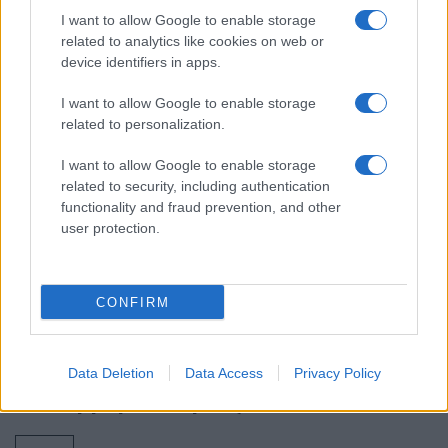
Πλωτά data center με ενέργεια από τα
I want to allow Google to enable storage
κύματα – το AI ανοίγεται στον ωκεανό
related to analytics like cookies on web or
device identifiers in apps.
19:40
I want to allow Google to enable storage
related to personalization.
I want to allow Google to enable storage
McDonnell F3H Demon: Το βαρύ
related to security, including authentication
ναυτικό μαχητικό της πρώτης εποχής
functionality and fraud prevention, and other
των πυραύλων
user protection.
19:40
CONFIRM
Οι Ρωσικές απώλειες στην Ουκρανία
Data Deletion
Data Access
Privacy Policy
μπορεί να φθάνουν το μισό
εκατομμύριο νεκρούς