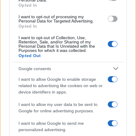
Personal Data.
Opted In
20:40
I want to opt-out of processing my
Personal Data for Targeted Advertising.
Opted In
ΣΑΝ ΣΗΜΕΡΑ – 8 Αυγούστου 1588:
Ναυμαχία του Gravelines, η μεγάλη
I want to opt-out of Collection, Use,
Retention, Sale, and/or Sharing of my
ισπανική αρμάδα σκορπίζει
Personal Data that Is Unrelated with the
Purposes for which it was collected.
Opted Out
20:01
Google consents
I want to allow Google to enable storage
related to advertising like cookies on web or
Οι Ινδοί πήγαν Pitch Black 26 με μια
device identifiers in apps.
ιδιαιτερότητα
I want to allow my user data to be sent to
Google for online advertising purposes.
19:50
I want to allow Google to send me
personalized advertising.