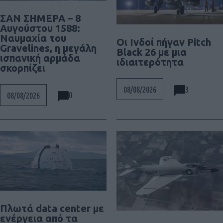
ΣΑΝ ΣΗΜΕΡΑ – 8
Αυγούστου 1588:
Ναυμαχία του
Οι Ινδοί πήγαν Pitch
Gravelines, η μεγάλη
Black 26 με μια
ισπανική αρμάδα
ιδιαιτερότητα
σκορπίζει
3
08/08/2026
0
08/08/2026
Πλωτά data center με
ενέργεια από τα