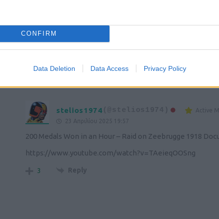
Aris
(@aris)
Active Member
CONFIRM
23 Απριλίου 2025 19:00
Ο Μ Αλέξανδρος τότε ήταν η γιαγιά στην μάχη της Βακτ
Data Deletion
Data Access
Privacy Policy
Reply
0
stelios1974
(@stelios1974)
Active 
23 Απριλίου 2025 19:57
200 Medals Won in an Hour – Raid on Zeebrugge 1918 Do
https://www.youtube.com/watch?v=TAeieqOOSng
Reply
3