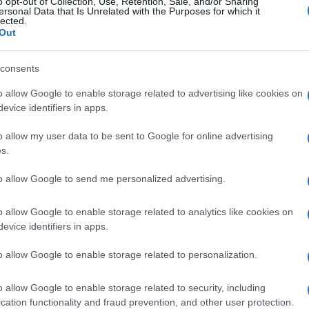
o opt-out of Collection, Use, Retention, Sale, and/or Sharing
ersonal Data that Is Unrelated with the Purposes for which it
lected.
Out
consents
o allow Google to enable storage related to advertising like cookies on
evice identifiers in apps.
o allow my user data to be sent to Google for online advertising
s.
to allow Google to send me personalized advertising.
o allow Google to enable storage related to analytics like cookies on
evice identifiers in apps.
Login
o allow Google to enable storage related to personalization.
Please login t
o allow Google to enable storage related to security, including
cation functionality and fraud prevention, and other user protection.
2
COMMENTS