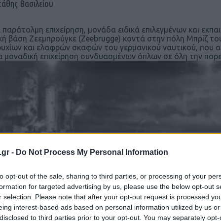
τάθης Βασιλείου
α παράτολμη επιχείρηση, μονάδα ειδικά επιλεγμένων και εκπ
κή βάση Ζεεμπρούγκε (Zeebrugge) κοντά στην πόλη Μπρίζ το
υχίων και ελαφρών σκαφών του γερμανικού ναυτικού, που α
ια μοναδική επιχείρηση συνδυασμένων όπλων σε όλη την πο
.gr -
Do Not Process My Personal Information
to opt-out of the sale, sharing to third parties, or processing of your per
formation for targeted advertising by us, please use the below opt-out s
r selection. Please note that after your opt-out request is processed y
μα της βρετανικής επίθεσης στο μόλο του Zeebrugge, από 
eing interest-based ads based on personal information utilized by us or
disclosed to third parties prior to your opt-out. You may separately opt-