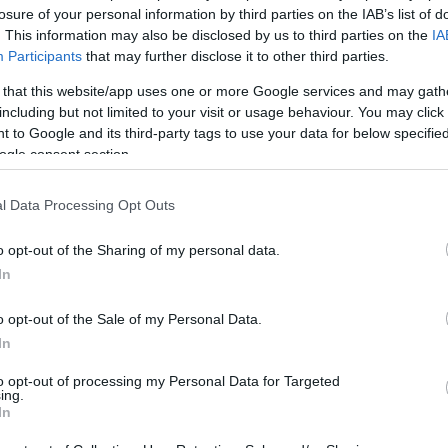
losure of your personal information by third parties on the IAB’s list of
δρομή αποφασίστηκε μετά την επανειλημμένη αποτυχία του 
. This information may also be disclosed by us to third parties on the
IA
σης πέντε μεραρχιών για την κατάληψη και καταστροφή τω
Participants
that may further disclose it to other third parties.
ρυχιακού πολέμου άνευ ορίων” από τους Γερμανούς το 1917,
λία και η εξουδετέρωση της βάσης είχε μεγάλη σημασία.
 that this website/app uses one or more Google services and may gath
έχεια στο
Military History
including but not limited to your visit or usage behaviour. You may click 
 to Google and its third-party tags to use your data for below specifi
ogle consent section.
l Data Processing Opt Outs
Ακολουθήστε το
ΠΤΗΣΗ
στο
Google News
και μάθετε πρώτοι όλες τις ειδήσεις.
o opt-out of the Sharing of my personal data.
θρα που δημοσιεύονται στο flight.com.gr εκφράζουν τους σ
In
ι απαραίτητα τον ιστότοπο. Απαγορεύεται η αναδημοσίευση 
o opt-out of the Sale of my Personal Data.
ση. Σε αντίθετη περίπτωση θα λαμβάνονται νομικά μέτρα. Ο 
In
ρεί το δικαίωμα ελέγχου των σχολίων, τα οποία εκφράζουν 
αφέα τους.
to opt-out of processing my Personal Data for Targeted
ing.
In