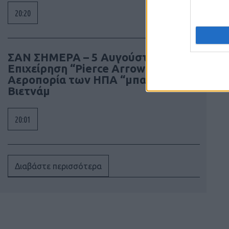
20:20
ΣΑΝ ΣΗΜΕΡΑ – 5 Αυγούστου 1964:
Επιχείρηση “Pierce Arrow”, η
Αεροπορία των ΗΠΑ “μπαίνει” στο
Βιετνάμ
20:01
Διαβάστε περισσότερα