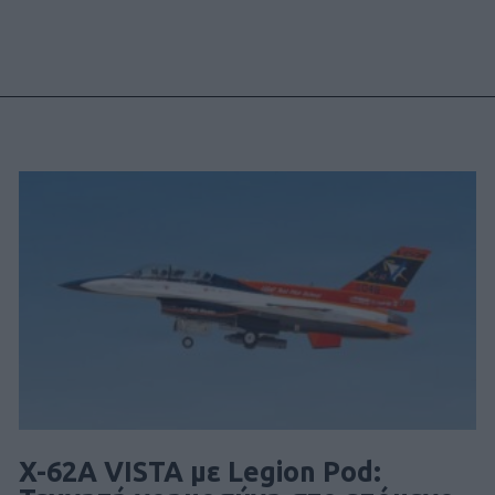
X-62A VISTA με Legion Pod: