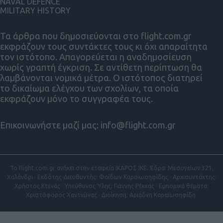
NAVAL DEFENCE
MILITARY HISTORY
Τα άρθρα που δημοσιεύονται στο flight.com.gr
εκφράζουν τους συντάκτες τους κι όχι απαραίτητα
τον ιστότοπο. Απαγορεύεται η αναδημοσίευση
χωρίς γραπτή έγκριση. Σε αντίθετη περίπτωση θα
λαμβάνονται νομικά μέτρα. Ο ιστότοπος διατηρεί
το δικαίωμα ελέγχου των σχολίων, τα οποία
εκφράζουν μόνο το συγγραφέα τους.
Επικοινωνήστε μαζί μας:
info@flight.com.gr
Το flight.com.gr ανήκει στην εταιρεία ΙΚΑΡΟΣ ΙΚΕ. Έδρα: Μεσογείων 321,
Χαλάνδρι · Εκδότης-Διευθυντής: Φαίδων Καραϊωσηφίδης · Αρχισυντάκτης:
Χρήστος Κτενάς · Υπεύθυνος Ύλης: Γιάννης Ρέκκας · Εμπορικά θέματα:
Χριστόφορος Χαντιώνας · Διοίκηση: Αριάδνη Καραϊωσηφίδη.