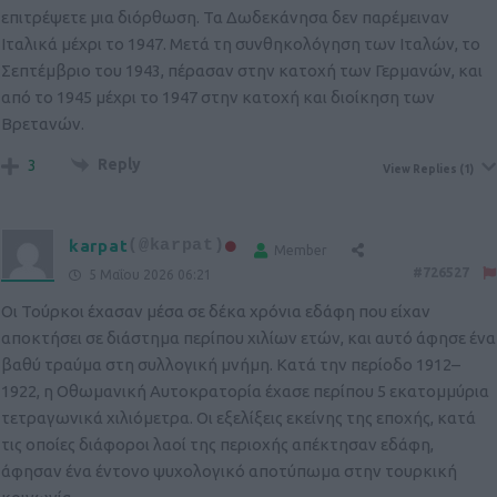
επιτρέψετε μια διόρθωση. Τα Δωδεκάνησα δεν παρέμειναν
Ιταλικά μέχρι το 1947. Μετά τη συνθηκολόγηση των Ιταλών, το
Σεπτέμβριο του 1943, πέρασαν στην κατοχή των Γερμανών, και
από το 1945 μέχρι το 1947 στην κατοχή και διοίκηση των
Βρετανών.
Reply
3
View Replies
(1)
karpat
(@karpat)
Member
#726527
5 Μαΐου 2026 06:21
Οι Τούρκοι έχασαν μέσα σε δέκα χρόνια εδάφη που είχαν
αποκτήσει σε διάστημα περίπου χιλίων ετών, και αυτό άφησε ένα
βαθύ τραύμα στη συλλογική μνήμη. Κατά την περίοδο 1912–
1922, η Οθωμανική Αυτοκρατορία έχασε περίπου 5 εκατομμύρια
τετραγωνικά χιλιόμετρα. Οι εξελίξεις εκείνης της εποχής, κατά
τις οποίες διάφοροι λαοί της περιοχής απέκτησαν εδάφη,
άφησαν ένα έντονο ψυχολογικό αποτύπωμα στην τουρκική