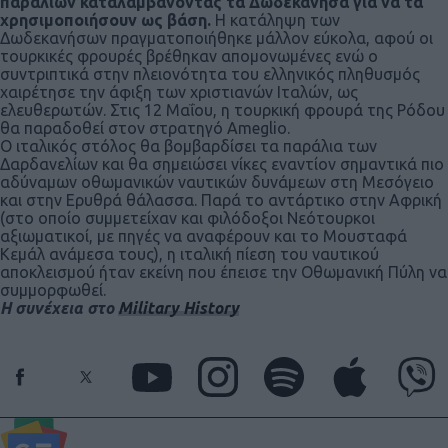
παραλίων καταλαμβάνοντας τα Δωδεκάνησα για να τα
χρησιμοποιήσουν ως βάση.
Η κατάληψη των
Δωδεκανήσων πραγματοποιήθηκε μάλλον εύκολα, αφού οι
τουρκικές φρουρές βρέθηκαν απομονωμένες ενώ ο
συντριπτικά στην πλειονότητα του ελληνικός πληθυσμός
χαιρέτησε την άφιξη των χριστιανών Ιταλών, ως
ελευθερωτών. Στις 12 Μαΐου, η τουρκική φρουρά της Ρόδου
θα παραδοθεί στον στρατηγό Ameglio.
Ο ιταλικός στόλος θα βομβαρδίσει τα παράλια των
Δαρδανελίων και θα σημειώσει νίκες εναντίον σημαντικά πιο
αδύναμων οθωμανικών ναυτικών δυνάμεων στη Μεσόγειο
και στην Ερυθρά θάλασσα. Παρά το αντάρτικο στην Αφρική
(στο οποίο συμμετείχαν και φιλόδοξοι Νεότουρκοι
αξιωματικοί, με πηγές να αναφέρουν και το Μουσταφά
Κεμάλ ανάμεσα τους), η ιταλική πίεση του ναυτικού
αποκλεισμού ήταν εκείνη που έπεισε την Οθωμανική Πύλη να
συμμορφωθεί.
Η συνέχεια στο
Military History