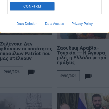
CONFIRM
Data Deletion
Data Access
Privacy Policy
Ζελένσκι: Δεν
Σαουδική Αραβία–
φθάνουν οι ποσότητες
Τουρκία — Η Άγκυρα
πυραύλων Patriot που
μιλά, η Ελλάδα μετρά
μας στέλνουν
πράξεις
3
09/08/2026
1
09/08/2026