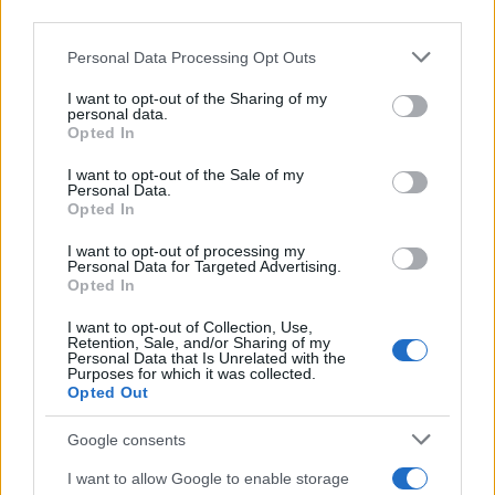
17:20
third parties.
Please note that this website/app uses one or more Google
Personal Data Processing Opt Outs
services and may gather and store information including but
not limited to your visit or usage behaviour. You may click to
I want to opt-out of the Sharing of my
Διαβάστε περισσότερα
personal data.
grant or deny consent to Google and its third-party tags to
Opted In
use your data for below specified purposes in below Google
consent section.
I want to opt-out of the Sale of my
Διαβάστε επίσης
Personal Data.
Opted In
I want to opt-out of processing my
Personal Data for Targeted Advertising.
Opted In
I want to opt-out of Collection, Use,
Retention, Sale, and/or Sharing of my
Personal Data that Is Unrelated with the
Purposes for which it was collected.
Opted Out
Δύο άγνωστα drones
Google consents
ΣΑΝ ΣΗΜΕΡΑ – 9
πάνω από γερμανική
I want to allow Google to enable storage
Αυγούστου 1945:
βάση υποστήριξης