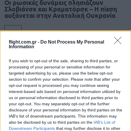
Οι ρωσικές δυνάμεις πλησιάζουν
Σλοβιάνσκ και Κραματόρσκ – Η πίεση
αυξάνεται στην Ανατολική Ουκρανία
18:40
flight.com.gr -
Do Not Process My Personal
Information
ΣΑΝ ΣΗΜΕΡΑ – 9 Αυγούστου 1942:
If you wish to opt-out of the sale, sharing to third parties, or
Ναυμαχία της νήσου Σάβο, οι Ιάπωνες
processing of your personal or sensitive information for
νικούν το Αμερικανικό Ναυτικό
targeted advertising by us, please use the below opt-out
section to confirm your selection. Please note that after your
opt-out request is processed you may continue seeing
18:01
interest-based ads based on personal information utilized by
us or personal information disclosed to third parties prior to
your opt-out. You may separately opt-out of the further
disclosure of your personal information by third parties on the
Ιρανικός πύραυλος έπληξε τάνκερ των
IAB’s list of downstream participants. This information may
ΗΑΕ στα Στενά του Ορμούζ
also be disclosed by us to third parties on the
IAB’s List of
Downstream Participants
that may further disclose it to other