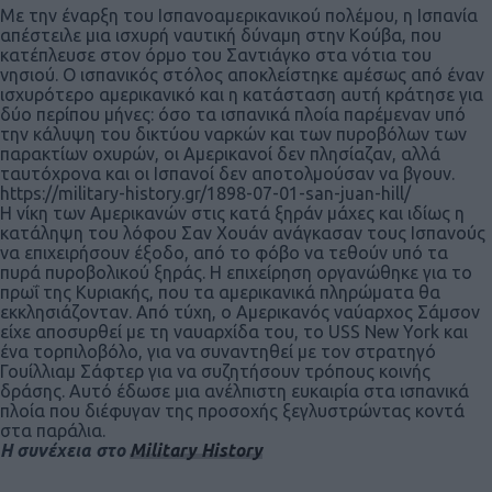
Με την έναρξη του Ισπανοαμερικανικού πολέμου, η Ισπανία
απέστειλε μια ισχυρή ναυτική δύναμη στην Κούβα, που
κατέπλευσε στον όρμο του Σαντιάγκο στα νότια του
νησιού. Ο ισπανικός στόλος αποκλείστηκε αμέσως από έναν
ισχυρότερο αμερικανικό και η κατάσταση αυτή κράτησε για
δύο περίπου μήνες: όσο τα ισπανικά πλοία παρέμεναν υπό
την κάλυψη του δικτύου ναρκών και των πυροβόλων των
παρακτίων οχυρών, οι Αμερικανοί δεν πλησίαζαν, αλλά
ταυτόχρονα και οι Ισπανοί δεν αποτολμούσαν να βγουν.
https://military-history.gr/1898-07-01-san-juan-hill/
Η νίκη των Αμερικανών στις κατά ξηράν μάχες και ιδίως η
κατάληψη του λόφου Σαν Χουάν ανάγκασαν τους Ισπανούς
να επιχειρήσουν έξοδο, από το φόβο να τεθούν υπό τα
πυρά πυροβολικού ξηράς. Η επιχείρηση οργανώθηκε για το
πρωΐ της Κυριακής, που τα αμερικανικά πληρώματα θα
εκκλησιάζονταν. Από τύχη, ο Αμερικανός ναύαρχος Σάμσον
είχε αποσυρθεί με τη ναυαρχίδα του, το USS New York και
ένα τορπιλοβόλο, για να συναντηθεί με τον στρατηγό
Γουίλλιαμ Σάφτερ για να συζητήσουν τρόπους κοινής
δράσης. Αυτό έδωσε μια ανέλπιστη ευκαιρία στα ισπανικά
πλοία που διέφυγαν της προσοχής ξεγλυστρώντας κοντά
στα παράλια.
Η συνέχεια στο
Military History