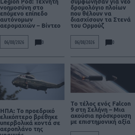
Legion Pod: Τεχνητή
συμφώνησαν για νέο
νοημοσύνη στο
δρομολόγιο πλοίων
επόμενο επίπεδο
που θέλουν να
αυτόνομων
διασχίσουν τα Στενά
αερομαχιών – Βίντεο
του Ορμούζ
0
0
06/08/2026
06/08/2026
Το τέλος ενός Falcon
9 στη Σελήνη – Μια
ΗΠΑ: Το προεδρικό
ακούσια πρόσκρουση
ελικόπτερο βρέθηκε
με επιστημονική αξία
υπερβολικά κοντά σε
αεροπλάνο της
γραμμής