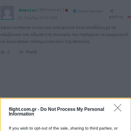
4Vector
(@4vector)
Noble Member
#607325
3 Ιουλίου 2024 19:06
Αφού το Maine τινάχτηκε από φωτιά στην αποθήκη με τα
κάρβουνα του, έδωσε την ευκαιρία που περίμεναν οι αμερικανοί
να ξεκινήσουν πόλεμο εναντίον της Ισπανίας.
Reply
0
Ροή Ειδήσεων
flight.com.gr -
Do Not Process My Personal
Information
If you wish to opt-out of the sale, sharing to third parties, or