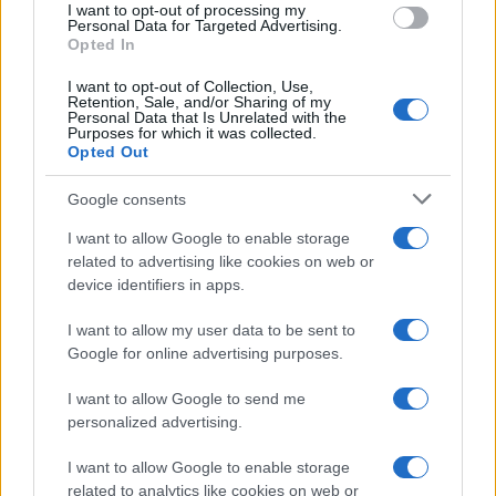
I want to opt-out of processing my
Personal Data for Targeted Advertising.
08:59
Opted In
I want to opt-out of Collection, Use,
Retention, Sale, and/or Sharing of my
Personal Data that Is Unrelated with the
Purposes for which it was collected.
Ιράν και Ομάν: συμφώνησαν για νέο
Opted Out
δρομολόγιο πλοίων που θέλουν να
διασχίσουν τα Στενά του Ορμούζ
Google consents
I want to allow Google to enable storage
08:20
related to advertising like cookies on web or
device identifiers in apps.
I want to allow my user data to be sent to
ΗΠΑ: Το προεδρικό ελικόπτερο βρέθηκε
Google for online advertising purposes.
υπερβολικά κοντά σε αεροπλάνο της
γραμμής
I want to allow Google to send me
personalized advertising.
08:01
I want to allow Google to enable storage
related to analytics like cookies on web or