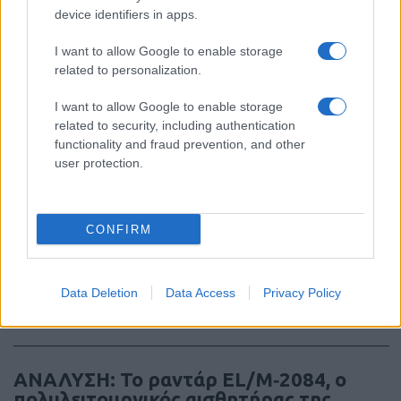
device identifiers in apps.
Το τέλος ενός Falcon 9 στη Σελήνη – Μια
I want to allow Google to enable storage
ακούσια πρόσκρουση με επιστημονική
related to personalization.
αξία
I want to allow Google to enable storage
related to security, including authentication
07:59
functionality and fraud prevention, and other
user protection.
Τραγικό ρεκόρ, ο χειρότερος μήνας
απωλειών αμάχων από το 2022 στον
CONFIRM
πόλεμο Ρωσίας-Ουκρανίας
Data Deletion
Data Access
Privacy Policy
21:20
ΑΝΑΛΥΣΗ: To ραντάρ EL/M‑2084, ο
πολυλειτουργικός αισθητήρας της