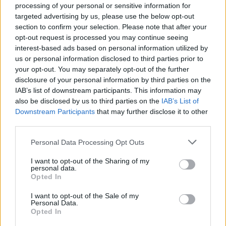
processing of your personal or sensitive information for
targeted advertising by us, please use the below opt-out
Ο Τραμπ αρνείται ότι αντιμετωπίζει
section to confirm your selection. Please note that after your
έλλειψη πυρομαχικών και καταφέρεται
opt-out request is processed you may continue seeing
εναντίον των ΜΜΕ
interest-based ads based on personal information utilized by
us or personal information disclosed to third parties prior to
your opt-out. You may separately opt-out of the further
11:52
disclosure of your personal information by third parties on the
IAB’s list of downstream participants. This information may
also be disclosed by us to third parties on the
IAB’s List of
Δύο Ισραηλινοί στρατιωτικοί νεκροί
Downstream Participants
that may further disclose it to other
third parties.
στον νότιο Λίβανο
Please note that this website/app uses one or more Google
Personal Data Processing Opt Outs
services and may gather and store information including but
09:04
not limited to your visit or usage behaviour. You may click to
I want to opt-out of the Sharing of my
personal data.
grant or deny consent to Google and its third-party tags to
Opted In
use your data for below specified purposes in below Google
consent section.
X-62A VISTA με Legion Pod: Τεχνητή
I want to opt-out of the Sale of my
Personal Data.
νοημοσύνη στο επόμενο επίπεδο
Opted In
αυτόνομων αερομαχιών – Βίντεο