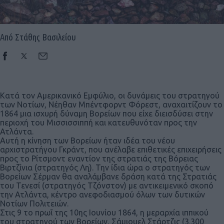
Από Στάθης Βασιλείου
Κατά τον Αμερικανικό Εμφύλιο, οι δυνάμεις του στρατηγού
των Νοτίων, Νέηθαν Μπέντφορντ Φόρεστ, αναχαιτίζουν το
1864 μια ισχυρή δύναμη Βορείων που είχε διεισδύσει στην
περιοχή του Μισσισσιππή και κατευθυνόταν προς την
Ατλάντα.
Αυτή η κίνηση των Βορείων ήταν ιδέα του νέου
αρχιστρατήγου Γκράντ, που ανέλαβε επιθετικές επιχειρήσεις
προς το Ρίτσμοντ εναντίον της στρατιάς της Βόρειας
Βιρτζίνια (στρατηγός Λη). Την ίδια ώρα ο στρατηγός των
Βορείων Σέρμαν θα αναλάμβανε δράση κατά της Στρατιάς
του Τενεσί (στρατηγός Τζόνστον) με αντικειμενικό σκοπό
την Ατλάντα, κέντρο ανεφοδιασμού όλων των δυτικών
Νοτίων Πολιτειών.
Στις 9 το πρωΐ της 10ης Ιουνίου 1864, η μεραρχία ιππικού
του στρατηγού των Βορείων, Σάμιουελ Στάρτζις (3.300