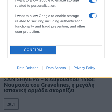
I want to allow Google to enable storage
Γάζα
related to personalization.
I want to allow Google to enable storage
20:59
related to security, including authentication
functionality and fraud prevention, and other
user protection.
Συντριβή Sikorsky CH-54A Tarhe σε
αεροπυρόσβεση στη Γιούτα
CONFIRM
20:40
Data Deletion
Data Access
Privacy Policy
ΣΑΝ ΣΗΜΕΡΑ – 8 Αυγούστου 1588:
Ναυμαχία του Gravelines, η μεγάλη
ισπανική αρμάδα σκορπίζει
20:01