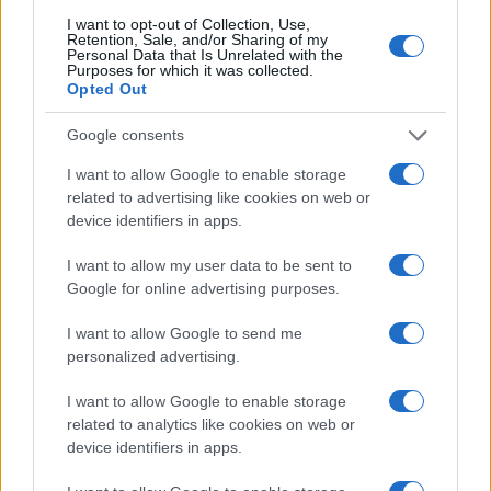
Ευρωπαϊκή Επιτροπή: Επιταχύνει το
I want to opt-out of Collection, Use,
Retention, Sale, and/or Sharing of my
IRIS² με 348 δορυφόρους για ασφαλείς
Personal Data that Is Unrelated with the
ευρωπαϊκές επικοινωνίες
Purposes for which it was collected.
Opted Out
07:45
Google consents
I want to allow Google to enable storage
related to advertising like cookies on web or
device identifiers in apps.
Πλοίο «Nadezhda»: Χτυπήθηκε από
ουκρανικά drones καθ’ οδόν προς τη
I want to allow my user data to be sent to
Ρωσία – Ρυμουλκήθηκε σε τουρκικό
Google for online advertising purposes.
λιμάνι
I want to allow Google to send me
personalized advertising.
07:23
I want to allow Google to enable storage
related to analytics like cookies on web or
device identifiers in apps.
Η Χαμάς δηλώνει εκ νέου έτοιμη να
εφαρμόσει το σχέδιο των ΗΠΑ για τη