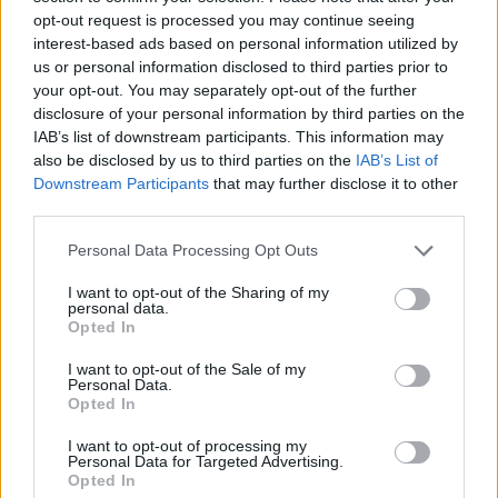
09:40
opt-out request is processed you may continue seeing
interest-based ads based on personal information utilized by
us or personal information disclosed to third parties prior to
your opt-out. You may separately opt-out of the further
Στρατιωτική παρεμβολή GPS συνδέεται
disclosure of your personal information by third parties on the
με συντριβή αεροσκάφους στο Νέο
IAB’s list of downstream participants. This information may
Μεξικό με 4 νεκρούς;
also be disclosed by us to third parties on the
IAB’s List of
Downstream Participants
that may further disclose it to other
third parties.
09:30
Please note that this website/app uses one or more Google
Personal Data Processing Opt Outs
services and may gather and store information including but
not limited to your visit or usage behaviour. You may click to
I want to opt-out of the Sharing of my
personal data.
Το Βερολίνο θα επεκτείνει την έρευνα
grant or deny consent to Google and its third-party tags to
Opted In
για την ασφάλεια από τα drones μετά το
use your data for below specified purposes in below Google
περιστατικό σε αεροδρόμιο
consent section.
I want to opt-out of the Sale of my
Personal Data.
Opted In
09:10
I want to opt-out of processing my
Personal Data for Targeted Advertising.
Opted In