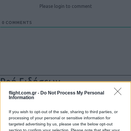
Please login to comment
0
COMMENTS
Ροή Ειδήσεων
flight.com.gr -
Do Not Process My Personal
Information
Η Ινδία χτυπά την πόρτα μαχητού 6ης
If you wish to opt-out of the sale, sharing to third parties, or
γενιάς μέσω του διαδόχου FCAS
processing of your personal or sensitive information for
targeted advertising by us, please use the below opt-out
section to confirm your selection. Please note that after your