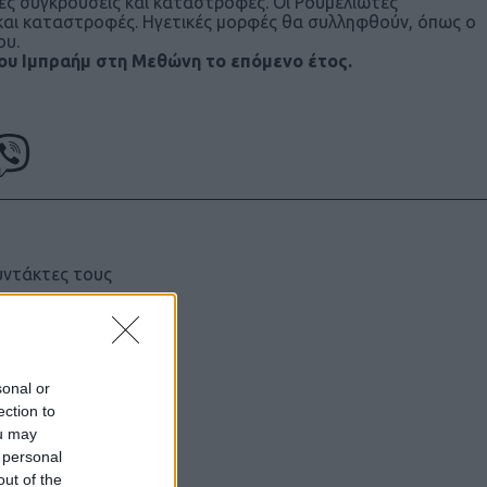
ιες συγκρούσεις και καταστροφές. Οι Ρουμελιώτες
και καταστροφές. Ηγετικές μορφές θα συλληφθούν, όπως ο
ου.
του Ιμπραήμ στη Μεθώνη το επόμενο έτος.
υντάκτες τους
χωρίς γραπτή
ιστότοπος
μόνο το
sonal or
ection to
ou may
 personal
out of the