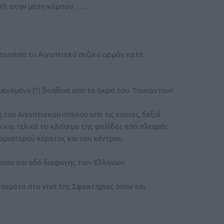
ρή. στην μέση κάμπου …. .
τωπίσει το Αιγυπτιακό πεζικό ορμόν κατά
μενόμενη (?) βοήθεια από τα άκρα του. Τουναντίον!
του Αιγυπτιακού ιππικού από τις χούνες, δεξιά
 και τελικά το κλείσιμο της ψαλίδας από πλευράς
αριστερού κέρατος και του κέντρου.
λεσαν και οδό διαφυγής των Ελλήνων.
εύματα στο νησί της Σφακτηρίας όπου και