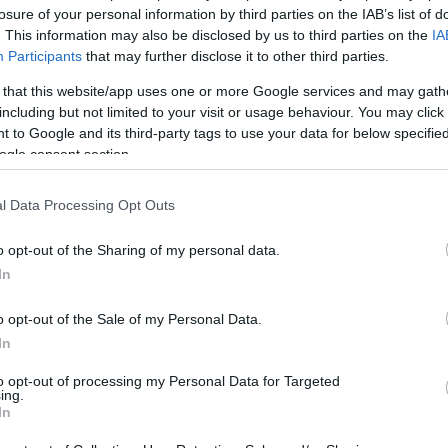
losure of your personal information by third parties on the IAB’s list of
. This information may also be disclosed by us to third parties on the
IA
Participants
that may further disclose it to other third parties.
 that this website/app uses one or more Google services and may gath
including but not limited to your visit or usage behaviour. You may click 
 to Google and its third-party tags to use your data for below specifi
ogle consent section.
l Data Processing Opt Outs
o opt-out of the Sharing of my personal data.
In
Login
o opt-out of the Sale of my Personal Data.
In
Please login t
to opt-out of processing my Personal Data for Targeted
ing.
In
4
COMMENTS