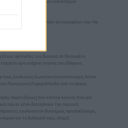
το, ιδίως από πλευράς των ικανότερων
ιχη του Μιλτιάδου και λοιπών αντιγραφέων του: Να
 είναι εντελώς άστοχη:
δή στους πρόποδες του βουνού, σε δασωμένη
ρατεύματα άρα υπάρχει γνώση του εδάφους
 με τους Σουλιώτες Κωνσταντίνο Μπότσαρη, Κίτσο
 τον Παναγιώτη Ζαφειρόπουλο από το Άργος.
εράς παρατάξεως) έχει κάποια λογική: Έχει μια
ια που εν γένει διατρέχουν την περιοχή.
ιαπέραστες τουλάχιστον δυσχερώς προσπελάσιμες,
πειρώνται τη διέλευσή τους. (σημ2)