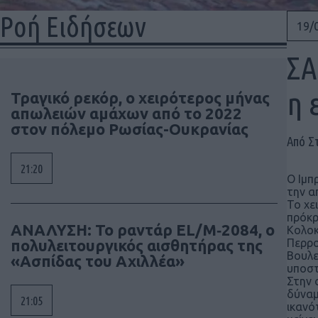
Ροή Ειδήσεων
19/
ΣΑ
η 
Τραγικό ρεκόρ, ο χειρότερος μήνας
απωλειών αμάχων από το 2022
στον πόλεμο Ρωσίας-Ουκρανίας
Από Σ
21:20
Ο Ιμπ
την α
Το χε
πρόκρ
ΑΝΑΛΥΣΗ: To ραντάρ EL/M‑2084, ο
Κολοκ
πολυλειτουργικός αισθητήρας της
Περρο
Βουλε
«Ασπίδας του Αχιλλέα»
υποστ
Στην 
δύναμ
21:05
ικανό