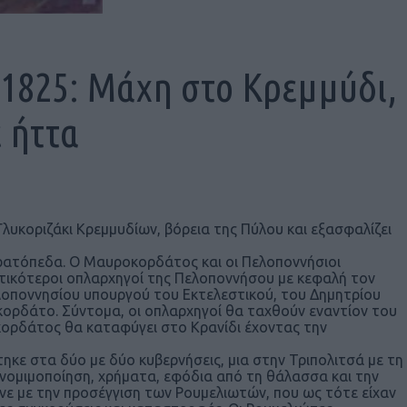
1825: Μάχη στο Κρεμμύδι,
ε ήττα
λυκοριζάκι Κρεμμυδίων, βόρεια της Πύλου και εξασφαλίζει
τρατόπεδα. Ο Μαυροκορδάτος και οι Πελοποννήσιοι
αντικότεροι οπλαρχηγοί της Πελοποννήσου με κεφαλή τον
λοποννησίου υπουργού του Εκτελεστικού, του Δημητρίου
ορδάτο. Σύντομα, οι οπλαρχηγοί θα ταχθούν εναντίον του
κορδάτος θα καταφύγει στο Κρανίδι έχοντας την
τηκε στα δύο με δύο κυβερνήσεις, μια στην Τριπολιτσά με τη
 (νομιμοποίηση, χρήματα, εφόδια από τη θάλασσα και την
νε με την προσέγγιση των Ρουμελιωτών, που ως τότε είχαν