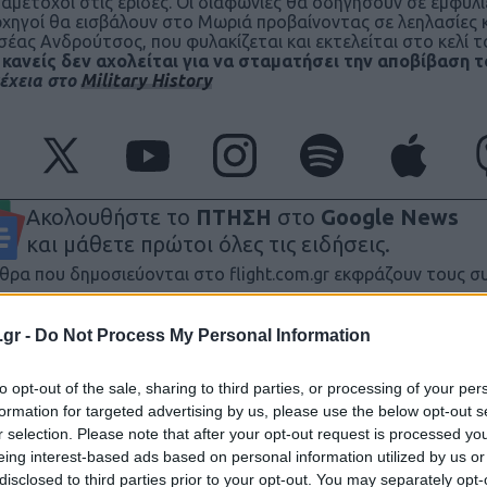
ι αμέτοχοι στις έριδες. Οι διαφωνίες θα οδηγήσουν σε εμφύλ
χηγοί θα εισβάλουν στο Μωριά προβαίνοντας σε λεηλασίες 
έας Ανδρούτσος, που φυλακίζεται και εκτελείται στο κελί τ
 κανείς δεν αχολείται για να σταματήσει την αποβίβαση 
έχεια στο
Military History
Ακολουθήστε το
ΠΤΗΣΗ
στο
Google News
και μάθετε πρώτοι όλες τις ειδήσεις.
θρα που δημοσιεύονται στο flight.com.gr εκφράζουν τους σ
ι απαραίτητα τον ιστότοπο. Απαγορεύεται η αναδημοσίευση 
ση. Σε αντίθετη περίπτωση θα λαμβάνονται νομικά μέτρα. Ο 
.gr -
Do Not Process My Personal Information
ρεί το δικαίωμα ελέγχου των σχολίων, τα οποία εκφράζουν 
αφέα τους.
to opt-out of the sale, sharing to third parties, or processing of your per
formation for targeted advertising by us, please use the below opt-out s
r selection. Please note that after your opt-out request is processed y
eing interest-based ads based on personal information utilized by us or
disclosed to third parties prior to your opt-out. You may separately opt-