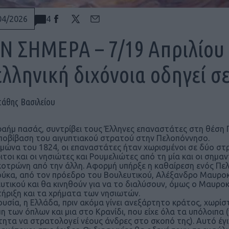
4
04/2026
Ν ΣΗΜΕΡΑ – 7/19 Απριλίου 
ελληνική διχόνοια οδηγεί σ
τάθης Βασιλείου
ραήμ πασάς, συντρίβει τους Έλληνες επαναστάτες στη θέση Γ
ποβίβαση του αιγυπτιακού στρατού στην Πελοπόννησο.
ιμώνα του 1824, οι επαναστάτες ήταν χωρισμένοι σε δύο σ
ιτοι και οι νησιώτες και Ρουμελιώτες από τη μία και οι σημ
οτρώνη από την άλλη. Αφορμή υπήρξε η καθαίρεση ενός Πε
ύκα, από τον πρόεδρο του Βουλευτικού, Αλέξανδρο Μαυροκ
υτικού και θα κινηθούν για να το διαλύσουν, όμως ο Μαυρο
ήριξη και τα χρήματα των νησιωτών.
ουσία, η Ελλάδα, πριν ακόμα γίνει ανεξάρτητο κράτος, χωρίσ
η των όπλων και μια στο Κρανίδι, που είχε όλα τα υπόλοιπα
τητα να στρατολογεί νέους άνδρες στο σκοπό της). Αυτό έγι