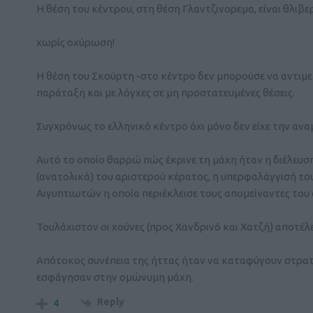
Η θέση του κέντρου, στη θέση Γλαντζινορεμα, είναι θλιβε
χωρίς οχύρωση!
Η θέση του Σκούρτη -στο κέντρο δεν μπορούσε να αντιμε
παράταξη και με λόγχες σε μη προστατευμένες θέσεις.
Συγχρόνως το ελληνικό κέντρο όχι μόνο δεν είχε την ανα
Αυτό το οποίο θαρρώ πώς έκρινε τη μάχη ήταν η διέλευση 
(ανατολικά) του αριστερού κέρατος, η υπερφαλάγγισή του
Αιγυπτιωτών η οποία περιέκλεισε τους απομείναντες του 
Τουλάχιστον οι χούνες (προς Χανδρινό και Χατζή) αποτέ
Απότοκος συνέπεια της ήττας ήταν να καταφύγουν στρατ
εσφάγησαν στην ομώνυμη μάχη.
Reply
4