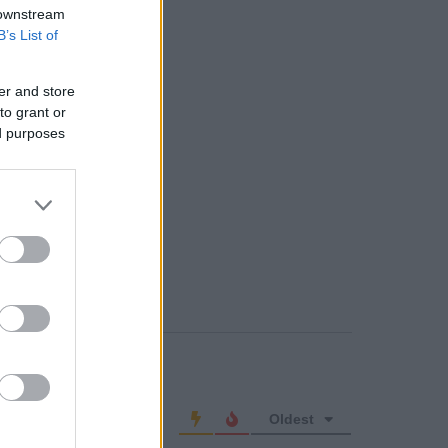
 downstream
B’s List of
er and store
to grant or
ed purposes
o comment
Oldest