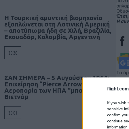
μείνε
οπλαρ
Οδυσσ
Έτσι,
Η Τουρκική αμυντική βιομηχανία
Η συν
εξαπλώνεται στη Λατινική Αμερική
– αποτύπωμα ήδη σε Χιλή, Βραζιλία,
Εκουαδόρ, Κολομβία, Αργεντινή
20:20
Τα άρ
ΣΑΝ ΣΗΜΕΡΑ – 5 Αυγούστου 1964:
κι όχ
Επιχείρηση “Pierce Arrow”, η
έγκρι
flight.com
Αεροπορία των ΗΠΑ “μπαίνει” στο
διατη
Βιετνάμ
συγγρ
If you wish 
sensitive in
20:01
confirm you
continue se
information 