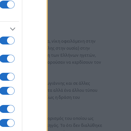
τάσου στο Σχοικόλακκα, νίκη οφειλόμενη στην
ς μάχης (αντάρτικου πόλης στην ουσία) στην
οχής) πρόσθεσε στη σκέψη των Ελλήνων ηγετών,
ως μία αλαζονεία: πώς μπορούσαν να κερδίσουν τον
Παλαιόκαστρο ο Μακρυγιάννης και σε άλλες
ς Οθωμανικά στρατεύματα αλλά ένα άλλου τύπου
ρόνια αντιμετώπιζαν. Ιδίως η δράση του
εόντως
λογή του Σκούρτη ( ο διορισμός του οποίου ως
ών ανδρών ετίθετο αρχηγός. Το ότι δεν διαλύθηκε