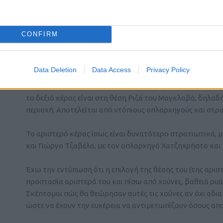
άμεσα το ελληνικό στρατόπεδο μου φαίνεται αξιοθαύμασ
στρατηγών, δείγμα του πατριωτισμού τους) (σημ1).
CONFIRM
Η διάταξη επί του πεδίου μου θυμίζει κάπως την αντίστο
κλείσει η ψαλίδα.
Data Deletion
Data Access
Privacy Policy
Η επιλογή των σημείων των δύο κεράτων δεν νομίζω πώς
το δεξιό κέρας είναι στη θέση Ριζά του Μαγκλαβά, δηλα
περιοχή. Αποτελείται από ντόπιους οπλαρχηγούς και στ
Το αριστερό κέρας ίσως είναι δυνατότερο στρατιωτικά,
και Γιώργο Τζαβέλα, με τον οπλαρχηγό Χατζηχρήστο και
Έχω την εντύπωση ότι η επιλογή της θέσης του (της αριστ
προστασία αριστερά του και πίσω από χούνες, βαθειά ρυάκ
Σκέπτομαι πώς θα θεώρησαν αυτές τις χούνες αν όχι αδ
ώστε να έχουν την ευχέρεια να αντιμετωπίζουν όσους απο