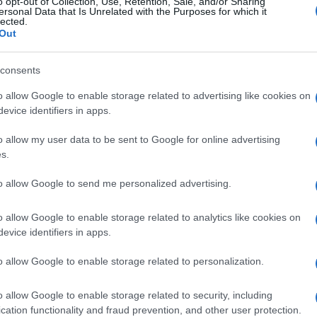
o opt-out of Collection, Use, Retention, Sale, and/or Sharing
ersonal Data that Is Unrelated with the Purposes for which it
lected.
Aristides
(@aristides)
Active Member
Out
20 Απριλίου 2023 11:31
[1] Θα ήθελα να σημειώσω κάποιες μικρές σκέψεις
consents
o allow Google to enable storage related to advertising like cookies on
Νομίζω πώς η μικρή νίκη του βεροιώτη Αναστάσιου Καρα
evice identifiers in apps.
ικανότητα του οπλαρχηγού να επιλέξει ορθώς το πεδίο τη
τακτική του αλλά και στην τύχη (εμφάνιση ραγδαίας βρ
o allow my user data to be sent to Google for online advertising
μαζί με τις προσωπικές έριδες και εγωισμούς, ενδεχομέν
s.
αντίπαλο.
to allow Google to send me personalized advertising.
Παρείδαν πώς στο Σχοινόλακκα όπως προηγουμένως στο 
o allow Google to enable storage related to analytics like cookies on
μικρότερες αψιμαχίες δεν αντιμετώπιζαν τα γνωστά του
evice identifiers in apps.
στρατό, με εκπαίδευση και τακτική διάφορη αυτών που χ
Αιγυπτιακού ιππικού στο Σχοινόλακκα δεν εκτιμήθηκε δ
o allow Google to enable storage related to personalization.
Προφανώς δεν είμαι σε θέση να κρίνω στρατηγικά την επι
o allow Google to enable storage related to security, including
αρχιστράτηγου ήταν επιεικώς άστοχος, αν σκεφθούμε ποι
cation functionality and fraud prevention, and other user protection.