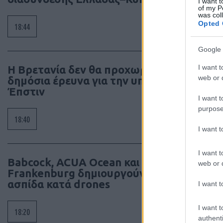
I want t
of my P
was col
Opted 
18:44
Google 
I want t
Η Βρετανία δεν θα προχωρήσει σε
web or d
δημόσια έρευνα για την υπόθεση
Έπστιν
I want t
purpose
18:40
I want 
I want t
Babcock, ACUA Ocean και
web or d
Frankenburg δημιουργούν ναυτική
ασπίδα κατά drones
I want t
I want t
18:20
authenti