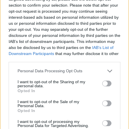
παραγωγής των Gripen
section to confirm your selection. Please note that after your
opt-out request is processed you may continue seeing
interest-based ads based on personal information utilized by
19:20
us or personal information disclosed to third parties prior to
your opt-out. You may separately opt-out of the further
disclosure of your personal information by third parties on the
IAB’s list of downstream participants. This information may
ΕΞΕΛΙΞΗ: H Τουρκία στέλνει όλους τους
also be disclosed by us to third parties on the
IAB’s List of
εκτοξευτές της MLRS και τους
Downstream Participants
that may further disclose it to other
πυραύλους ATACMS στην Ουκρανία
third parties.
Please note that this website/app uses one or more Google
Personal Data Processing Opt Outs
19:05
services and may gather and store information including but
not limited to your visit or usage behaviour. You may click to
I want to opt-out of the Sharing of my
personal data.
grant or deny consent to Google and its third-party tags to
Opted In
use your data for below specified purposes in below Google
Drakon: το μεγαλύτερο υποβρύχιο που
consent section.
I want to opt-out of the Sale of my
ναυπηγήθηκε στη Γερμανία παραδίδεται
Personal Data.
στο Ισραήλ
Opted In
I want to opt-out of processing my
18:40
Personal Data for Targeted Advertising.