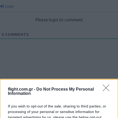
Login
Please login to comment
0
COMMENTS
Ροή Ειδήσεων
flight.com.gr -
Do Not Process My Personal
Information
If you wish to opt-out of the sale, sharing to third parties, or
processing of your personal or sensitive information for
H Saab πάει για διπλασιασμό της
targeted advertising by us, please use the below opt-out