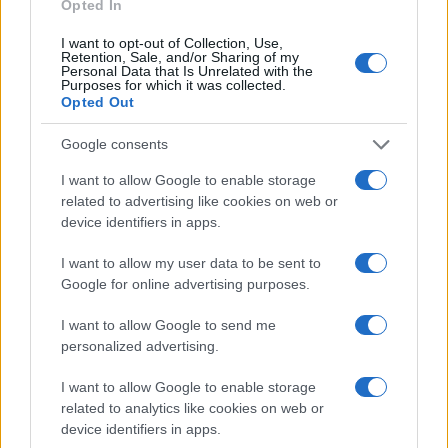
Opted In
I want to opt-out of Collection, Use,
Retention, Sale, and/or Sharing of my
Και η Lufthansa απορρίπτει τα πρώτα
Personal Data that Is Unrelated with the
Purposes for which it was collected.
Boeing 777-9 – Νέος πονοκέφαλος για
Opted Out
την αμερικανική εταιρεία
Google consents
18:40
I want to allow Google to enable storage
related to advertising like cookies on web or
device identifiers in apps.
ΣΑΝ ΣΗΜΕΡΑ – 7 Αυγούστου 2008: Ο
I want to allow my user data to be sent to
Πόλεμος της Νότιας Οσσετίας, η
Google for online advertising purposes.
σύγκρουση των 10 ημερών
I want to allow Google to send me
personalized advertising.
18:01
I want to allow Google to enable storage
related to analytics like cookies on web or
device identifiers in apps.
Η Ισπανία ζητά από την Ιταλία να θέσει