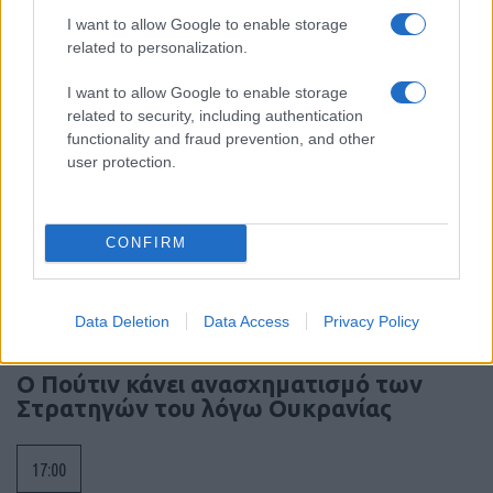
και πάλι σε ισχύ τη Συμφωνία Σένγκεν
I want to allow Google to enable storage
εντός της Κυριακής, 9 Αυγούστου
related to personalization.
I want to allow Google to enable storage
17:34
related to security, including authentication
functionality and fraud prevention, and other
user protection.
Γαλλία-Ινδία: Τελική πρόταση για τη
διακρατική συμφωνία των 114 Rafale
CONFIRM
17:10
Data Deletion
Data Access
Privacy Policy
Ο Πούτιν κάνει ανασχηματισμό των
Στρατηγών του λόγω Ουκρανίας
17:00