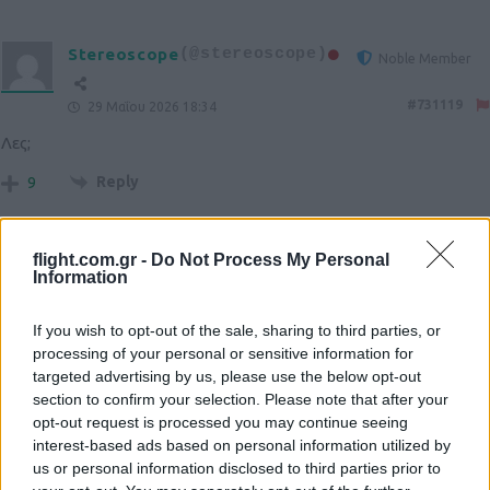
Stereoscope
(@stereoscope)
Noble Member
#731119
29 Μαΐου 2026 18:34
Λες;
Reply
9
flight.com.gr -
Do Not Process My Personal
antonios
(@antonios)
Active Member
Information
#731124
29 Μαΐου 2026 19:14
Αν θελουν οι Ν.Κορεατες τα υποβρυχια και τα αποβατικα εμεις
If you wish to opt-out of the sale, sharing to third parties, or
θελουμε τα KDX-III Batch I συν ενα ακομα για να αναστησουμε τα
processing of your personal or sensitive information for
targeted advertising by us, please use the below opt-out
“ΘΗΡΙΑ”. Ιδου η Ροδος , ιδου και το πηδημα.
section to confirm your selection. Please note that after your
Reply
0
opt-out request is processed you may continue seeing
View Replies
(1)
interest-based ads based on personal information utilized by
us or personal information disclosed to third parties prior to