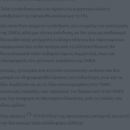
Τελεί η επένδυση υπό την αίρεση ότι κορεατικό πλοίο ή
υποβρύχιο της Hanwa θα επιλεγεί για το ΠΝ;
Δεν είναι λίγα χρήματα η επένδυση. Δεν γνωρίζω την αποτίμηση
της ΟΝΕΧ, αλλά μια τέτοια επένδυση, αν δεν γίνει με συνδυασμό
δανειοδότησης με έμμεση ανάληψη ελέγχου δια παρεταιρικών
συμφωνιών (όχι απλό πράγμα υπό το ελληνικό δίκαιο), θα
δικαιολογούσε πολύ σοβαρού ύψους συμμετoχή, ίσως και
πλειοψηφική, στο μετοχικό κεφάλαιο της ΟΝΕΧ.
Ατυχώς, η εταιρεία έχει ένα υπό κατασκευήν website και δεν
μπορεί να πληροφορηθεί κάποιος κάτι ειδικότερο, ενώ και το
ίδιο συμβαίνει και με τις δύο καταχωρημένες στο ΓΕΜΗ
ανώνυμες εταιρείες, που περιέχουν τον διακριτικό τίτλο ΟΝΕΧ
και την αναφορά σε Ναυπηγεία Ελευσίνας, από τις πολλές του
ιδίου ομίλου.
Έχει άραγε η
ΠΤΗΣΗ
δικό της πρωτογενές ρεπορτάζ για αυτή
την δυνητικώς τόσο ελπιδοφόρο εξέλιξη;