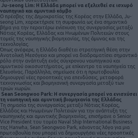
Ju-seong Lim: Η Ελλάδα μπορεί να εξελιχθεί σε ισχυρό
ναυπηγικό και αμυντικό κόμβο
Ο πρέσβης της Δημοκρατίας της Κορέας στην Ελλάδα, Ju-
seong Lim, χαρακτήρισε τη συμφωνία ως ένα σημαντικό
βήμα για την περαιτέρω ενίσχυση της συνεργασίας μεταξύ
Νότιας Κορέας, Ελλάδας και Ηνωμένων Πολιτειών στους
τομείς της ναυπηγικής βιομηχανίας, της άμυνας και της
τεχνολογίας.
Όπως ανέφερε, η Ελλάδα διαθέτει στρατηγική θέση στην
Ανατολική Μεσόγειο και μπορεί να διαδραματίσει σημαντικό
ρόλο στην ανάπτυξη ενός σύγχρονου ναυπηγικού και
αμυντικού οικοσυστήματος, με επίκεντρο τα ναυπηγεία της
Ελευσίνας. Παράλληλα, σημείωσε ότι η πρωτοβουλία
δημιουργεί νέες προοπτικές για επενδύσεις, μεταφορά
τεχνογνωσίας και βιομηχανική συνεργασία μεταξύ των
τριών χωρών.
Sean Seongwoo Park: Η συνεργασία μπορεί να ενισχύσει
τη ναυπηγική και αμυντική βιομηχανία της Ελλάδας
Τη σημασία της συνεργασίας μεταξύ Νότιας Κορέας,
Ελλάδας και Ηνωμένων Πολιτειών για την ανάπτυξη της
ναυπηγικής και αμυντικής βιομηχανίας, επισήμανε ο Senior
Vice President του τομέα Naval Ship International Business
της Hanwha, Sean Seongwoo Park, κάνοντας λόγο για μια
πρωτοβουλία που μπορεί να δημιουργήσει νέες προοπτικές