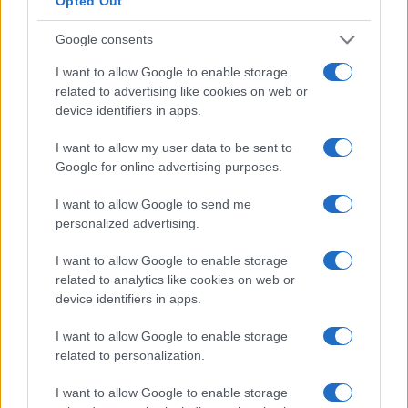
Opted Out
Manolis
(@manolis)
Active Member
#731135
Google consents
29 Μαΐου 2026 19:43
Ποιος επενδυει και ποσα?
I want to allow Google to enable storage
related to advertising like cookies on web or
Reply
4
device identifiers in apps.
I want to allow my user data to be sent to
Google for online advertising purposes.
kchris
(@kchris)
Member
#731163
29 Μαΐου 2026 21:38
I want to allow Google to send me
Δεν βλέπω τον λόγο να υπογράφουμε συμφωνίες με τους
personalized advertising.
νοτιοκορεάτες όταν τα έχουν βρει στον στρατιωτικό τομέα με
I want to allow Google to enable storage
την Τουρκία βλέπε αυτοκινούμενα πυροβόλα βοήθεια στην
related to analytics like cookies on web or
ανάπτυξη κινητήρα για το άρμα μάχης Altay κλπ.
device identifiers in apps.
Reply
0
View Replies
(1)
I want to allow Google to enable storage
related to personalization.
A.K.
(@a-k)
Trusted Member
I want to allow Google to enable storage