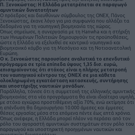
Π. Ξενοκώστας: Η Ελλάδα μετατρέπεται σε παραγωγό
αμυντικών δυνατοτήτων
Ο πρόεδρος και διευθύνων σύμβουλος της ONEX, Πάνος
Ξενοκώστας, έκανε λόγο για μια συμφωνία που αλλάζει τα
δεδομένα για τη ναυπηγική βιομηχανία της χώρας.
Όπως σημείωσε, η συνεργασία με τη Hanwha και η στήριξη
των Ηνωμένων Πολιτειών δημιουργούν τις προϋποθέσεις,
ώστε η Ελλάδα να εξελιχθεί σε κεντρικό ναυπηγικό και
βιομηχανικό κόμβο για τη Μεσόγειο και τη Νοτιοανατολική
Ευρώπη.
Ο κ. Ξενοκώστας παρουσίασε αναλυτικά το επενδυτικό
πρόγραμμα σε τρία επίπεδα ύψους 1,35 δισ. ευρώ,
επισημαίνοντας ότι στόχος είναι η πλήρης μετατροπή
του ναυπηγικού κέντρου της ONEX σε μια κάθετα
ολοκληρωμένη εγκατάσταση κατασκευής, συντήρησης
και υποστήριξης ναυτικών μονάδων.
Παράλληλα, τόνισε ότι η συμμετοχή της ελληνικής αμυντικής
βιομηχανίας στα νέα προγράμματα θα είναι ιδιαίτερα υψηλή,
με στόχο εγχώρια προστιθέμενη αξία 70%, ενώ εκτίμησε ότι
η επένδυση θα δημιουργήσει 10.000 άμεσες και έμμεσες
θέσεις εργασίας μέσα στα επόμενα πέντε έως επτά χρόνια.
Όπως ανέφερε, η Ελλάδα μπορεί πλέον να περάσει από τον
ρόλο του αγοραστή αμυντικών συστημάτων στον ρόλο του
παραγωγού και υποστηρικτή προηγμένων ναυτικών και
αμυντικών δυνατοτήτων.