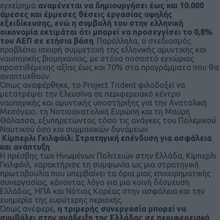
εγχείρημα
αναμένεται να δημιουργήσει έως και 10.000
άμεσες και έμμεσες θέσεις εργασίας υψηλής
εξειδίκευσης, ενώ η συμβολή του στην ελληνική
οικονομία εκτιμάται ότι μπορεί να προσεγγίσει το 0,8%
του ΑΕΠ σε ετήσια βάση
. Παράλληλα, ο σχεδιασμός
προβλέπει ισχυρή συμμετοχή της ελληνικής αμυντικής και
ναυπηγικής βιομηχανίας, με στόχο ποσοστό εγχώριας
προστιθέμενης αξίας έως και 70% στα προγράμματα που θα
αναπτυχθούν.
Όπως αναφέρθηκε, το Project Trident φιλοδοξεί να
μετατρέψει την Ελευσίνα σε περιφερειακό κέντρο
ναυπηγικής και αμυντικής υποστήριξης για την Ανατολική
Μεσόγειο, τη Νοτιοανατολική Ευρώπη και τη Μαύρη
Θάλασσα, εξυπηρετώντας τόσο τις ανάγκες του Πολεμικού
Ναυτικού όσο και συμμαχικών δυνάμεων.
Κίμπερλι Γκιλφόιλ: Στρατηγική επένδυση για ασφάλεια
και ανάπτυξη
Η πρέσβης των Ηνωμένων Πολιτειών στην Ελλάδα, Κίμπερλι
Γκιλφόιλ, χαρακτήρισε τη συμφωνία ως μια στρατηγική
πρωτοβουλία που υπερβαίνει τα όρια μιας επιχειρηματικής
συνεργασίας, κάνοντας λόγο για μια κοινή δέσμευση
Ελλάδας, ΗΠΑ και Νότιας Κορέας στην ασφάλεια και την
ευημερία της ευρύτερης περιοχής.
Όπως ανέφερε,
η τριμερής συνεργασία μπορεί να
συμβάλει στην ανάδειξη της Ελλάδας σε περιφερειακό