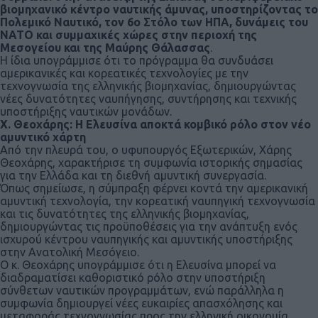
βιομηχανικό κέντρο ναυτικής άμυνας, υποστηρίζοντας το
Πολεμικό Ναυτικό, τον 6ο Στόλο των ΗΠΑ, δυνάμεις του
ΝΑΤΟ και συμμαχικές χώρες στην περιοχή της
Μεσογείου και της Μαύρης Θάλασσας
.
Η ίδια υπογράμμισε ότι το πρόγραμμα θα συνδυάσει
αμερικανικές και κορεατικές τεχνολογίες με την
τεχνογνωσία της ελληνικής βιομηχανίας, δημιουργώντας
νέες δυνατότητες ναυπήγησης, συντήρησης και τεχνικής
υποστήριξης ναυτικών μονάδων.
Χ. Θεοχάρης: Η Ελευσίνα αποκτά κομβικό ρόλο στον νέο
αμυντικό χάρτη
Από την πλευρά του, ο υφυπουργός Εξωτερικών, Χάρης
Θεοχάρης, χαρακτήρισε τη συμφωνία ιστορικής σημασίας
για την Ελλάδα και τη διεθνή αμυντική συνεργασία.
Όπως σημείωσε, η σύμπραξη φέρνει κοντά την αμερικανική
αμυντική τεχνολογία, την κορεατική ναυπηγική τεχνογνωσία
και τις δυνατότητες της ελληνικής βιομηχανίας,
δημιουργώντας τις προϋποθέσεις για την ανάπτυξη ενός
ισχυρού κέντρου ναυπηγικής και αμυντικής υποστήριξης
στην Ανατολική Μεσόγειο.
Ο κ. Θεοχάρης υπογράμμισε ότι η Ελευσίνα μπορεί να
διαδραματίσει καθοριστικό ρόλο στην υποστήριξη
σύνθετων ναυτικών προγραμμάτων, ενώ παράλληλα η
συμφωνία δημιουργεί νέες ευκαιρίες απασχόλησης και
μεταφοράς τεχνογνωσίας προς την ελληνική οικονομία.