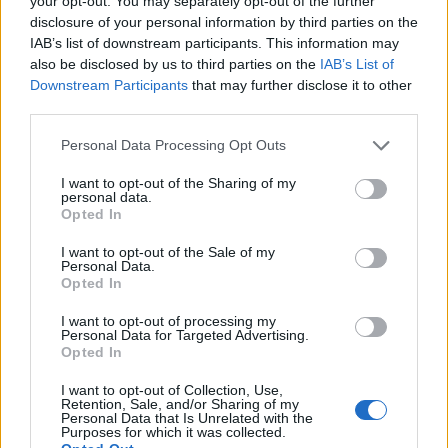
your opt-out. You may separately opt-out of the further
billy
(@billy)
Noble Member
disclosure of your personal information by third parties on the
#731127
29 Μαΐου 2026 19:16
IAB’s list of downstream participants. This information may
also be disclosed by us to third parties on the
IAB’s List of
Σοβαρό ποντάρισμα στο πόκερ των υποβρυχίων……
Downstream Participants
that may further disclose it to other
Δύσκολο βέβαια να πραγματοποιηθεί η τρίτη και μεγαλύτερη
third parties.
φάση του 1δις χωρίς την ύπαρξη παραγγελιών…..
Σε ότι αφορά τον 6ο στόλο , κοίτα να δεις που μπορεί και να
Please note that this website/app uses one or more Google
Personal Data Processing Opt Outs
services and may gather and store information including but
γίνουμε hub χωρίς να έχουμε φορτωθεί LCS και Constellation…..
not limited to your visit or usage behaviour. You may click to
I want to opt-out of the Sharing of my
personal data.
Reply
11
grant or deny consent to Google and its third-party tags to
Opted In
use your data for below specified purposes in below Google
consent section.
I want to opt-out of the Sale of my
Personal Data.
karpat
(@karpat)
Member
Opted In
#731132
29 Μαΐου 2026 19:21
I want to opt-out of processing my
Δεν μπορώ να καταλάβω γιατί επενδύουν στην Ελλάδα ενώ
Personal Data for Targeted Advertising.
Opted In
υπάρχει μια χώρα όπως η Τουρκία.
I want to opt-out of Collection, Use,
Reply
0
View Replies
(7)
Retention, Sale, and/or Sharing of my
Personal Data that Is Unrelated with the
Purposes for which it was collected.