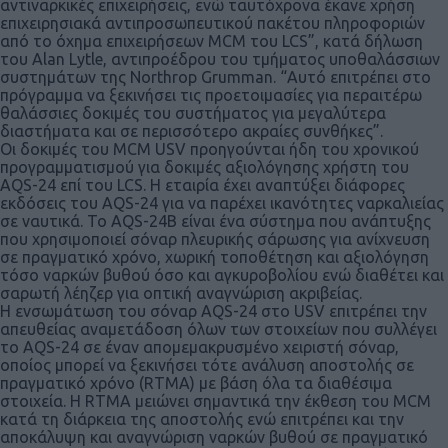
αντιναρκικές επιχειρήσεις, ενώ ταυτόχρονα έκανε χρήση
επιχειρησιακά αντιπροσωπευτικού πακέτου πληροφοριών
από το όχημα επιχειρήσεων MCM του LCS”, κατά δήλωση
του Alan Lytle, αντιπροέδρου του τμήματος υποθαλάσσιων
συστημάτων της Northrop Grumman. “Αυτό επιτρέπει στο
πρόγραμμα να ξεκινήσει τις προετοιμασίες για περαιτέρω
θαλάσσιες δοκιμές του συστήματος για μεγαλύτερα
διαστήματα και σε περισσότερο ακραίες συνθήκες”.
Οι δοκιμές του MCM USV προηγούνται ήδη του χρονικού
προγραμματισμού για δοκιμές αξιολόγησης χρήστη του
AQS-24 επί του LCS. Η εταιρία έχει αναπτύξει διάφορες
εκδόσεις του AQS-24 για να παρέχει ικανότητες ναρκαλιείας
σε ναυτικά. Το AQS-24B είναι ένα σύστημα που ανάπτυξης
που χρησιμοποιεί σόναρ πλευρικής σάρωσης για ανίχνευση
σε πραγματικό χρόνο, χωρική τοποθέτηση και αξιολόγηση
τόσο ναρκών βυθού όσο και αγκυροβολίου ενώ διαθέτει και
σαρωτή λέηζερ για οπτική αναγνώριση ακριβείας.
Η ενσωμάτωση του σόναρ AQS-24 στο USV επιτρέπει την
απευθείας αναμετάδοση όλων των στοιχείων που συλλέγει
το AQS-24 σε έναν απομεμακρυσμένο χειριστή σόναρ,
οποίος μπορεί να ξεκινήσει τότε ανάλυση αποστολής σε
πραγματικό χρόνο (RTMA) με βάση όλα τα διαθέσιμα
στοιχεία. Η RTMA μειώνει σημαντικά την έκθεση του MCM
κατά τη διάρκεια της αποστολής ενώ επιτρέπει και την
αποκάλυψη και αναγνώριση ναρκών βυθού σε πραγματικό