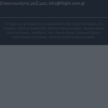
Επικοινωνήστε μαζί μας:
info@flight.com.gr
Το flight.com.gr ανήκει στην εταιρεία ΙΚΑΡΟΣ ΙΚΕ. Έδρα: Μεσογείων 321,
Χαλάνδρι · Εκδότης-Διευθυντής: Φαίδων Καραϊωσηφίδης · Αρχισυντάκτης:
Χρήστος Κτενάς · Υπεύθυνος Ύλης: Γιάννης Ρέκκας · Εμπορικά θέματα:
Χριστόφορος Χαντιώνας · Διοίκηση: Αριάδνη Καραϊωσηφίδη.