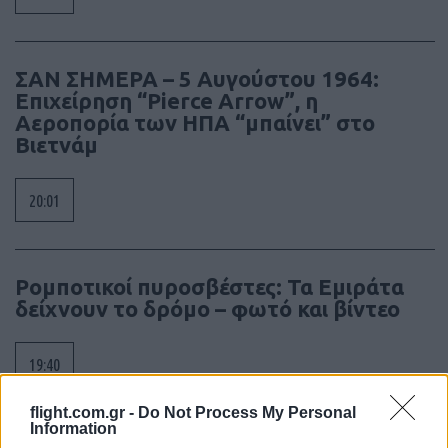
ΣΑΝ ΣΗΜΕΡΑ – 5 Αυγούστου 1964:
Επιχείρηση “Pierce Arrow”, η
Αεροπορία των ΗΠΑ “μπαίνει” στο
Βιετνάμ
20:01
Ρομποτικοί πυροσβέστες: Τα Εμιράτα
δείχνουν το δρόμο – φωτό και βίντεο
19:40
flight.com.gr -
Do Not Process My Personal
Information