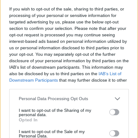
Χρήση τεχνητής νοημοσύνης ως
«κυνηγού υποβρυχίων» από το
If you wish to opt-out of the sale, sharing to third parties, or
Αμερικανικό Ναυτικό
processing of your personal or sensitive information for
targeted advertising by us, please use the below opt-out
section to confirm your selection. Please note that after your
19:20
opt-out request is processed you may continue seeing
interest-based ads based on personal information utilized by
us or personal information disclosed to third parties prior to
your opt-out. You may separately opt-out of the further
Διαβάστε περισσότερα
disclosure of your personal information by third parties on the
IAB’s list of downstream participants. This information may
also be disclosed by us to third parties on the
IAB’s List of
Διαβάστε επίσης
Downstream Participants
that may further disclose it to other
third parties.
Please note that this website/app uses one or more Google
Personal Data Processing Opt Outs
services and may gather and store information including but
not limited to your visit or usage behaviour. You may click to
I want to opt-out of the Sharing of my
personal data.
grant or deny consent to Google and its third-party tags to
Opted In
use your data for below specified purposes in below Google
consent section.
I want to opt-out of the Sale of my
Personal Data.