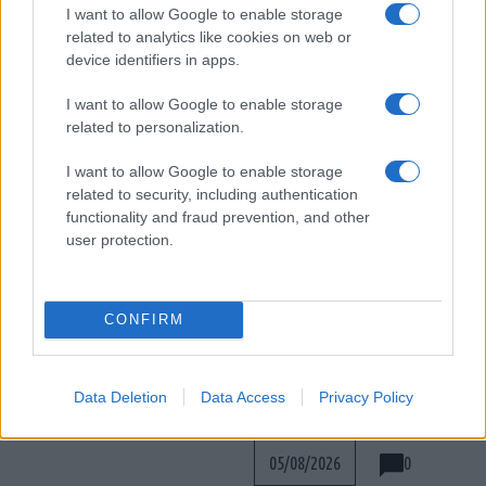
I want to allow Google to enable storage
related to analytics like cookies on web or
device identifiers in apps.
I want to allow Google to enable storage
related to personalization.
I want to allow Google to enable storage
related to security, including authentication
functionality and fraud prevention, and other
user protection.
Το τέλος ενός Falcon
9 στη Σελήνη – Μια
ακούσια πρόσκρουση
Τραγικό ρεκόρ, ο
με επιστημονική αξία
χειρότερος μήνας
CONFIRM
απωλειών αμάχων
από το 2022 στον
0
06/08/2026
πόλεμο Ρωσίας-
Data Deletion
Data Access
Privacy Policy
Ουκρανίας
0
05/08/2026