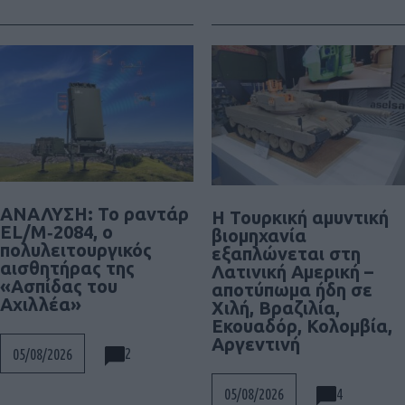
ΑΝΑΛΥΣΗ: To ραντάρ
Η Τουρκική αμυντική
EL/M‑2084, ο
βιομηχανία
πολυλειτουργικός
εξαπλώνεται στη
αισθητήρας της
Λατινική Αμερική –
«Ασπίδας του
αποτύπωμα ήδη σε
Αχιλλέα»
Χιλή, Βραζιλία,
Εκουαδόρ, Κολομβία,
Αργεντινή
2
05/08/2026
4
05/08/2026