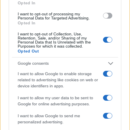
Opted In
Ιράν και Ομάν:
ΗΠΑ: Το προεδρικό
συμφώνησαν για νέο
ελικόπτερο βρέθηκε
I want to opt-out of processing my
δρομολόγιο πλοίων
υπερβολικά κοντά σε
Personal Data for Targeted Advertising.
που θέλουν να
αεροπλάνο της
Opted In
διασχίσουν τα Στενά
γραμμής
I want to opt-out of Collection, Use,
του Ορμούζ
Retention, Sale, and/or Sharing of my
Personal Data that Is Unrelated with the
0
06/08/2026
Purposes for which it was collected.
0
06/08/2026
Opted Out
Google consents
I want to allow Google to enable storage
related to advertising like cookies on web or
device identifiers in apps.
I want to allow my user data to be sent to
Google for online advertising purposes.
I want to allow Google to send me
personalized advertising.