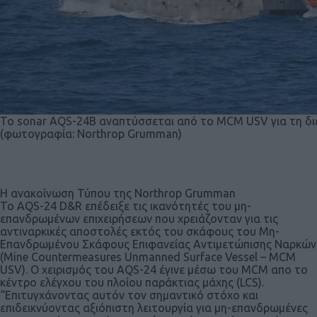
To sonar AQS-24Β αναπτύσσεται από το MCM USV για τη δι
(φωτογραφία: Northrop Grumman)
Η ανακοίνωση Τύπου της Northrop Grumman
Το AQS-24 D&R επέδειξε τις ικανότητές του μη-
επανδρωμένων επιχειρήσεων που χρειάζονταν για τις
αντιναρκικές αποστολές εκτός του σκάφους του Μη-
Επανδρωμένου Σκάφους Επιφανείας Αντιμετώπισης Ναρκών
(Mine Countermeasures Unmanned Surface Vessel – MCM
USV). Ο χειρισμός του AQS-24 έγινε μέσω του MCM απο το
κέντρο ελέγχου του πλοίου παράκτιας μάχης (LCS).
“Επιτυγχάνοντας αυτόν τον σημαντικό στόχο και
επιδεικνύοντας αξιόπιστη λειτουργία για μη-επανδρωμένες