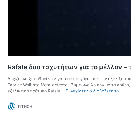
Rafale δύο ταχυτήτων για το μέλλον – 
Αρχίζει να ξεκαθαρίζει λίγο το τοπίο γύρω από την εξέλιξη 
Fabrice Wolf στο Meta-defense. Σύμφωνα λοιπόν με το άρθρο,
Rafal
εξελικτικό πρότυπο Rafale …
Συνεχίστε να διαβάζετε το
.
δύο
ταχυ
ΠΤΗΣΗ
για
το
μέλλ
–