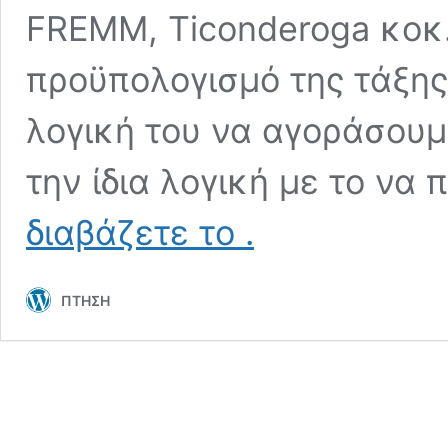
FREMM, Ticonderoga κοκ.
προϋπολογισμό της τάξης
λογική του να αγοράσουμ
την ίδια λογική με το να
Έκτακτος
διαβάζετε το
.
Προϋπολογισμός
για
το
ΠΤΗΣΗ
ΠΝ
τώρα,
αλλιώς
θα
μείνουμε
με
S
“μέχρι