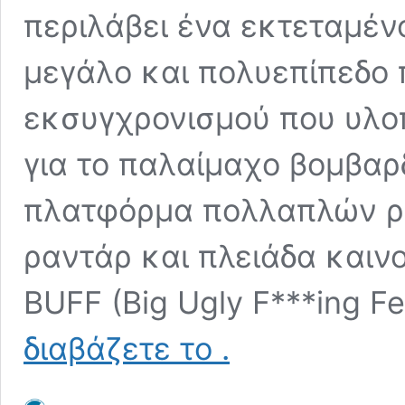
περιλάβει ένα εκτεταμέν
μεγάλο και πολυεπίπεδο
εκσυγχρονισμού που υλοπ
για το παλαίμαχο βομβαρ
πλατφόρμα πολλαπλών ρό
ραντάρ και πλειάδα καιν
BUFF (Big Ugly F***ing Fe
Αντίο
διαβάζετε το
.
B-
52H…
καλώς