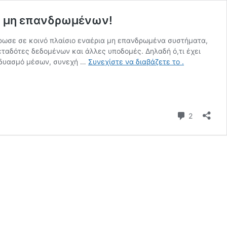
ων μη επανδρωμένων!
τρωσε σε κοινό πλαίσιο εναέρια μη επανδρωμένα συστήματα,
ταδότες δεδομένων και άλλες υποδομές. Δηλαδή ό,τι έχει
ΑΠΟΚΛΕΙΣΤΙΚ
υνδυασμό μέσων, συνεχή …
Συνεχίστε να διαβάζετε το
.
Άσκηση
UVEX
1/26,
το
Σχόλια
Πολεμικό
2
Ναυτικό
μπήκε
στην
εποχή
των
μη
επανδρωμέν