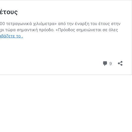
 έτους
0 τετραγωνικά χιλιόμετρα» από την έναρξη του έτους στην
έχρι τώρα σημαντική πρόοδο. «Πρόοδος σημειώνεται σε όλες
Ρωσία:
αβάζετε το
.
Κατέλαβε
800
τετραγωνικά
χλμ.
Σχόλια
9
ουκρανικού
εδάφους
από
τις
αρχές
του
έτους