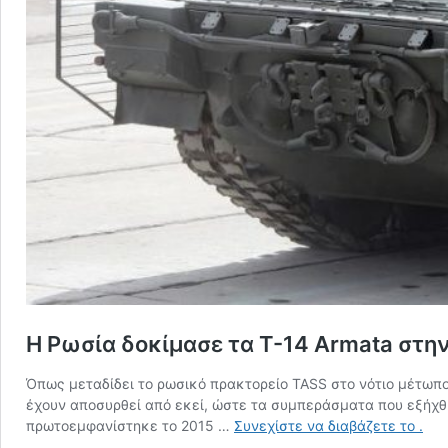
Η Ρωσία δοκίμασε τα T-14 Armata στη
Όπως μεταδίδει το ρωσικό πρακτορείο TASS στο νότιο μέτωπο
έχουν αποσυρθεί από εκεί, ώστε τα συμπεράσματα που εξήχθη
Η
πρωτοεμφανίστηκε το 2015 …
Συνεχίστε να διαβάζετε το
.
Ρωσ