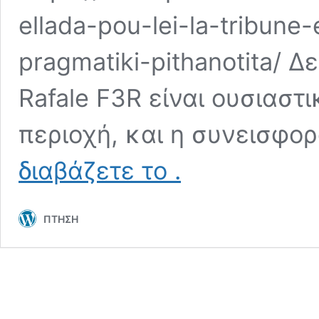
ellada-pou-lei-la-tribune-e
pragmatiki-pithanotita/ 
Rafale F3R είναι ουσιαστ
περιοχή, και η συνεισφο
Εξοπλισμός
διαβάζετε το
.
των
ελληνικών
Mirage
ΠΤΗΣΗ
2000-
5Mk2
με
Exocet
AM39
άμεσα