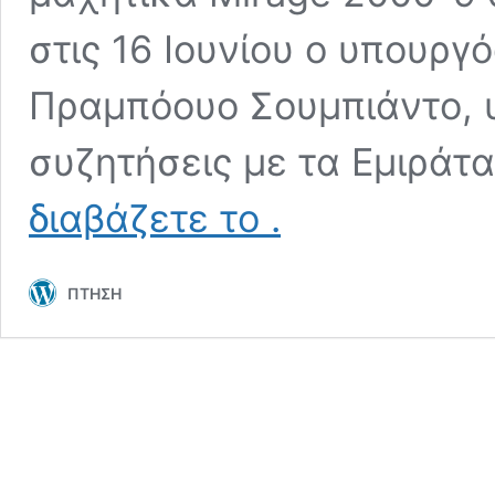
στις 16 Ιουνίου ο υπουργ
Πραμπόουο Σουμπιάντο, 
συζητήσεις με τα Εμιράτα
Ινδονησία:
διαβάζετε το
.
“Σκουπίζει”
Mirage,
τώρα
ΠΤΗΣΗ
έβαλε
στο
μάτι
και
τα
M2000-
9
των
Εμιράτων