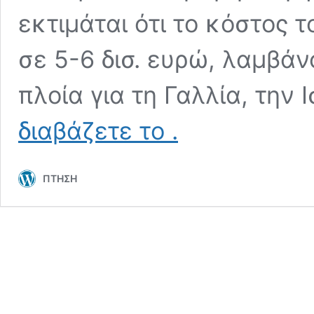
εκτιμάται ότι το κόστος 
σε 5-6 δισ. ευρώ, λαμβά
πλοία για τη Γαλλία, την 
Η
διαβάζετε το
.
Ευρωκορβέτα
(EPC)
θα
ΠΤΗΣΗ
έχει
χαμηλό
κόστος
ενώ
θα
διαμορφωθεί
για
τις
ανάγκες
του