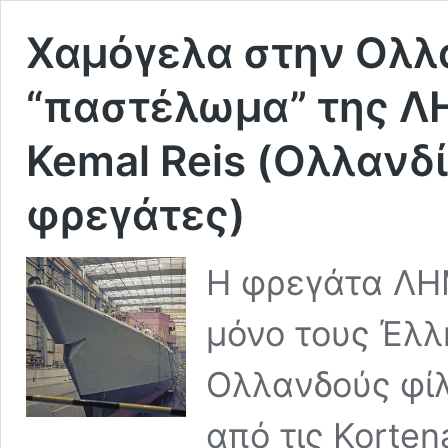
Χαμόγελα στην Ολλ
“παστέλωμα” της Λ
Kemal Reis (Ολλανδί
φρεγάτες)
Η φρεγάτα ΛΗ
μόνο τους Έλλ
Ολλανδούς φίλ
από τις Korte