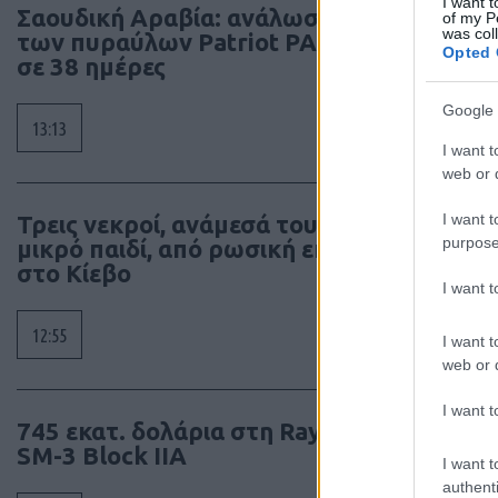
I want t
Σαουδική Αραβία: ανάλωσε το 86%
of my P
was col
των πυραύλων Patriot PAC-3 μέσα
Opted 
σε 38 ημέρες
Google 
13:13
I want t
web or d
I want t
Τρεις νεκροί, ανάμεσά τους ένα
purpose
μικρό παιδί, από ρωσική επίθεση
στο Κίεβο
I want 
12:55
I want t
web or d
I want t
745 εκατ. δολάρια στη Raytheon για
SM-3 Block IIA
I want t
authenti