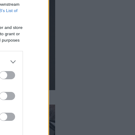
 downstream
B’s List of
er and store
to grant or
ed purposes