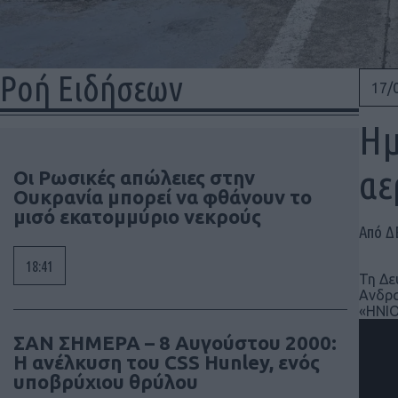
Ροή Ειδήσεων
17/
Ημ
αε
Οι Ρωσικές απώλειες στην
Ουκρανία μπορεί να φθάνουν το
μισό εκατομμύριο νεκρούς
Από Δ
18:41
Τη Δε
Ανδρα
«ΗΝΙΟ
ΣΑΝ ΣΗΜΕΡΑ – 8 Αυγούστου 2000:
Η ανέλκυση του CSS Hunley, ενός
υποβρύχιου θρύλου