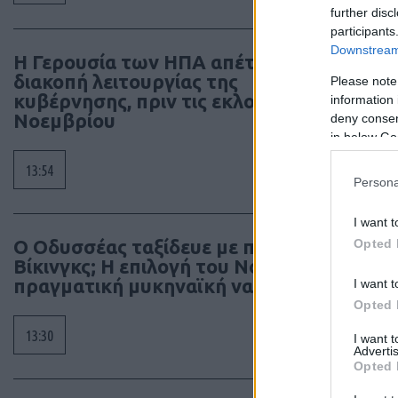
further disc
participants
Downstream 
Η Γερουσία των ΗΠΑ απέτρεψε
διακοπή λειτουργίας της
Please note
κυβέρνησης, πριν τις εκλογές
information 
Νοεμβρίου
deny consent
in below Go
13:54
Persona
I want t
Ο Οδυσσέας ταξίδευε με πλοίο των
Opted 
Βίκινγκς; Η επιλογή του Νόλαν και η
πραγματική μυκηναϊκή ναυπηγική
I want t
Opted 
13:30
I want 
Advertis
Opted 