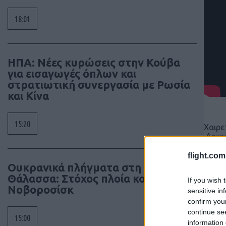
18:01
ΗΠΑ: Νέες κυρώσεις στην Κούβα
για εισαγωγές όπλων και
στρατιωτική συνεργασία με Ρωσία
και Κίνα
15:20
Χαιρε
Αρχηγ
Αεροπ
flight.com
Ουκρανικά πλήγματα στη Μαύρη
Θάλασσα: Στόχος πλοία κοντά στο
If you wish 
Νοβοροσίσκ
sensitive in
confirm you
continue se
15:00
information 