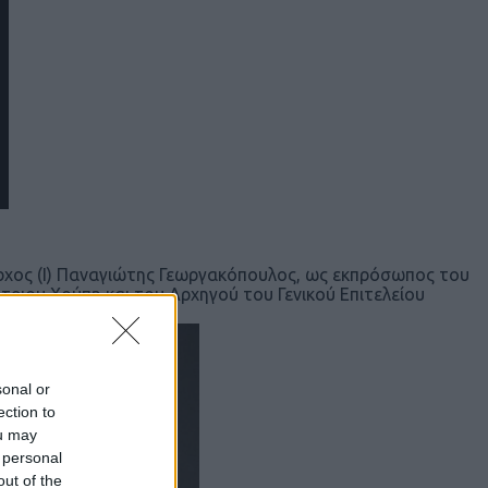
ρχος (Ι) Παναγιώτης Γεωργακόπουλος, ως εκπρόσωπος του
τριου Χούπη και του Αρχηγού του Γενικού Επιτελείου
sonal or
ection to
ou may
 personal
out of the