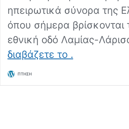
ηπειρωτικά σύνορα της Ε
όπου σήμερα βρίσκονται τ
εθνική οδό Λαμίας-Λάρισ
Διοίκηση
διαβάζετε το
.
Ταχέων
Σκαφών
του
ΠΤΗΣΗ
ΠΝ,
από
τα
πρώτα
τορπιλοβόλα,
στις
Super
Vita
–
Μία