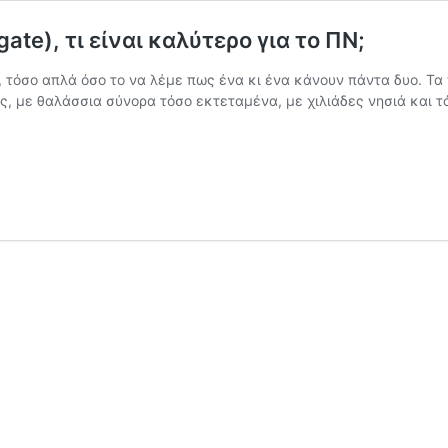
te), τι είναι καλύτερο για το ΠΝ;
 τόσο απλά όσο το να λέμε πως ένα κι ένα κάνουν πάντα δυο. Τα 
, με θαλάσσια σύνορα τόσο εκτεταμένα, με χιλιάδες νησιά και τ
elh@rra
/
αι
CS
reedom
MMSC
rigate),
ι
ίναι
αλύτερο
ια
ο
Ν;