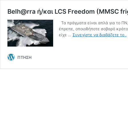
Belh@rra ή/και LCS Freedom (MMSC friga
Τα πράγματα είναι απλά για το ΠΝ,
έπρεπε, οποιοδήποτε σοβαρό κράτος
B
είχε …
Συνεχίστε να διαβάζετε το
.
ή
κ
L
ΠΤΗΣΗ
F
(
f
τ
ε
κ
γ
τ
Π