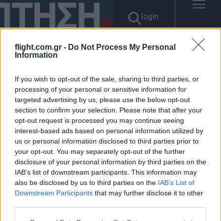
login
flight.com.gr -
Do Not Process My Personal
Information
Αποτελέσματα για:
If you wish to opt-out of the sale, sharing to third parties, or
"tg@bitcoinsyri」⟡이더리움매
processing of your personal or sensitive information for
targeted advertising by us, please use the below opt-out
입돈세탁해드립니다"
section to confirm your selection. Please note that after your
opt-out request is processed you may continue seeing
Δεν βρέθηκαν αποτελέσματα.
interest-based ads based on personal information utilized by
us or personal information disclosed to third parties prior to
your opt-out. You may separately opt-out of the further
disclosure of your personal information by third parties on the
IAB’s list of downstream participants. This information may
also be disclosed by us to third parties on the
IAB’s List of
ΠΟΛΙΤΙΚΗ ΑΠΟΡΡΗΤΟΥ
Downstream Participants
that may further disclose it to other
ΑΓΟΡΑΣΤΕ ΤΑ ΤΕΥΧΗ ΜΑΣ
third parties.
NAVAL DEFENCE
MILITARY HISTORY
Please note that this website/app uses one or more Google